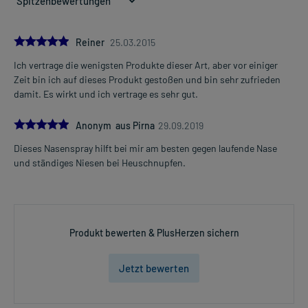
Die Gesamtdosis sollte nicht ohne Rücksprache mit einem Arzt
oder Apotheker überschritten werden.
5.0
Reiner
25.03.2015
Ich vertrage die wenigsten Produkte dieser Art, aber vor einiger
Art der Anwendung?
Mehr anzeigen
Zeit bin ich auf dieses Produkt gestoßen und bin sehr zufrieden
Sprühen Sie das Arzneimittel in jedes Nasenloch ein. Während des
damit. Es wirkt und ich vertrage es sehr gut.
Einsprühens atmen Sie leicht durch die Nase. Zuvor reinigen Sie
die Nase durch kräftiges Schnäuzen. Vor der ersten Anwendung
5.0
sollten Sie mehrmals pumpen bis ein Sprühnebel entsteht.
Anonym aus Pirna
29.09.2019
Dieses Nasenspray hilft bei mir am besten gegen laufende Nase
Dauer der Anwendung?
und ständiges Niesen bei Heuschnupfen.
Die Anwendungsdauer richtet sich nach der Art der Beschwerden
und/oder dem Verlauf der Erkrankung. Prinzipiell ist die Dauer der
Anwendung zeitlich nicht begrenzt, das Arzneimittel kann daher
längerfristig angewendet werden. Die Anwendung sollte so lange
fortgesetzt werden, wie der Kontakt zu dem allergieauslösenden
Produkt bewerten & PlusHerzen sichern
Stoff (z. B. Pollen) besteht.
Jetzt bewerten
Überdosierung?
Es sind keine Überdosierungserscheinungen bekannt. Im
Zweifelsfall wenden Sie sich an Ihren Arzt.