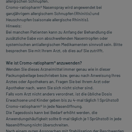
allergischen Schnupfen.
Cromo-ratiopharm® Nasenspray wird angewendet bei
ganzjährigem allergischem Schnupfen (Rhinitis) und
Heuschnupfen (saisonale allergische Rhinitis).
Hinweis:
Bei manchen Patienten kann zu Anfang der Behandlung die
zusätzliche Gabe von abschwellenden Nasentropfen oder
systemischen antiallergischen Medikamenten sinnvoll sein. Bitte
besprechen Sie mit Ihrem Arzt, ob dies auf Sie zutrifft.
Wie ist Cromo-ratiopharm® anzuwenden?
Wenden Sie dieses Arzneimittel immer genau wie in dieser
Packungsbeilage beschrieben bzw. genau nach Anweisung Ihres
Arztes oder Apothekers an. Fragen Sie bei Ihrem Arzt oder
Apotheker nach, wenn Sie sich nicht sicher sind.
Falls vom Arzt nicht anders verordnet, ist die übliche Dosis
Erwachsene und Kinder geben bis zu 4-mal täglich 1 Sprühstoß
Cromo-ratiopharm® in jede Nasenöffnung.
Die Tagesdosis kann bei Bedarf erhöht werden, die
Anwendungshäufigkeit sollte 6-mal täglich je 1 Sprühstoß in jede
Nasenöffnung nicht überschreiten.
Nach einem guten Ansprechen mit Stabilisation der Beschwerden