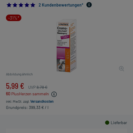
5.0
2 Kundenbewertungen*
-31%*
Abbildung ähnlich
5,99 €
UVP
8,78 €
60
PlusHerzen sammeln
inkl. MwSt.
zzgl.
Versandkosten
Grundpreis: 399,33 € / l
Lieferbar