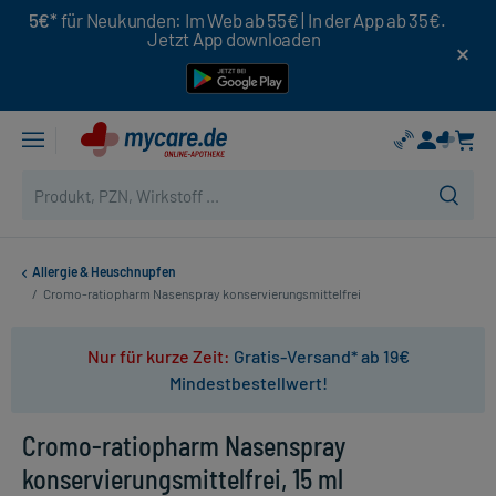
5€*
für Neukunden: Im Web ab 55€ | In der App ab 35€.
Jetzt App downloaden
Allergie & Heuschnupfen
/
Cromo-ratiopharm Nasenspray konservierungsmittelfrei
Nur für kurze Zeit:
Gratis-Versand* ab 19€
Mindestbestellwert!
Cromo-ratiopharm Nasenspray
konservierungsmittelfrei, 15 ml