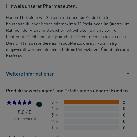
Hinweis unserer Pharmazeuten:
Generell beliefern wir Sie gern mit unseren Produkten in
haushaltsüblicher Menge mit maximal 15 Packungen im Quartal. Im
Rahmen der Arzneimittelsicherheit behalten wir uns vor, für
bestimmte Medikamente gesonderte Höchstmengen festzulegen.
Dies trifft insbesondere auf Produkte zu, die nur kurzfristig
angewandt werden oder ein erhöhtes Potenzial zur Überdosierung
besitzen.
Weitere Informationen
Anwendungsgebiete:
Produktbewertungen* und Erfahrungen unserer Kunden
- Allergischer Schnupfen, z.B. Heuschnupfen
5.0
5
2
4
0
Dosierung und Anwendungshinweise:
5,0 / 5
3
0
Alle Altersgruppen
2 insgesamt
2
0
1 Sprühstoß pro Nasenloch
1
0
4-mal täglich
verteilt über den Tag