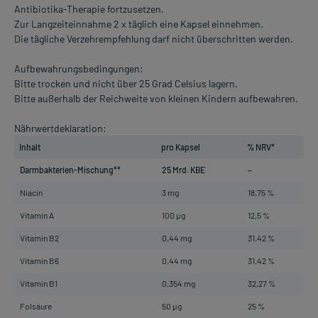
Antibiotika-Therapie fortzusetzen.
Zur Langzeiteinnahme 2 x täglich eine Kapsel einnehmen.
Die tägliche Verzehrempfehlung darf nicht überschritten werden.
Aufbewahrungsbedingungen:
Bitte trocken und nicht über 25 Grad Celsius lagern.
Bitte außerhalb der Reichweite von kleinen Kindern aufbewahren.
Nährwertdeklaration:
Inhalt
pro Kapsel
% NRV*
Darmbakterien-Mischung**
25 Mrd. KBE
–
Niacin
3 mg
18,75 %
Vitamin A
100 µg
12,5 %
Vitamin B2
0,44 mg
31,42 %
Vitamin B6
0,44 mg
31,42 %
Vitamin B1
0,354 mg
32,27 %
Folsäure
50 µg
25 %