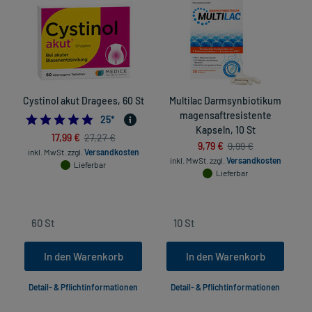
Cystinol akut Dragees, 60 St
Multilac Darmsynbiotikum
magensaftresistente
5.0
25
*
Kapseln, 10 St
17,99 €
27,27 €
9,79 €
9,99 €
inkl. MwSt.
zzgl.
Versandkosten
inkl. MwSt.
zzgl.
Versandkosten
Lieferbar
Lieferbar
In den Warenkorb
In den Warenkorb
Detail- & Pflichtinformationen
Detail- & Pflichtinformationen