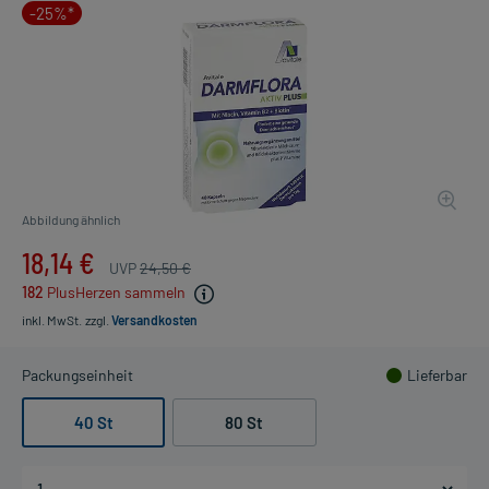
-25%*
Abbildung ähnlich
18,14 €
UVP
24,50 €
182
PlusHerzen sammeln
inkl. MwSt.
zzgl.
Versandkosten
Packungseinheit
Lieferbar
40 St
80 St