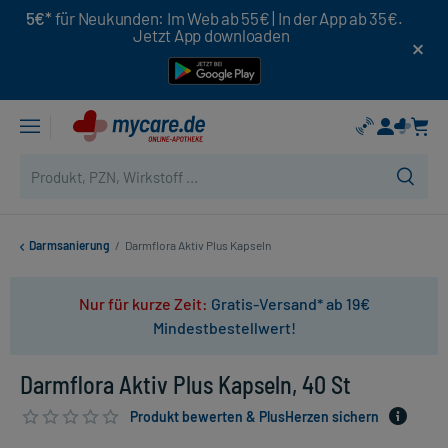
5€*
für Neukunden: Im Web ab 55€ | In der App ab 35€.
Jetzt App downloaden
Darmsanierung
/
Darmflora Aktiv Plus Kapseln
Nur für kurze Zeit:
Gratis-Versand* ab 19€
Mindestbestellwert!
Darmflora Aktiv Plus Kapseln, 40 St
Produkt bewerten & PlusHerzen sichern