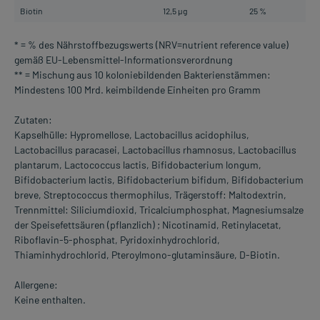
Biotin
12,5 µg
25 %
* = % des Nährstoffbezugswerts (NRV=nutrient reference value)
gemäß EU-Lebensmittel-Informationsverordnung
** = Mischung aus 10 koloniebildenden Bakterienstämmen:
Mindestens 100 Mrd. keimbildende Einheiten pro Gramm
Zutaten:
Kapselhülle: Hypromellose, Lactobacillus acidophilus,
Lactobacillus paracasei, Lactobacillus rhamnosus, Lactobacillus
plantarum, Lactococcus lactis, Bifidobacterium longum,
Bifidobacterium lactis, Bifidobacterium bifidum, Bifidobacterium
breve, Streptococcus thermophilus, Trägerstoff: Maltodextrin,
Trennmittel: Siliciumdioxid, Tricalciumphosphat, Magnesiumsalze
der Speisefettsäuren (pflanzlich) ; Nicotinamid, Retinylacetat,
Riboflavin-5-phosphat, Pyridoxinhydrochlorid,
Thiaminhydrochlorid, Pteroylmono-glutaminsäure, D-Biotin.
Allergene:
Keine enthalten.