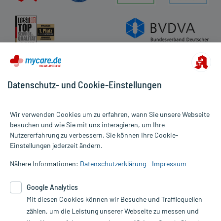
Datenschutz- und Cookie-Einstellungen
Wir verwenden Cookies um zu erfahren, wann Sie unsere Webseite
besuchen und wie Sie mit uns interagieren, um Ihre
Nutzererfahrung zu verbessern. Sie können Ihre Cookie-
Alle Preise gelten inkl. MwSt., ggf. zzgl. Versandkosten
Einstellungen jederzeit ändern.
Informationen auf dieser Website werden ausschließlich für
informative Zwecke zur Verfügung gestellt. Sie ersetzen keinesfalls
Nähere Informationen:
Datenschutzerklärung
Impressum
die Untersuchung und Behandlung durch einen Arzt. Bitte
beachten Sie, dass hierdurch weder Diagnosen gestellt noch
Google Analytics
Therapien eingeleitet werden können. | Diese Webseite benutzt
Mit diesen Cookies können wir Besuche und Trafficquellen
Google Analytics. Lesen Sie bitte dazu die wichtigen Hinweise in
unserer Datenschutzerklärung. Für den Widerruf einer Bestellung
zählen, um die Leistung unserer Webseite zu messen und
nutzen Sie das Formular: