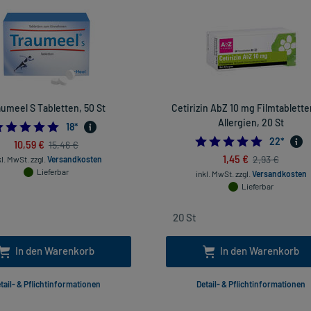
aumeel S Tabletten, 50 St
Cetirizin AbZ 10 mg Filmtablette
Allergien, 20 St
4.944444444444445
18
*
4.954545
22
*
10,59 €
15,46 €
1,45 €
2,93 €
kl. MwSt.
zzgl.
Versandkosten
Lieferbar
inkl. MwSt.
zzgl.
Versandkosten
Lieferbar
In den Warenkorb
In den Warenkorb
tail- & Pflichtinformationen
Detail- & Pflichtinformationen