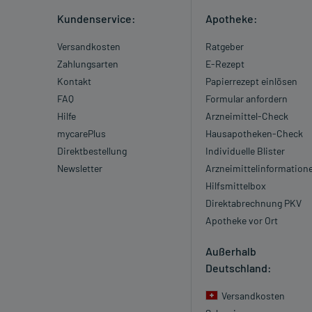
Kundenservice:
Apotheke:
Versandkosten
Ratgeber
Zahlungsarten
E-Rezept
Kontakt
Papierrezept einlösen
FAQ
Formular anfordern
Hilfe
Arzneimittel-Check
mycarePlus
Hausapotheken-Check
Direktbestellung
Individuelle Blister
Newsletter
Arzneimittelinformation
Hilfsmittelbox
Direktabrechnung PKV
Apotheke vor Ort
Außerhalb
Deutschland:
Versandkosten