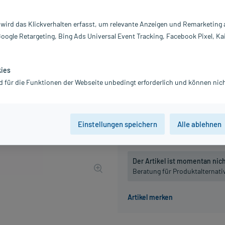
Inhalt:
10
PZN:
0
 wird das Klickverhalten erfasst, um relevante Anzeigen und Remarketing
Hersteller:
PE
Google Retargeting, Bing Ads Universal Event Tracking, Facebook Pixel, Ka
25,20 €
252
PlusHerzen 
inkl. MwSt.
Gratis-Versand
innerhalb D.
kies
Grundpreis: 252,00 € / l
d für die Funktionen der Webseite unbedingt erforderlich und können nich
Packungseinheit
Einstellungen speichern
Alle ablehnen
50 ml
100 ml
Der Artikel ist momentan nicht
Beratung für Produktalternat