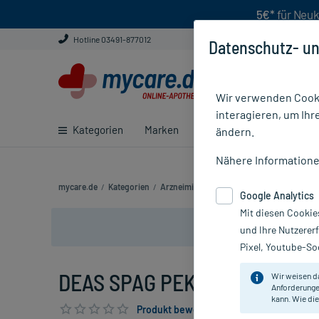
5€*
für Neuk
Hotline 03491-877012
Datenschutz- un
Wir verwenden Cooki
interagieren, um Ihr
Kategorien
Marken
Ratgeber
E-Rezept ei
ändern.
Nähere Information
mycare.de
/
Kategorien
/
Arzneimittel rezeptfrei
/
DEAS SPAG PEKA
Google Analytics
Mit diesen Cookie
und Ihre Nutzerer
Pixel, Youtube-Soc
DEAS SPAG PEKA N, 100 ml
Wir weisen d
Anforderunge
kann. Wie die
Produkt bewerten & PlusHerzen sichern