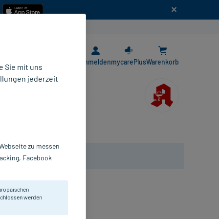
n
E-Rezept App
Anmelden
mycarePlus
Warenkorb
 Sie mit uns
llungen jederzeit
r Webseite zu messen
Tracking, Facebook
uropäischen
eschlossen werden
opfen