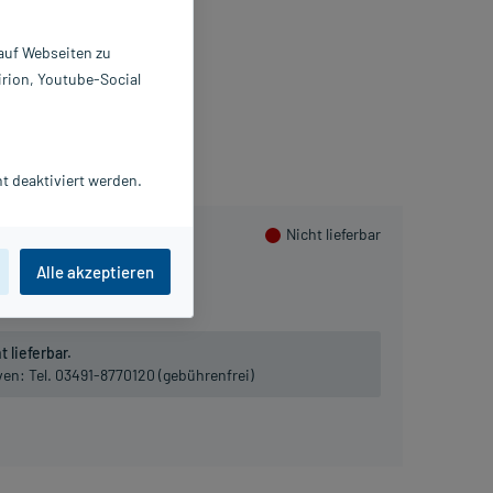
0 ml
2953276
 auf Webseiten zu
KANA Naturheilmittel GmbH
irion, Youtube-Social
sammeln
t deaktiviert werden.
Nicht lieferbar
Alle akzeptieren
 lieferbar.
iven:
Tel. 03491-8770120 (gebührenfrei)