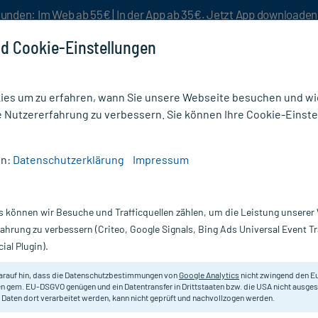
unden: Im Web ab 55€ | In der App ab 35€. Jetzt App downloade
d Cookie-Einstellungen
es um zu erfahren, wann Sie unsere Webseite besuchen und wie
e Nutzererfahrung zu verbessern. Sie können Ihre Cookie-Einste
nlösen
Rezeptur
Aktion %
en:
Datenschutzerklärung
Impressum
 N
s können wir Besuche und Trafficquellen zählen, um die Leistung unsere
Nur für kurze Zeit:
Gratis-Versand* ab 19€ Mindestbestellwert!
fahrung zu verbessern (Criteo, Google Signals, Bing Ads Universal Event 
ial Plugin).
arauf hin, dass die Datenschutzbestimmungen von
Google Analytics
nicht zwingend den E
Homöopathisches Arzneimittel.
n gem. EU-DSGVO genügen und ein Datentransfer in Drittstaaten bzw. die USA nicht ausg
 Daten dort verarbeitet werden, kann nicht geprüft und nachvollzogen werden.
Darreichung:
Tr