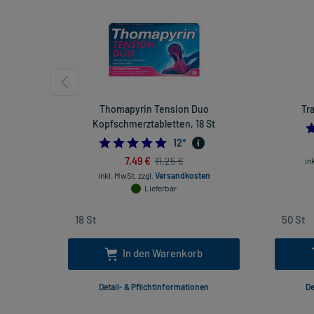
Thomapyrin Tension Duo
Tr
Kopfschmerztabletten, 18 St
4.916666666666667
12
*
7,49 €
11,25 €
in
inkl. MwSt.
zzgl.
Versandkosten
Lieferbar
In den Warenkorb
Detail- & Pflichtinformationen
De