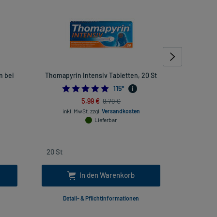
n bei
Thomapyrin Intensiv Tabletten, 20 St
Multilind
4.913043478260869
115
*
454545454
5,99 €
9,79 €
inkl. MwSt.
zzgl.
Versandkosten
inkl
Lieferbar
In den Warenkorb
Detail- & Pflichtinformationen
Deta