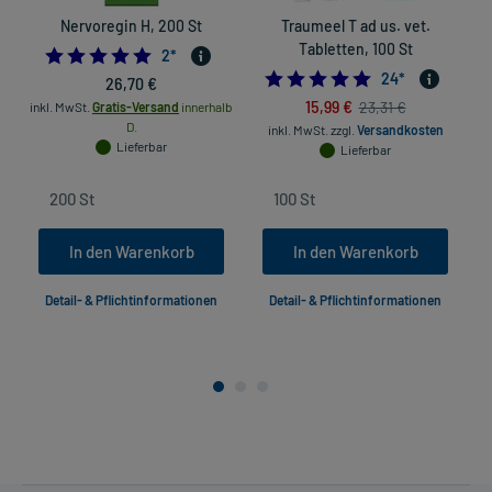
Nervoregin H, 200 St
Traumeel T ad us. vet.
Tabletten, 100 St
5.0
2
*
4.91666666666666
24
*
26,70 €
in
15,99 €
23,31 €
inkl. MwSt.
Gratis-Versand
innerhalb
D.
inkl. MwSt.
zzgl.
Versandkosten
Lieferbar
Lieferbar
In den Warenkorb
In den Warenkorb
Detail- & Pflichtinformationen
Detail- & Pflichtinformationen