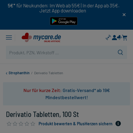
5€*
für Neukunden: Im Web ab 55€ | In der App ab 35€.
Jetzt App downloaden
Strophanthin
/
Derivatio Tabletten
Nur für kurze Zeit:
Gratis-Versand* ab 19€
Mindestbestellwert!
Derivatio Tabletten, 100 St
Produkt bewerten & PlusHerzen sichern