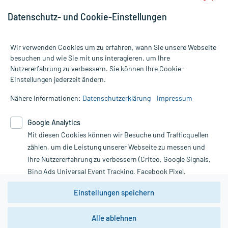
Datenschutz- und Cookie-Einstellungen
Wir verwenden Cookies um zu erfahren, wann Sie unsere Webseite
besuchen und wie Sie mit uns interagieren, um Ihre
Nutzererfahrung zu verbessern. Sie können Ihre Cookie-
Alle Preise gelten inkl. MwSt., ggf. zzgl. Versandkosten
Einstellungen jederzeit ändern.
Informationen auf dieser Website werden ausschließlich für
informative Zwecke zur Verfügung gestellt. Sie ersetzen keinesfalls
Nähere Informationen:
Datenschutzerklärung
Impressum
die Untersuchung und Behandlung durch einen Arzt. Bitte
beachten Sie, dass hierdurch weder Diagnosen gestellt noch
Google Analytics
Therapien eingeleitet werden können. | Diese Webseite benutzt
Mit diesen Cookies können wir Besuche und Trafficquellen
Google Analytics. Lesen Sie bitte dazu die wichtigen Hinweise in
unserer Datenschutzerklärung. Für den Widerruf einer Bestellung
zählen, um die Leistung unserer Webseite zu messen und
nutzen Sie das Formular:
Ihre Nutzererfahrung zu verbessern (Criteo, Google Signals,
Bing Ads Universal Event Tracking, Facebook Pixel,
Vertrag widerrufen
Youtube-Social Plugin).
Einstellungen speichern
Wir weisen darauf hin, dass die
Datenschutzbestimmungen von
Google Analytics
nicht
Alle ablehnen
*Hinweise zu unseren Aktionen und Bewertungen
zwingend den Europäischen Anforderungen gem. EU-