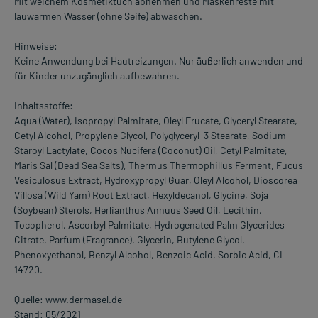
Mit weichem Kosmetiktuch abnehmen und Maskenreste mit
lauwarmen Wasser (ohne Seife) abwaschen.
Hinweise:
Keine Anwendung bei Hautreizungen. Nur äußerlich anwenden und
für Kinder unzugänglich aufbewahren.
Inhaltsstoffe:
Aqua (Water), Isopropyl Palmitate, Oleyl Erucate, Glyceryl Stearate,
Cetyl Alcohol, Propylene Glycol, Polyglyceryl-3 Stearate, Sodium
Staroyl Lactylate, Cocos Nucifera (Coconut) Oil, Cetyl Palmitate,
Maris Sal (Dead Sea Salts), Thermus Thermophillus Ferment, Fucus
Vesiculosus Extract, Hydroxypropyl Guar, Oleyl Alcohol, Dioscorea
Villosa (Wild Yam) Root Extract, Hexyldecanol, Glycine, Soja
(Soybean) Sterols, Herlianthus Annuus Seed Oil, Lecithin,
Tocopherol, Ascorbyl Palmitate, Hydrogenated Palm Glycerides
Citrate, Parfum (Fragrance), Glycerin, Butylene Glycol,
Phenoxyethanol, Benzyl Alcohol, Benzoic Acid, Sorbic Acid, CI
14720.
Quelle: www.dermasel.de
Stand: 05/2021