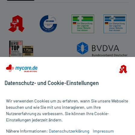
Datenschutz- und Cookie-Einstellungen
Wir verwenden Cookies um zu erfahren, wann Sie unsere Webseite
besuchen und wie Sie mit uns interagieren, um Ihre
Nutzererfahrung zu verbessern. Sie können Ihre Cookie-
Alle Preise gelten inkl. MwSt., ggf. zzgl. Versandkosten
Einstellungen jederzeit ändern.
Informationen auf dieser Website werden ausschließlich für
informative Zwecke zur Verfügung gestellt. Sie ersetzen keinesfalls
Nähere Informationen:
Datenschutzerklärung
Impressum
die Untersuchung und Behandlung durch einen Arzt. Bitte