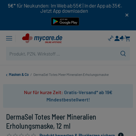
5€*
für Neukunden: Im Web ab 55€ | In der App ab 35€.
Jetzt App downloaden
Masken & Co
/
DermaSel Totes Meer Mineralien Erholungsmaske
Nur für kurze Zeit:
Gratis-Versand* ab 19€
Mindestbestellwert!
DermaSel Totes Meer Mineralien
Erholungsmaske, 12 ml
Produkt bewerten & PlusHerzen sichern