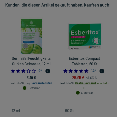
Kunden, die diesen Artikel gekauft haben, kauften auch:
DermaSel Feuchtigkeits
Esberitox Compact
Gurken Gelmaske, 12 ml
Tabletten, 60 St
3.0
5.0
2
*
14
*
3,19 €
25,95 €
41,63 €
inkl. MwSt.
zzgl.
Versandkosten
inkl. MwSt.
Gratis-Versand
innerhalb
Lieferbar
D.
Lieferbar