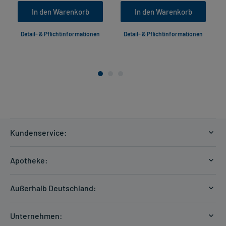
In den Warenkorb
In den Warenkorb
Detail- & Pflichtinformationen
Detail- & Pflichtinformationen
Kundenservice:
Versandkosten
Apotheke:
Zahlungsarten
Ratgeber
Kontakt
Außerhalb Deutschland:
E-Rezept
FAQ
Versandkosten Schweiz
Papierrezept einlösen
Hilfe
Unternehmen:
Formular anfordern