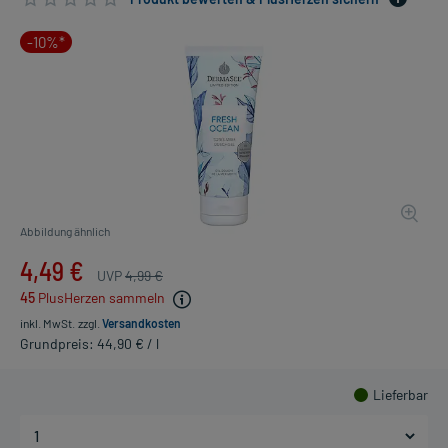
-10%*
Abbildung ähnlich
4,49 €
UVP
4,99 €
45
PlusHerzen sammeln
inkl. MwSt.
zzgl.
Versandkosten
Grundpreis: 44,90 € / l
Lieferbar