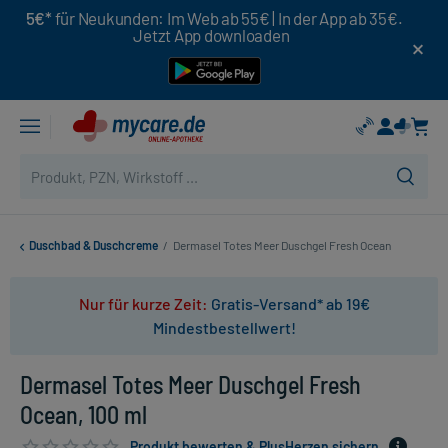
5€*
für Neukunden: Im Web ab 55€ | In der App ab 35€.
Jetzt App downloaden
Duschbad & Duschcreme
/
Dermasel Totes Meer Duschgel Fresh Ocean
Nur für kurze Zeit:
Gratis-Versand* ab 19€
Mindestbestellwert!
Dermasel Totes Meer Duschgel Fresh
Ocean, 100 ml
Produkt bewerten & PlusHerzen sichern