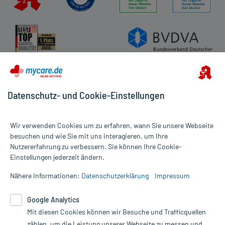
Datenschutz- und Cookie-Einstellungen
Wir verwenden Cookies um zu erfahren, wann Sie unsere Webseite
besuchen und wie Sie mit uns interagieren, um Ihre
Nutzererfahrung zu verbessern. Sie können Ihre Cookie-
Alle Preise gelten inkl. MwSt., ggf. zzgl. Versandkosten
Einstellungen jederzeit ändern.
Informationen auf dieser Website werden ausschließlich für
informative Zwecke zur Verfügung gestellt. Sie ersetzen keinesfalls
Nähere Informationen:
Datenschutzerklärung
Impressum
die Untersuchung und Behandlung durch einen Arzt. Bitte
beachten Sie, dass hierdurch weder Diagnosen gestellt noch
Google Analytics
Therapien eingeleitet werden können. | Diese Webseite benutzt
Mit diesen Cookies können wir Besuche und Trafficquellen
Google Analytics. Lesen Sie bitte dazu die wichtigen Hinweise in
unserer Datenschutzerklärung. Für den Widerruf einer Bestellung
zählen, um die Leistung unserer Webseite zu messen und