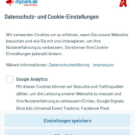
Datenschutz- und Cookie-Einstellungen
Wir verwenden Cookies um zu erfahren, wann Sie unsere Webseite
besuchen und wie Sie mit uns interagieren, um Ihre
Nutzererfahrung zu verbessern. Sie können Ihre Cookie-
Alle Preise gelten inkl. MwSt., ggf. zzgl. Versandkosten
Einstellungen jederzeit ändern.
Informationen auf dieser Website werden ausschließlich für
informative Zwecke zur Verfügung gestellt. Sie ersetzen keinesfalls
Nähere Informationen:
Datenschutzerklärung
Impressum
die Untersuchung und Behandlung durch einen Arzt. Bitte
beachten Sie, dass hierdurch weder Diagnosen gestellt noch
Google Analytics
Therapien eingeleitet werden können. | Diese Webseite benutzt
Mit diesen Cookies können wir Besuche und Trafficquellen
Google Analytics. Lesen Sie bitte dazu die wichtigen Hinweise in
unserer Datenschutzerklärung. Für den Widerruf einer Bestellung
zählen, um die Leistung unserer Webseite zu messen und
nutzen Sie das Formular:
Ihre Nutzererfahrung zu verbessern (Criteo, Google Signals,
Bing Ads Universal Event Tracking, Facebook Pixel,
Vertrag widerrufen
Youtube-Social Plugin).
Einstellungen speichern
Wir weisen darauf hin, dass die
Datenschutzbestimmungen von
Google Analytics
nicht