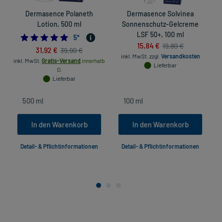
Dermasence Polaneth
Dermasence Solvinea
A
Lotion, 500 ml
Sonnenschutz-Gelcreme
LSF 50+, 100 ml
5.0
5
*
15,84 €
19,80 €
31,92 €
39,90 €
inkl. MwSt.
zzgl.
Versandkosten
in
inkl. MwSt.
Gratis-Versand
innerhalb
Lieferbar
D.
Lieferbar
In den Warenkorb
In den Warenkorb
Detail- & Pflichtinformationen
Detail- & Pflichtinformationen