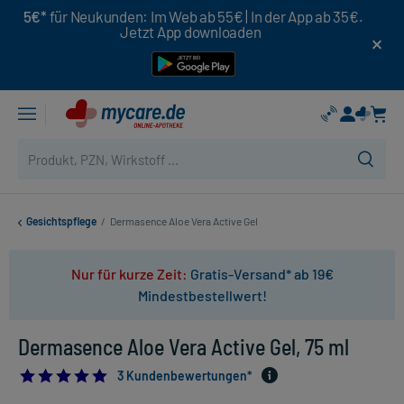
5€*
für Neukunden: Im Web ab 55€ | In der App ab 35€.
Jetzt App downloaden
Gesichtspflege
/
Dermasence Aloe Vera Active Gel
Nur für kurze Zeit:
Gratis-Versand* ab 19€
Mindestbestellwert!
Dermasence Aloe Vera Active Gel, 75 ml
5.0
3 Kundenbewertungen*