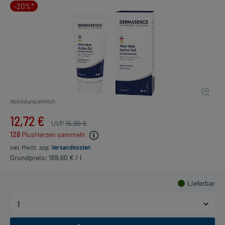
-20%*
Abbildung ähnlich
12,72 €
UVP
15,90 €
128
PlusHerzen sammeln
inkl. MwSt.
zzgl.
Versandkosten
Grundpreis: 169,60 € / l
Lieferbar