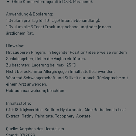
Ohne Konservierungsmittel (z.B. Parabene).
Anwendung & Dosierung:
1 Ovulum pro Tag für 10 Tage (Intensivbehandlung),
1 Ovulum alle 3 Tage (Erhaltungsbehandlung) oder je nach
ärztlichem Rat.
Hinweise:
Mit sauberen Fingern, in liegender Position (idealerweise vor dem
Schlafengehen) tief in die Vagina einführen.
Zu beachten: Lagerung bei max. 25 °C
Nicht bei bekannter Allergie gegen Inhaltsstoffe anwenden.
Während Schwangerschaft und Stillzeit nur nach Rücksprache mit
einem Arzt anwenden.
Gebrauchsanweisung beachten.
Inhaltsstoffe:
C10-18 Triglycerides, Sodium Hyaluronate, Aloe Barbadensis Leaf
Extract, Retinyl Palmitate, Tocopheryl Acetate.
Quelle: Angaben des Herstellers
Stand: 07/2026