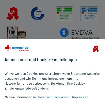
Datenschutz- und Cookie-Einstellungen
Wir verwenden Cookies um zu erfahren, wann Sie unsere Webseite
besuchen und wie Sie mit uns interagieren, um Ihre
Nutzererfahrung zu verbessern. Sie können Ihre Cookie-
Alle Preise gelten inkl. MwSt., ggf. zzgl. Versandkosten
Einstellungen jederzeit ändern.
Informationen auf dieser Website werden ausschließlich für
informative Zwecke zur Verfügung gestellt. Sie ersetzen keinesfalls
Nähere Informationen:
Datenschutzerklärung
Impressum
die Untersuchung und Behandlung durch einen Arzt. Bitte
beachten Sie, dass hierdurch weder Diagnosen gestellt noch