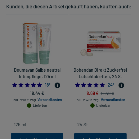
Kunden, die diesen Artikel gekauft haben, kauften auch:
Deumavan Salbe neutral
Dobendan Direkt Zuckerfrei
Intimpflege, 125 ml
Lutschtabletten, 24 St
4.833333333333333
4.875
18
*
24
*
18,44 €
8,69 €
14,49 €
inkl. MwSt.
zzgl.
Versandkosten
inkl. MwSt.
zzgl.
Versandkosten
Lieferbar
Lieferbar