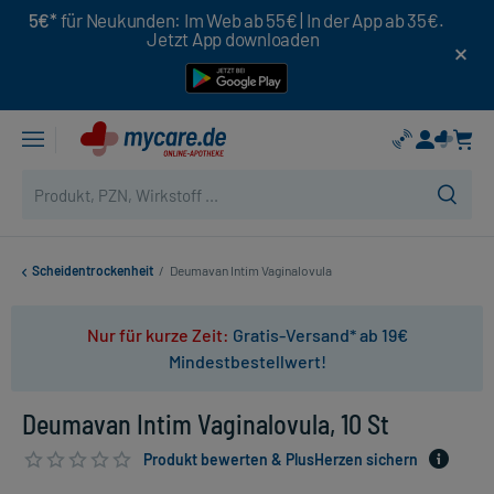
5€*
für Neukunden: Im Web ab 55€ | In der App ab 35€.
Jetzt App downloaden
Scheidentrockenheit
/
Deumavan Intim Vaginalovula
Nur für kurze Zeit:
Gratis-Versand* ab 19€
Mindestbestellwert!
Deumavan Intim Vaginalovula, 10 St
Produkt bewerten & PlusHerzen sichern