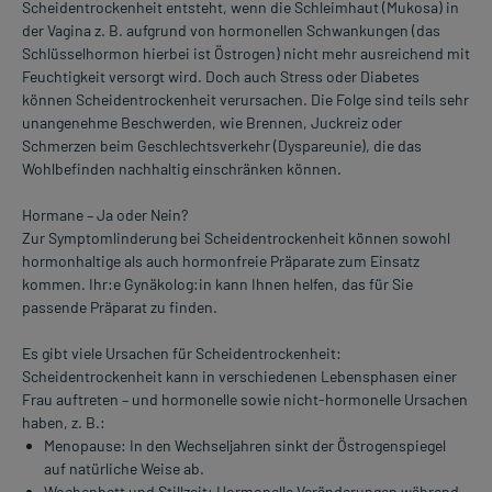
Scheidentrockenheit entsteht, wenn die Schleimhaut (Mukosa) in
der Vagina z. B. aufgrund von hormonellen Schwankungen (das
Schlüsselhormon hierbei ist Östrogen) nicht mehr ausreichend mit
Feuchtigkeit versorgt wird. Doch auch Stress oder Diabetes
können Scheidentrockenheit verursachen. Die Folge sind teils sehr
unangenehme Beschwerden, wie Brennen, Juckreiz oder
Schmerzen beim Geschlechtsverkehr (Dyspareunie), die das
Wohlbefinden nachhaltig einschränken können.
Hormane – Ja oder Nein?
Zur Symptomlinderung bei Scheidentrockenheit können sowohl
hormonhaltige als auch hormonfreie Präparate zum Einsatz
kommen. Ihr:e Gynäkolog:in kann Ihnen helfen, das für Sie
passende Präparat zu finden.
Es gibt viele Ursachen für Scheidentrockenheit:
Scheidentrockenheit kann in verschiedenen Lebensphasen einer
Frau auftreten – und hormonelle sowie nicht-hormonelle Ursachen
haben, z. B.:
Menopause: In den Wechseljahren sinkt der Östrogenspiegel
auf natürliche Weise ab.
Wochenbett und Stillzeit: Hormonelle Veränderungen während