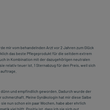
rde mir vom behandelnden Arzt vor 2 Jahren zum Glück
irklich das beste Pflegeprodukt für die seitdem extrem
auch in Kombination mit der dazugehörigen neutralen
 relativ teuer ist. 1 Sternabzug für den Preis, weil sich
 auftrage.
r dünn und empfindlich geworden. Dadurch wurde der
 schmerzhaft. Meine Gynäkologin hat mir diese Salbe
 sie nun schon ein paar Wochen, habe aber ehrlich
ik viel hilft. Positiv ist, dass ich sie sich gut