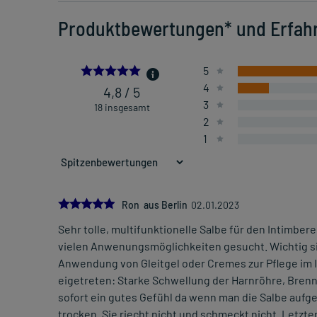
Produktbewertungen* und Erfah
4.833333333333333
5
4
4,8 / 5
3
18 insgesamt
2
1
5.0
Ron aus Berlin
02.01.2023
Sehr tolle, multifunktionelle Salbe für den Intimber
vielen Anwenungsmöglichkeiten gesucht. Wichtig sind
Anwendung von Gleitgel oder Cremes zur Pflege im 
eigetreten: Starke Schwellung der Harnröhre, Brennen
sofort ein gutes Gefühl da wenn man die Salbe aufget
trocken. Sie riecht nicht und schmeckt nicht. Letzte