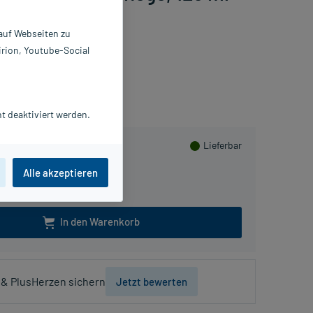
 auf Webseiten zu
irion, Youtube-Social
ammeln
t deaktiviert werden.
Lieferbar
Alle akzeptieren
125 ml
In den Warenkorb
& PlusHerzen sichern
Jetzt bewerten