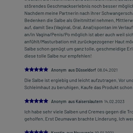
störendes Geschmackserlebnis noch besser möglich 
Nachdem meine Partnerin nach ihrer Schwangerschaf
Bedenken die Salbe als Gleitmittel nehmen. Mittlerw
auf, damit Sex (Vaginal, Oral, Anal) spontan im Verl
an/in Vagina/Penis/Po möglich ist aber auch weil si
anfühlt/Masturbation mit zurückgezogener Haut mögli
Salbe schon genügt um ganz tolle, geschmeidige Er
diese tolle Salbe nur empfehlen!
5.0
Anonym aus Düsseldorf
08.04.2021
Die Salbe ist ergiebig und leicht aufzutragen. Vor und
Schleimhaut zu beruhigen. Kaufe das Produkt schon 
5.0
Anonym aus Kaiserslautern
14.02.2023
Ich habe sehr viele Salben und Cremes gegen die Tro
geholfen. Erst Deumavan brachte Linderung. Ich wer
5.0
Kerstin aus Neuruppin
10.01.2021