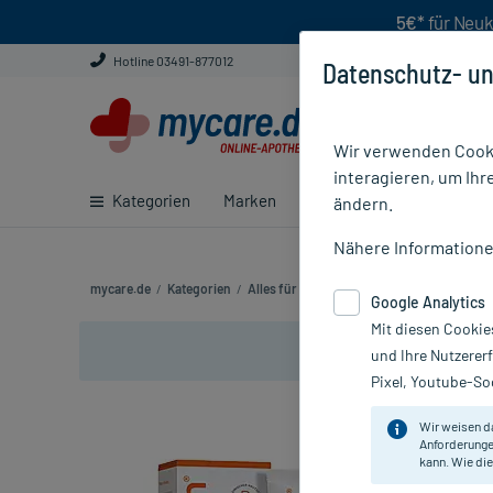
5€*
für Neuk
Hotline 03491-877012
Datenschutz- un
Wir verwenden Cooki
interagieren, um Ihr
Kategorien
Marken
Ratgeber
E-Rezept ei
ändern.
Nähere Information
mycare.de
/
Kategorien
/
Alles für die Frau
/
Intimpflege
/
Deumavan
Google Analytics
Mit diesen Cookie
und Ihre Nutzerer
Pixel, Youtube-Soc
Wir weisen d
Anforderunge
kann. Wie die