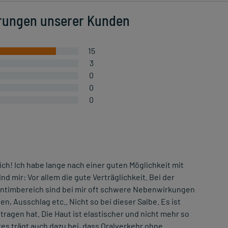
rungen unserer Kunden
15
3
0
0
0
eich! Ich habe lange nach einer guten Möglichkeit mit
 mir: Vor allem die gute Verträglichkeit. Bei der
Intimbereich sind bei mir oft schwere Nebenwirkungen
, Ausschlag etc.. Nicht so bei dieser Salbe. Es ist
ragen hat. Die Haut ist elastischer und nicht mehr so
res trägt auch dazu bei, dass Oralverkehr ohne