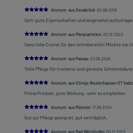
5.0
Anonym aus Osnabrück
02.06.2019
Sehr gute Eigenschaften und angenehm aufzutragen
5.0
Anonym aus Marquartstein
20.12.2022
Ganz tolle Creme für den Intimbereich! Möchte sie n
5.0
Anonym aus Passau
07.05.2026
Tolle Pflege für trockene und gereizte Schleimhäute
5.0
Anonym aus Königs Wusterhausen OT Kabl
Prima Produkt, gute Wirkung , sehr zu empfehlen
5.0
Anonym aus Münster
17.06.2024
Gut zur Pflege geeignet, gut verträglich.
5.0
Anonym aus Bad Wörishofen
03.11.2023