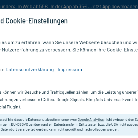
unden: Im Web ab 55€ | In der App ab 35€. Jetzt App downloade
d Cookie-Einstellungen
es um zu erfahren, wann Sie unsere Webseite besuchen und wie
e Nutzererfahrung zu verbessern. Sie können Ihre Cookie-Einste
nlösen
Rezeptur
Aktion %
en:
Datenschutzerklärung
Impressum
 Salbe neutral Intimpflege
s können wir Besuche und Trafficquellen zählen, um die Leistung unsere
Nur für kurze Zeit:
Gratis-Versand* ab 19€ Mindestbestellwert!
fahrung zu verbessern (Criteo, Google Signals, Bing Ads Universal Event 
ial Plugin).
Erfahrungen & B
arauf hin, dass die Datenschutzbestimmungen von
Google Analytics
nicht zwingend den E
n gem. EU-DSGVO genügen und ein Datentransfer in Drittstaaten bzw. die USA nicht ausg
 Daten dort verarbeitet werden, kann nicht geprüft und nachvollzogen werden.
Deumavan Salbe n