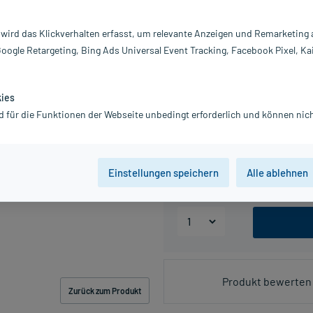
 wird das Klickverhalten erfasst, um relevante Anzeigen und Remarketing
PZN:13831180
Google Retargeting, Bing Ads Universal Event Tracking, Facebook Pixel, Ka
18,44 €
185
PlusHerzen s
inkl. MwSt.
zzgl.
Versandkosten
kies
Grundpreis: 147,52 € / l
d für die Funktionen der Webseite unbedingt erforderlich und können nich
Packungseinheit
Einstellungen speichern
Alle ablehnen
50 ml
100 ml
Produkt bewerten 
Zurück zum Produkt