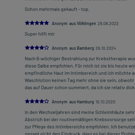
Schon mehrmals gekauft - top.
5.0
Anonym aus Völklingen
28.08.2022
Super hilft mir
4.0
Anonym aus Bamberg
26.10.2024
Nach 6-wöchiger Bestrahlung zur Krebstherapie wu
diese Salbe empfohlen. Für mich ist sie bis heute w
empfindliche Haut im Intimbereich und ich möchte 
Waschlotion keinen Tag mehr ohne sie sein, obwohl sie
das auf Dauer schon summiert, da ich sie relativ dick
4.0
Anonym aus Hamburg
10.10.2020
In den Wechseljahren sind meine Schleimhäute seh
Abstrich bei der routinemäßigen Krebsvorsorge sehr
zur Pflege des Intimbereichs empfohlen. Ich benutze
gesagt nicht den Eindruck, dass es bei dieser Problemat