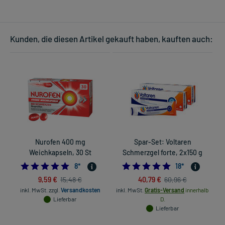
Kunden, die diesen Artikel gekauft haben, kauften auch:
Nurofen 400 mg
Spar-Set: Voltaren
Weichkapseln, 30 St
Schmerzgel forte, 2x150 g
4.875
5.0
8
*
18
*
9,59 €
40,79 €
15,48 €
60,96 €
inkl. MwSt.
zzgl.
Versandkosten
inkl. MwSt.
Gratis-Versand
innerhalb
Lieferbar
D.
Lieferbar