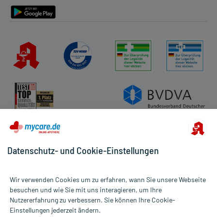
Datenschutz- und Cookie-Einstellungen
Wir verwenden Cookies um zu erfahren, wann Sie unsere Webseite
besuchen und wie Sie mit uns interagieren, um Ihre
Nutzererfahrung zu verbessern. Sie können Ihre Cookie-
Alle Preise gelten inkl. MwSt., ggf. zzgl. Versandkosten
Einstellungen jederzeit ändern.
Informationen auf dieser Website werden ausschließlich für