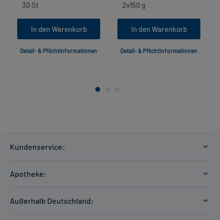
In den Warenkorb
In den Warenkorb
Detail- & Pflichtinformationen
Detail- & Pflichtinformationen
Kundenservice:
Versandkosten
Apotheke:
Zahlungsarten
Ratgeber
Kontakt
Außerhalb Deutschland:
E-Rezept
FAQ