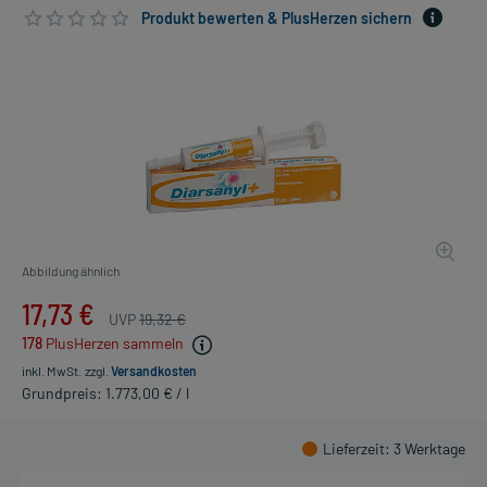
Produkt bewerten & PlusHerzen sichern
Abbildung ähnlich
17,73 €
UVP
19,32 €
178
PlusHerzen sammeln
inkl. MwSt.
zzgl.
Versandkosten
Grundpreis: 1.773,00 € / l
Lieferzeit
: 3 Werktage