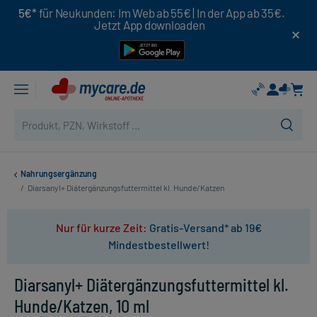
5€*
für Neukunden: Im Web ab 55€ | In der App ab 35€.
Jetzt App downloaden
Nahrungsergänzung
/
Diarsanyl+ Diätergänzungsfuttermittel kl. Hunde/Katzen
Nur für kurze Zeit:
Gratis-Versand* ab 19€
Mindestbestellwert!
Diarsanyl+ Diätergänzungsfuttermittel kl.
Hunde/Katzen, 10 ml