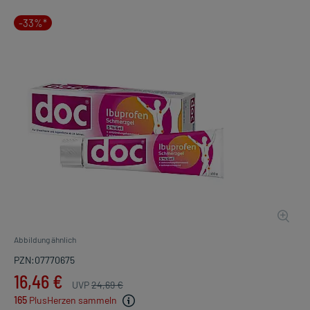
-33%*
Abbildung ähnlich
PZN:07770675
16,46 €
UVP
24,69 €
165
PlusHerzen sammeln