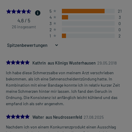
4.576923076923077
5
21
4
3
4,6 / 5
3
0
26 insgesamt
2
0
1
2
5.0
Kathrin aus Königs Wusterhausen
29.05.2018
Ich habe diese Schmerzsalbe von meinem Arzt verschrieben
bekommen, als ich eine Sehnenscheidentzündung hatte. In
Kombination mit einer Bandage konnte ich in relativ kurzer Zeit
meine Schmerzen hinter mir lassen. Ich fand den Geruch in
Ordnung. Die Konsistenz ist anfänglich leicht kühlend und das
empfand ich als sehr angenehm.
5.0
Walter aus Neudrossenfeld
27.08.2025
Nachdem ich von einem Konkurrenzprodukt einen Ausschlag