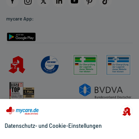
Datenschutz
Cookie-Einstellungen
mycare App:
Rückgabe/Widerruf
Barrierefreiheitserklärung
Datenschutz- und Cookie-Einstellungen