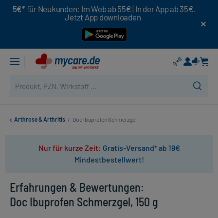
5€*
für Neukunden: Im Web ab 55€ | In der App ab 35€.
Jetzt App downloaden
Arthrose & Arthritis
/
Doc Ibuprofen Schmerzgel
Nur für kurze Zeit:
Gratis-Versand* ab 19€
Mindestbestellwert!
Erfahrungen & Bewertungen:
Doc Ibuprofen Schmerzgel, 150 g