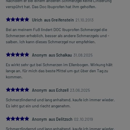
Nachdem er bei einem anderen Schmerzgel keine Linderung
verspührt hat. Das Doc Ibuprofen hat ihm geholfen.
5.0
Ulrich aus Greifenstein
21.10.2013
Bei an meinem Fuß lindert DOC Ibuprofen Schmerzgel die
Schmerzen erheblich, besser als andere Schmerzgels und -
salben. Ich kann dieses Schmerzgel nur empfehlen.
5.0
Anonym aus Schalkau
31.08.2025
Es wirkt sehr gut bei Schmerzen im Ellenbogen. Wirkung hält
lange an, für mich das beste Mittel um gut über den Tag zu
kommen.
5.0
Anonym aus Echzell
23.06.2025
Schmerzlindernd und lang anhaltend, kaufe ich immer wieder.
Es ieht gut ein und riecht angenehm.
5.0
Anonym aus Delitzsch
02.10.2019
Schmerzlindernd und lang anhaltend, kaufe ich immer wieder.