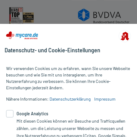
Datenschutz- und Cookie-Einstellungen
Wir verwenden Cookies um zu erfahren, wann Sie unsere Webseite
besuchen und wie Sie mit uns interagieren, um Ihre
Nutzererfahrung zu verbessern. Sie können Ihre Cookie-
Alle Preise gelten inkl. MwSt., ggf. zzgl. Versandkosten
Einstellungen jederzeit ändern.
Informationen auf dieser Website werden ausschließlich für
informative Zwecke zur Verfügung gestellt. Sie ersetzen keinesfalls
Nähere Informationen:
Datenschutzerklärung
Impressum
die Untersuchung und Behandlung durch einen Arzt. Bitte
beachten Sie, dass hierdurch weder Diagnosen gestellt noch
Google Analytics
Therapien eingeleitet werden können. | Diese Webseite benutzt
Google Analytics. Lesen Sie bitte dazu die wichtigen Hinweise in
Mit diesen Cookies können wir Besuche und Trafficquellen
unserer Datenschutzerklärung. Für den Widerruf einer Bestellung
zählen, um die Leistung unserer Webseite zu messen und
nutzen Sie das Formular:
Ihre Nutzererfahrung zu verbessern (Criteo, Google Signals,