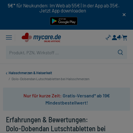
5€*
für Neukunden: Im Web ab 55€ | In der App ab 35€.
Jetzt App downloaden
Halsschmerzen & Heiserkeit
/
Dolo-Dobendan Lutschtabletten bei Halsschmerzen
Nur für kurze Zeit:
Gratis-Versand* ab 19€
Mindestbestellwert!
Erfahrungen & Bewertungen:
Dolo-Dobendan Lutschtabletten bei