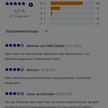
4.703703703703703
5
20
4
6
4,7 / 5
3
1
27 insgesamt
2
0
1
0
4.0
Vanessa aus Halle (Saale)
11.04.2020
Sehr stark im Geschmack. Betäuben den Rachenraum. Ist
Gewöhnungssache. Preis etwas hoch.
4.0
Anonym
15.08.2021
Hilft schnell bei aufkommenden Halsschmerzen. Schmeckt
angenehm
3.0
Jessi aus Dresden
09.03.2015
Ich nur 3 Sterne, denn der Preis ist schon ziemlich hoch, da gibt
es deutlich günstigere Alternativen die das gleiche Ergebnis