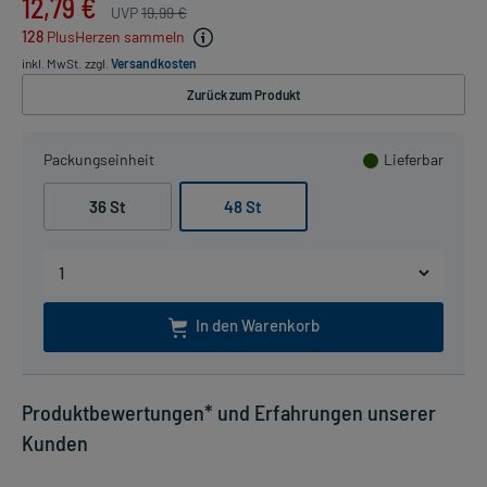
12,79 €
UVP
19,99 €
128
PlusHerzen sammeln
inkl. MwSt.
zzgl.
Versandkosten
Zurück zum Produkt
Packungseinheit
Lieferbar
36 St
48 St
In den Warenkorb
Produktbewertungen* und Erfahrungen unserer
Kunden