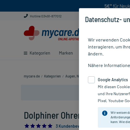
5€*
für Neuk
Hotline 03491-877012
Datenschutz- un
Wir verwenden Cooki
interagieren, um Ihr
Kategorien
Marken
Ratgeber
E-Rezept ei
ändern.
Nähere Information
mycare.de
/
Kategorien
/
Augen, Nase & Ohren
/
Ohren
/
Ohrenrei
Google Analytics
Mit diesen Cookie
und Ihre Nutzerer
Pixel, Youtube-Soc
Dolphiner Ohrenspray, 15 ml
Wir weisen d
Anforderunge
kann. Wie die
5.0
3 Kundenbewertungen*