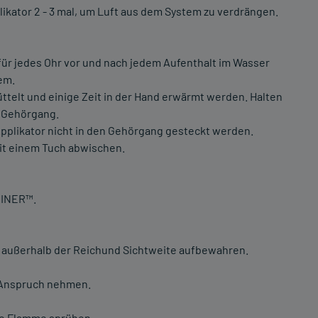
ikator 2 - 3 mal, um Luft aus dem System zu verdrängen.
ür jedes Ohr vor und nach jedem Aufenthalt im Wasser
em.
telt und einige Zeit in der Hand erwärmt werden. Halten
n Gehörgang.
Applikator nicht in den Gehörgang gesteckt werden.
it einem Tuch abwischen.
HINER™.
 außerhalb der Reichund Sichtweite aufbewahren.
n Anspruch nehmen.
ne Flamme sprühen.