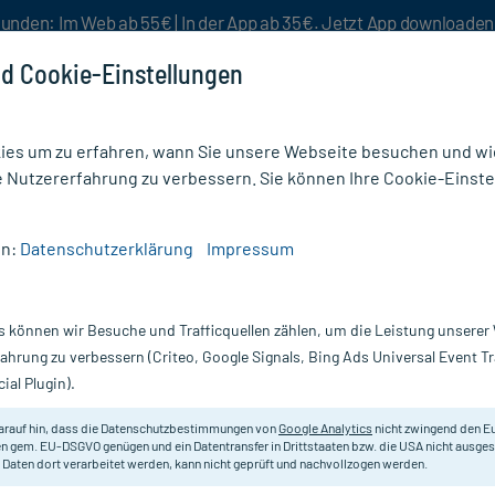
unden: Im Web ab 55€ | In der App ab 35€. Jetzt App downloade
d Cookie-Einstellungen
es um zu erfahren, wann Sie unsere Webseite besuchen und wie
e Nutzererfahrung zu verbessern. Sie können Ihre Cookie-Einste
nlösen
Rezeptur
Aktion %
en:
Datenschutzerklärung
Impressum
nigung
/
Dolphiner Ohrenspray
s können wir Besuche und Trafficquellen zählen, um die Leistung unsere
Nur für kurze Zeit:
Gratis-Versand* ab 19€ Mindestbestellwert!
fahrung zu verbessern (Criteo, Google Signals, Bing Ads Universal Event 
ial Plugin).
arauf hin, dass die Datenschutzbestimmungen von
Google Analytics
nicht zwingend den E
Reinigt und pflegt die äußeren G
n gem. EU-DSGVO genügen und ein Datentransfer in Drittstaaten bzw. die USA nicht ausg
 Daten dort verarbeitet werden, kann nicht geprüft und nachvollzogen werden.
Tauchen.