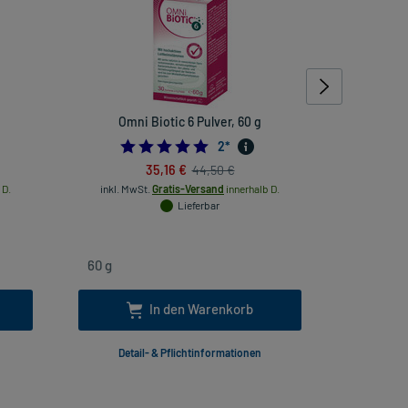
Omni Biotic 6 Pulver, 60 g
Ar
Trän
5.0
2
*
35,16 €
44,50 €
 D.
inkl. MwSt.
Gratis-Versand
innerhalb D.
Lieferbar
inkl
In den Warenkorb
Detail- & Pflichtinformationen
Deta