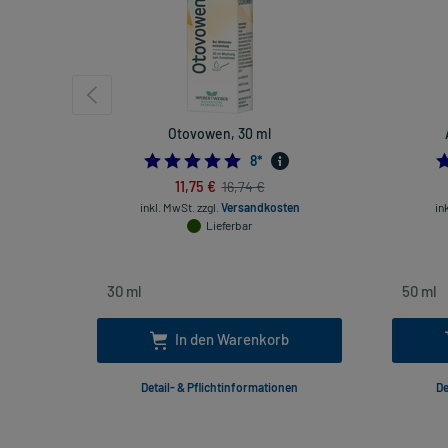
Otovowen, 30 ml
4.875
8
*
11,75 €
16,74 €
inkl. MwSt.
zzgl.
Versandkosten
in
Lieferbar
In den Warenkorb
Detail- & Pflichtinformationen
De