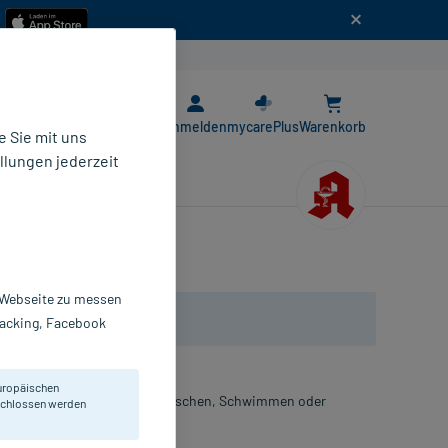
n
E-Rezept App
Anmelden
mycarePlus
Warenkorb
 Sie mit uns
llungen jederzeit
r Webseite zu messen
Tracking, Facebook
uropäischen
ehörgänge nach dem Baden, Duschen, Schwimmen oder
eschlossen werden