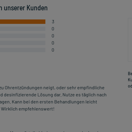
n unserer Kunden
3
0
0
0
0
Be
Ku
od
 zu Ohrentzündungen neigt, oder sehr empfindliche
nd desinfizierende Lösung dar. Nutze es täglich nach
gen. Kann bei den ersten Behandlungen leicht
. Wirklich empfehlenswert!