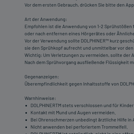
Vor dem ersten Gebrauch, drücken Sie bitte den Appl
Art der Anwendung:
Empfohlen ist die Anwendung von 1-2 Sprühstößen f
oder nach entfernen eines Hörgerätes oder Ähnlich
Vor der Verwendung sollte DOLPHINER™ kurz geschüt
sie den Sprühkopf aufrecht und unmittelbar vor de
Wichtig: Um Verletzungen zu vermeiden, sollte der 
Nach dem Sprühvorgang ausfließende Flüssigkeit m
Gegenanzeigen:
Überempfindlichkeit gegen Inhaltsstoffe von DOLP
Warnhinweise:
DOLPHINERTM stets verschlossen und für Kinder
Kontakt mit Mund und Augen vermeiden.
Bei Ohrenschmerzen unbedingt ärztliche Hilfe i
Nicht anwenden bei perforiertem Trommelfell.
DOLPHINERTM ist entzündlich, nicht in eine offe