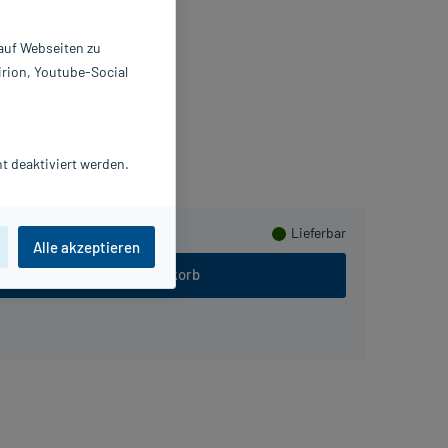
ray
 ml
 auf Webseiten zu
021351
irion, Youtube-Social
iobridge Europe GmbH
mmeln
t deaktiviert werden.
Lieferbar
Alle akzeptieren
In den Warenkorb