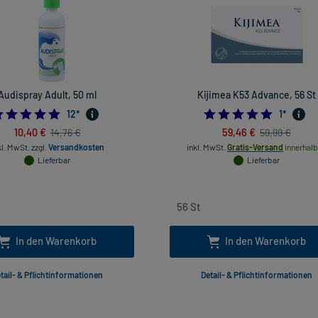
Audispray Adult, 50 ml
Kijimea K53 Advance, 56 St
4.916666666666667
5.0
12
*
1
*
10,40 €
59,46 €
14,76 €
59,99 €
kl. MwSt.
zzgl.
Versandkosten
inkl. MwSt.
Gratis-Versand
innerhalb
Lieferbar
Lieferbar
In den Warenkorb
In den Warenkorb
tail- & Pflichtinformationen
Detail- & Pflichtinformationen