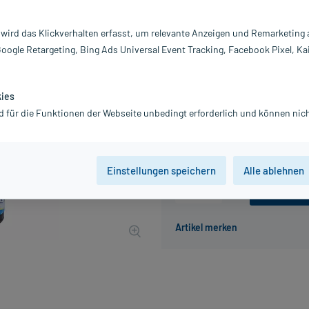
Darreichung:
Sp
Inhalt:
15
 wird das Klickverhalten erfasst, um relevante Anzeigen und Remarketing
PZN:
10
Google Retargeting, Bing Ads Universal Event Tracking, Facebook Pixel, Ka
Hersteller:
B
12,02 €
121
PlusHerzen sa
kies
inkl. MwSt.
zzgl.
Versandkosten
d für die Funktionen der Webseite unbedingt erforderlich und können nich
Grundpreis: 801,33 € / l
Einstellungen speichern
Alle ablehnen