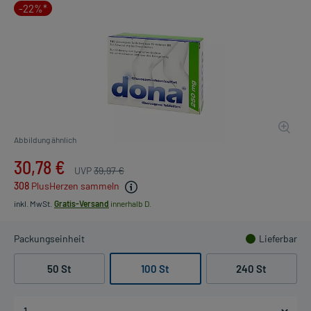
-22%*
Abbildung ähnlich
30,78 €
UVP
39,97 €
308
PlusHerzen sammeln
inkl. MwSt.
Gratis-Versand
innerhalb D.
Packungseinheit
Lieferbar
50 St
100 St
240 St