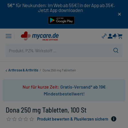
5€*
für Neukunden: Im Web ab 55€ | In der App ab 35€.
Jetzt App downloaden
Arthrose & Arthritis
/
Dona 250 mg Tabletten
Nur für kurze Zeit:
Gratis-Versand* ab 19€
Mindestbestellwert!
Dona 250 mg Tabletten, 100 St
Produkt bewerten & PlusHerzen sichern