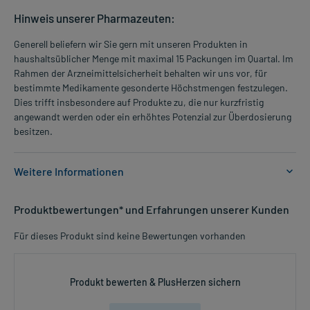
Hinweis unserer Pharmazeuten:
Generell beliefern wir Sie gern mit unseren Produkten in
haushaltsüblicher Menge mit maximal 15 Packungen im Quartal. Im
Rahmen der Arzneimittelsicherheit behalten wir uns vor, für
bestimmte Medikamente gesonderte Höchstmengen festzulegen.
Dies trifft insbesondere auf Produkte zu, die nur kurzfristig
angewandt werden oder ein erhöhtes Potenzial zur Überdosierung
besitzen.
Weitere Informationen
Anwendungsgebiete:
Produktbewertungen* und Erfahrungen unserer Kunden
- Zur Funktionsverbesserung und Schmerzlinderung einer
Arthrose des Kniegelenkes, leicht bis mittelschwer
Für dieses Produkt sind keine Bewertungen vorhanden
Dosierung und Anwendungshinweise:
Erwachsene
Produkt bewerten & PlusHerzen sichern
2 Tabletten