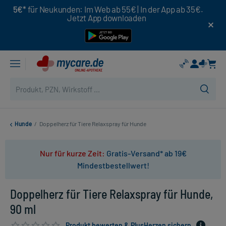
5€*
für Neukunden: Im Web ab 55€ | In der App ab 35€.
Jetzt App downloaden
Hunde
/
Doppelherz für Tiere Relaxspray für Hunde
Nur für kurze Zeit:
Gratis-Versand* ab 19€
Mindestbestellwert!
Doppelherz für Tiere Relaxspray für Hunde,
90 ml
Produkt bewerten & PlusHerzen sichern