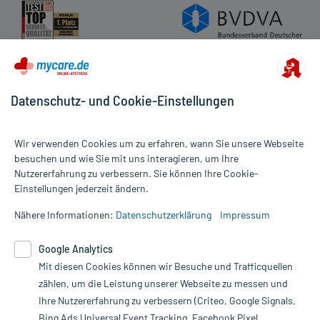
Datenschutz- und Cookie-Einstellungen
Wir verwenden Cookies um zu erfahren, wann Sie unsere Webseite
besuchen und wie Sie mit uns interagieren, um Ihre
Nutzererfahrung zu verbessern. Sie können Ihre Cookie-
Alle Preise gelten inkl. MwSt., ggf. zzgl. Versandkosten
Einstellungen jederzeit ändern.
Informationen auf dieser Website werden ausschließlich für
informative Zwecke zur Verfügung gestellt. Sie ersetzen keinesfalls
Nähere Informationen:
Datenschutzerklärung
Impressum
die Untersuchung und Behandlung durch einen Arzt. Bitte
beachten Sie, dass hierdurch weder Diagnosen gestellt noch
Google Analytics
Therapien eingeleitet werden können. | Diese Webseite benutzt
Mit diesen Cookies können wir Besuche und Trafficquellen
Google Analytics. Lesen Sie bitte dazu die wichtigen Hinweise in
unserer Datenschutzerklärung. Für den Widerruf einer Bestellung
zählen, um die Leistung unserer Webseite zu messen und
nutzen Sie das Formular:
Ihre Nutzererfahrung zu verbessern (Criteo, Google Signals,
Bing Ads Universal Event Tracking, Facebook Pixel,