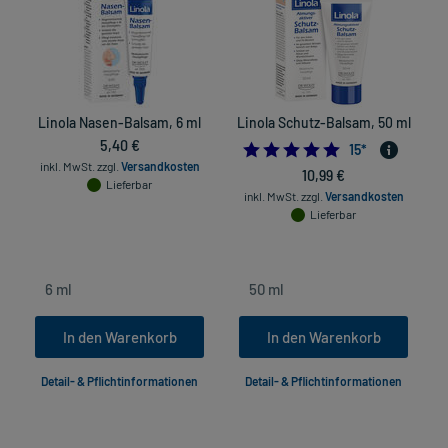
Linola Nasen-Balsam, 6 ml
Linola Schutz-Balsam, 50 ml
5,40 €
5.0
15
*
inkl. MwSt.
zzgl.
Versandkosten
10,99 €
Lieferbar
inkl. MwSt.
zzgl.
Versandkosten
Lieferbar
In den Warenkorb
In den Warenkorb
Detail- & Pflichtinformationen
Detail- & Pflichtinformationen