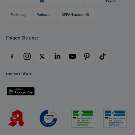
Karriere
Hilfsmittelbox
Engagement
Direktabrechnung PKV
Rechnung
Vorkasse
SEPA-Lastschrift
Partner
Apotheke vor Ort
Kundenbewertungen
Folgen Sie uns:
AGB
Impressum
Datenschutz
Cookie-Einstellungen
mycare App:
Rückgabe/Widerruf
Barrierefreiheitserklärung