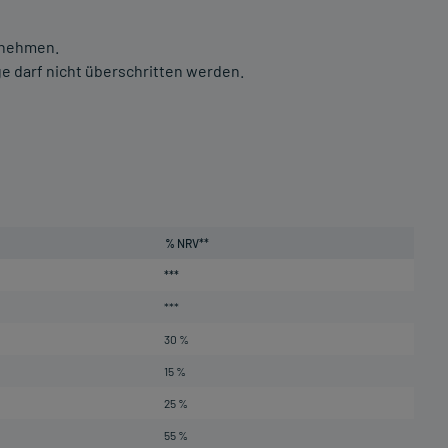
innehmen.
 darf nicht überschritten werden.
% NRV**
***
***
30 %
15 %
25 %
55 %