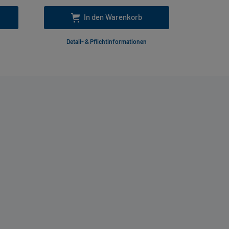
In den Warenkorb
Detail- & Pflichtinformationen
Deta