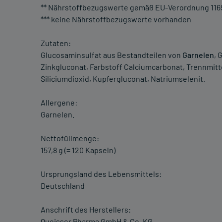
** Nährstoffbezugswerte gemäß EU-Verordnung 116
*** keine Nährstoffbezugswerte vorhanden
Zutaten:
Glucosaminsulfat aus Bestandteilen von
Garnelen
, 
Zinkgluconat, Farbstoff Calciumcarbonat, Trennmitt
Siliciumdioxid, Kupfergluconat, Natriumselenit.
Allergene:
Garnelen.
Nettofüllmenge:
157,8 g (= 120 Kapseln)
Ursprungsland des Lebensmittels:
Deutschland
Anschrift des Herstellers:
Queisser Pharma GmbH & Co. KG