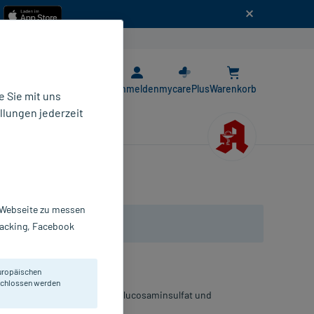
n
E-Rezept App
Anmelden
mycarePlus
Warenkorb
 Sie mit uns
llungen jederzeit
ln
r Webseite zu messen
Tracking, Facebook
uropäischen
eschlossen werden
min C, Zink, Kupfer, Selen, Glucosaminsulfat und