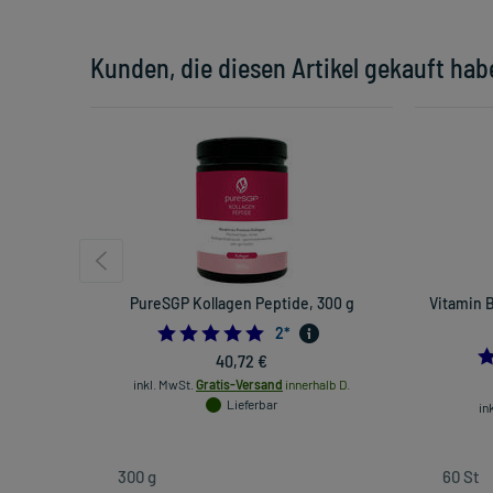
Kunden, die diesen Artikel gekauft hab
PureSGP Kollagen Peptide, 300 g
Vitamin 
5.0
2
*
40,72 €
inkl. MwSt.
Gratis-Versand
innerhalb D.
Lieferbar
in