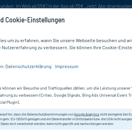
unden: Im Web ab 55€ | In der App ab 35€. Jetzt App downloade
d Cookie-Einstellungen
es um zu erfahren, wann Sie unsere Webseite besuchen und wie
e Nutzererfahrung zu verbessern. Sie können Ihre Cookie-Einste
nlösen
Rezeptur
Aktion %
en:
Datenschutzerklärung
Impressum
ochen & Gelenke Nahrungsergänzung
/
Doppelherz system Glucosamin Plus 800 Kapse
s können wir Besuche und Trafficquellen zählen, um die Leistung unsere
Nur für kurze Zeit:
Gratis-Versand* ab 19€ Mindestbestellwert!
fahrung zu verbessern (Criteo, Google Signals, Bing Ads Universal Event 
ial Plugin).
in Plus 800
Doppelherz
arauf hin, dass die Datenschutzbestimmungen von
Google Analytics
nicht zwingend den E
n gem. EU-DSGVO genügen und ein Datentransfer in Drittstaaten bzw. die USA nicht ausg
 Daten dort verarbeitet werden, kann nicht geprüft und nachvollzogen werden.
Nahrungsergänzungsmittel mit Vita
Chondroitinsulfat.