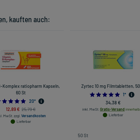
en, kauften auch:
B-Komplex ratiopharm Kapseln,
Zyrtec 10 mg Filmtabletten, 50
60 St
5.0
1
*
5.0
20
*
34,38 €
12,89 €
25,79 €
inkl. MwSt.
Gratis-Versand
innerhalb
Lieferbar
kl. MwSt.
zzgl.
Versandkosten
Lieferbar