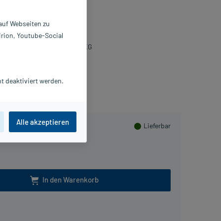
pseln
 auf Webseiten zu
0 St
irion, Youtube-Social
9337942
eisser Pharma GmbH & Co. KG
Beipackzettel als PDF
t deaktiviert werden.
PlusHerzen sammeln
Alle akzeptieren
Lieferbar
In den Warenkorb