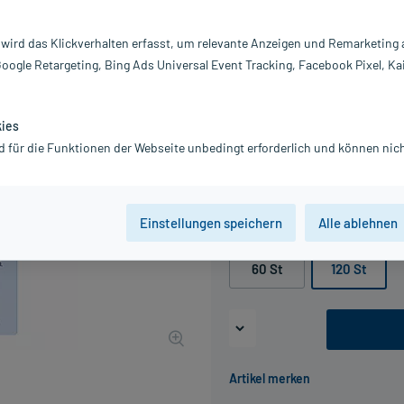
Darreichung:
Ka
 wird das Klickverhalten erfasst, um relevante Anzeigen und Remarketing
Inhalt:
12
Google Retargeting, Bing Ads Universal Event Tracking, Facebook Pixel, Ka
PZN:
0
Hersteller:
Qu
Information:
kies
42,89 €
d für die Funktionen der Webseite unbedingt erforderlich und können nich
UVP
53,95 €
429
inkl. MwSt.
Gratis-Versand
innerhalb D.
Einstellungen speichern
Alle ablehnen
Packungseinheit
60 St
120 St