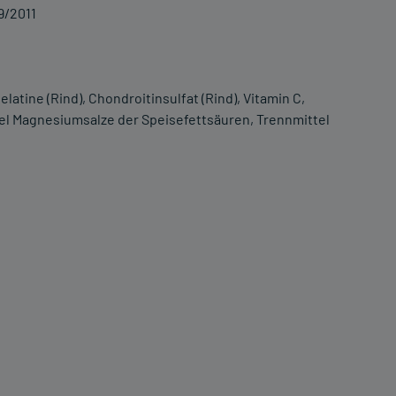
9/2011
Gelatine (Rind), Chondroitinsulfat (Rind), Vitamin C,
el Magnesiumsalze der Speisefettsäuren, Trennmittel