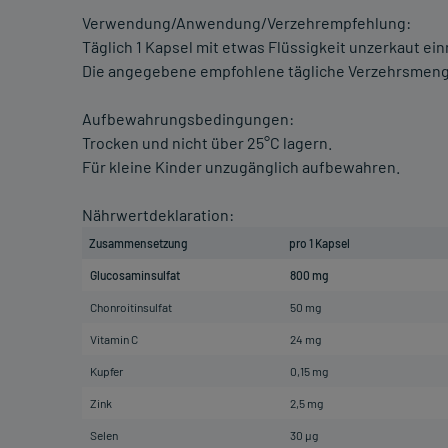
Verwendung/Anwendung/Verzehrempfehlung:
Täglich 1 Kapsel mit etwas Flüssigkeit unzerkaut e
Die angegebene empfohlene tägliche Verzehrsmenge
Aufbewahrungsbedingungen:
Trocken und nicht über 25°C lagern.
Für kleine Kinder unzugänglich aufbewahren.
Nährwertdeklaration:
Zusammensetzung
pro 1 Kapsel
Glucosaminsulfat
800 mg
Chonroitinsulfat
50 mg
Vitamin C
24 mg
Kupfer
0,15 mg
Zink
2,5 mg
Selen
30 µg