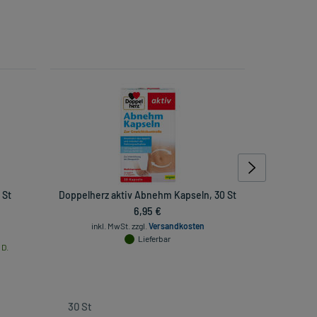
 St
Doppelherz aktiv Abnehm Kapseln, 30 St
Accu Chek
6,95 €
inkl. MwSt.
zzgl.
Versandkosten
Lieferbar
 D.
inkl. Mw