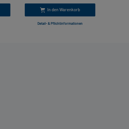
In den Warenkorb
Detail- & Pflichtinformationen
Deta