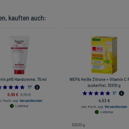
en, kauften auch:
rin pH5 Handcreme, 75 ml
WEPA Heiße Zitrone + Vitamin C 
zuckerfrei, 10X10 g
4.636363636363637
11
*
5.0
5
*
6,99 €
9,75 €
4,53 €
kl. MwSt.
zzgl.
Versandkosten
Lieferbar
inkl. MwSt.
zzgl.
Versandkosten
Lieferbar