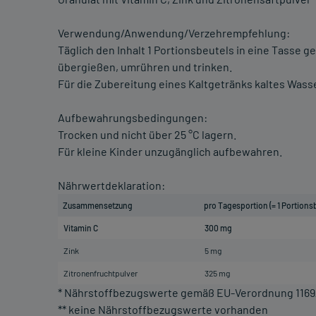
Verwendung/Anwendung/Verzehrempfehlung:
Täglich den Inhalt 1 Portionsbeutels in eine Tasse 
übergießen, umrühren und trinken.
Für die Zubereitung eines Kaltgetränks kaltes Was
Aufbewahrungsbedingungen:
Trocken und nicht über 25 °C lagern.
Für kleine Kinder unzugänglich aufbewahren.
Nährwertdeklaration:
Zusammensetzung
pro Tagesportion (= 1 Portions
Vitamin C
300 mg
Zink
5 mg
Zitronenfruchtpulver
325 mg
* Nährstoffbezugswerte gemäß EU-Verordnung 1169
** keine Nährstoffbezugswerte vorhanden