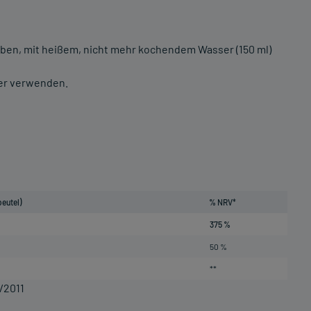
geben, mit heißem, nicht mehr kochendem Wasser (150 ml)
ser verwenden.
beutel)
% NRV*
375 %
50 %
**
/2011