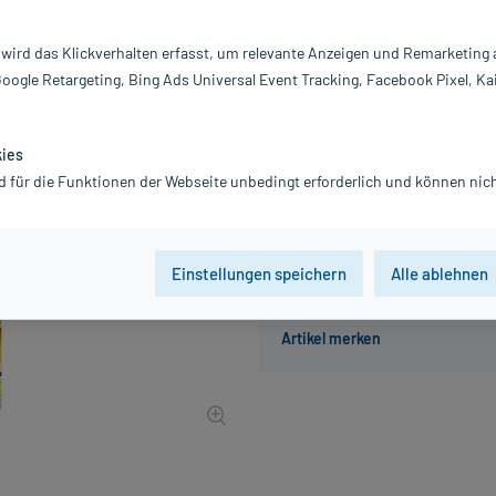
Darreichung:
Gr
Inhalt:
10
 wird das Klickverhalten erfasst, um relevante Anzeigen und Remarketing
PZN:
0
Google Retargeting, Bing Ads Universal Event Tracking, Facebook Pixel, Ka
Hersteller:
Qu
3,15 €
UVP
3,49 €
32
Plus
kies
inkl. MwSt.
zzgl.
Versandkosten
d für die Funktionen der Webseite unbedingt erforderlich und können nich
Einstellungen speichern
Alle ablehnen