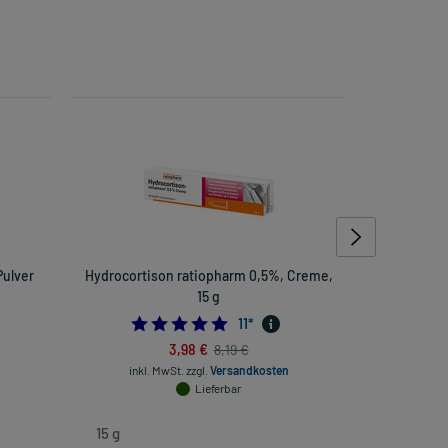
Pulver
Hydrocortison ratiopharm 0,5%, Creme,
Aspirin 5
15 g
5.0
11
*
3,98 €
8,19 €
inkl. MwSt.
zzgl.
Versandkosten
inkl
Lieferbar