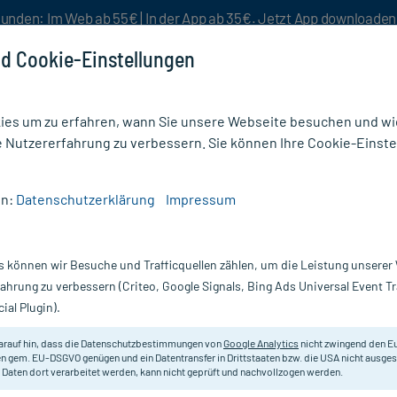
unden: Im Web ab 55€ | In der App ab 35€. Jetzt App downloade
d Cookie-Einstellungen
es um zu erfahren, wann Sie unsere Webseite besuchen und wie
e Nutzererfahrung zu verbessern. Sie können Ihre Cookie-Einste
nlösen
Rezeptur
Aktion %
en:
Datenschutzerklärung
Impressum
wehrstärkung
/
Doppelherz Heiße Zitrone mit Vitamin C + Zink
s können wir Besuche und Trafficquellen zählen, um die Leistung unsere
Nur für kurze Zeit:
Gratis-Versand* ab 19€ Mindestbestellwert!
fahrung zu verbessern (Criteo, Google Signals, Bing Ads Universal Event 
ial Plugin).
Vitamin C + Zink,
Doppelherz
arauf hin, dass die Datenschutzbestimmungen von
Google Analytics
nicht zwingend den E
n gem. EU-DSGVO genügen und ein Datentransfer in Drittstaaten bzw. die USA nicht ausg
 Daten dort verarbeitet werden, kann nicht geprüft und nachvollzogen werden.
Nahrungergänzungsmittel mit Vitam