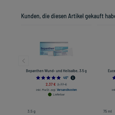
Kunden, die diesen Artikel gekauft hab
Bepanthen Wund- und Heilsalbe, 3.5 g
Euce
5.0
46
*
2,37 €
2,77 €
inkl. MwSt.
zzgl.
Versandkosten
in
Lieferbar