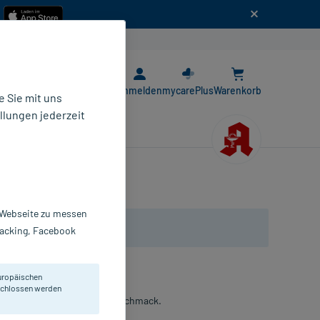
n
E-Rezept App
Anmelden
mycarePlus
Warenkorb
 Sie mit uns
llungen jederzeit
r Webseite zu messen
Tracking, Facebook
uropäischen
eschlossen werden
in C + Zink. Mit Zitronengeschmack.