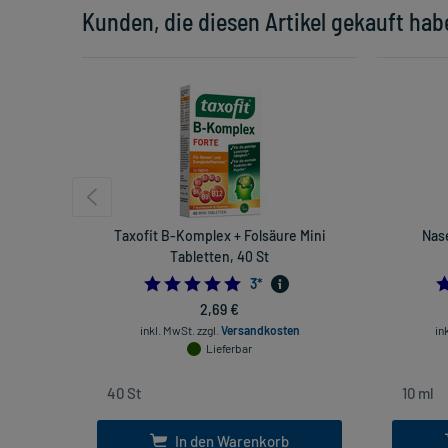
Kunden, die diesen Artikel gekauft hab
Taxofit B-Komplex + Folsäure Mini
Nas
Tabletten, 40 St
5.0
3
*
2,69 €
inkl. MwSt.
zzgl.
Versandkosten
in
Lieferbar
In den Warenkorb