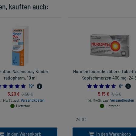
en, kauften auch:
enDuo Nasenspray Kinder
Nurofen Ibuprofen überz. Tablett
ratiopharm, 10 ml
Kopfschmerzen 400 mg, 24 
4.894736842105263
4.625
19
*
8
*
5,20 €
5,15 €
6,50 €
7,15 €
kl. MwSt.
zzgl.
Versandkosten
inkl. MwSt.
zzgl.
Versandkosten
Lieferbar
Lieferbar
In den Warenkorb
In den Warenkorb