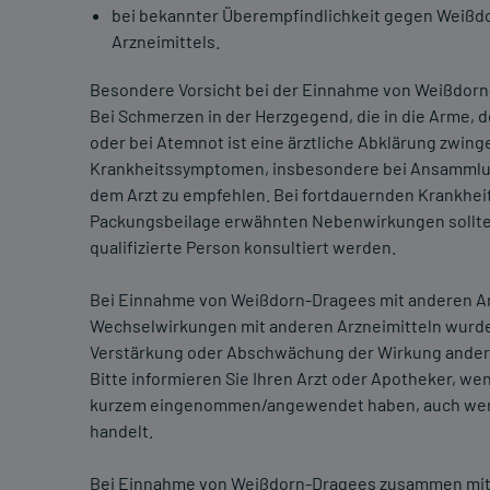
bei bekannter Überempfindlichkeit gegen Weißdo
Arzneimittels.
Besondere Vorsicht bei der Einnahme von Weißdorn-
Bei Schmerzen in der Herzgegend, die in die Arme,
oder bei Atemnot ist eine ärztliche Abklärung zwing
Krankheitssymptomen, insbesondere bei Ansammlung
dem Arzt zu empfehlen. Bei fortdauernden Krankhei
Packungsbeilage erwähnten Nebenwirkungen sollte e
qualifizierte Person konsultiert werden.
Bei Einnahme von Weißdorn-Dragees mit anderen Arz
Wechselwirkungen mit anderen Arzneimitteln wurde
Verstärkung oder Abschwächung der Wirkung andere
Bitte informieren Sie Ihren Arzt oder Apotheker, w
kurzem eingenommen/angewendet haben, auch wenn e
handelt.
Bei Einnahme von Weißdorn-Dragees zusammen mit