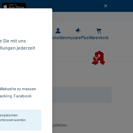
n
E-Rezept App
Anmelden
mycarePlus
Warenkorb
 Sie mit uns
llungen jederzeit
r Webseite zu messen
Tracking, Facebook
uropäischen
eschlossen werden
rstützung der Herz-Kreislauf-Funktion.