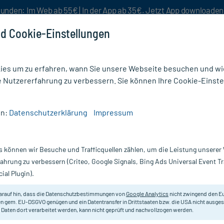
unden: Im Web ab 55€ | In der App ab 35€. Jetzt App downloade
d Cookie-Einstellungen
es um zu erfahren, wann Sie unsere Webseite besuchen und wie
e Nutzererfahrung zu verbessern. Sie können Ihre Cookie-Einste
nlösen
Rezeptur
Aktion %
en:
Datenschutzerklärung
Impressum
fstärkung
/
Doppelherz aktiv Weißdorn-Dragees
s können wir Besuche und Trafficquellen zählen, um die Leistung unsere
Nur für kurze Zeit:
Gratis-Versand* ab 19€ Mindestbestellwert!
fahrung zu verbessern (Criteo, Google Signals, Bing Ads Universal Event 
ial Plugin).
ragees, 90 St
Doppelherz
arauf hin, dass die Datenschutzbestimmungen von
Google Analytics
nicht zwingend den E
n gem. EU-DSGVO genügen und ein Datentransfer in Drittstaaten bzw. die USA nicht ausg
 Daten dort verarbeitet werden, kann nicht geprüft und nachvollzogen werden.
Pflanzliches Arzneimittel zur Unte