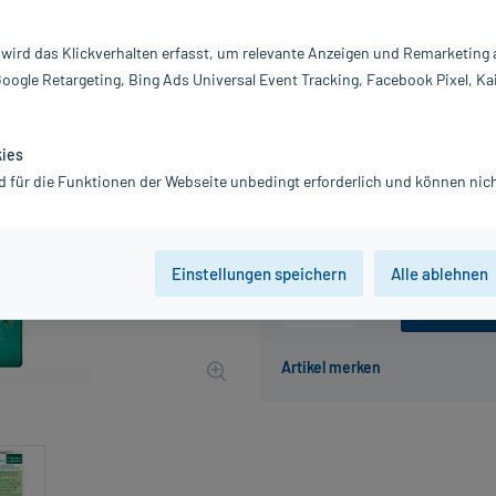
Darreichung:
Üb
Inhalt:
90
 wird das Klickverhalten erfasst, um relevante Anzeigen und Remarketing
PZN:
01
Google Retargeting, Bing Ads Universal Event Tracking, Facebook Pixel, Ka
Hersteller:
Qu
Information:
4,25 €
kies
UVP
4,95 €
43
Plus
d für die Funktionen der Webseite unbedingt erforderlich und können nich
inkl. MwSt.
zzgl.
Versandkosten
Einstellungen speichern
Alle ablehnen