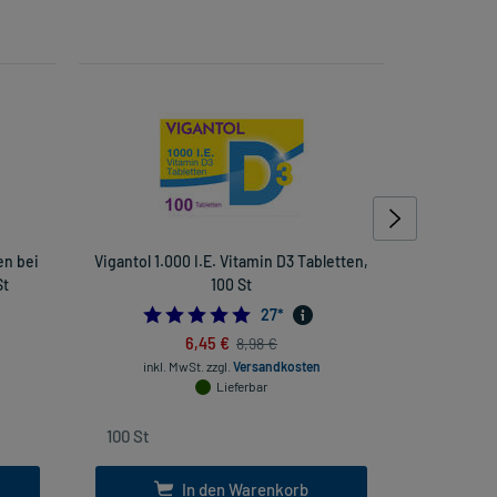
en bei
Vigantol 1.000 I.E. Vitamin D3 Tabletten,
Kyt
St
100 St
4.962962962962963
27
*
6,45 €
8,98 €
inkl
inkl. MwSt.
zzgl.
Versandkosten
Lieferbar
In den Warenkorb