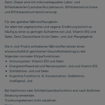
Darm. Dieser wird mit mikroverkapselten Lakto- und
Bifidobakterien (Lactobacillus plantarum, Bifidobacterium breve
und Bifidobacterium lactis) versorgt.
Für den gezielten Nährstoffausgleich:
Vor allem bei vegetarischer und veganer Ernährung kommt es
häufig zu einer zu geringen Aufnahme von Jod, Vitamin B12 und
Selen. Denn Deutschland ist ein Selen- und Jod-Mangelgebiet.
Die in Jod-Probio enthaltenen Nährstoffen leisten einen
wissenschaftlich gesicherten Gesundheitsbeitrag zu den
folgenden normalen Körperfunktionen:
Immunsystem: Vitamin B12 und Selen
Energiestoffwechsel und Nervensystem: Jod und Vitamin B12
Schilddrüse: Jod und Selen
Kognitive Funktion (z. B. Konzentration, Gedächtnis,
Intelligenz): Jod
Bei Hashimoto oder Schilddrüsenüberfunktion erst nach ärztlicher
Beratung verwenden.
Trocknungselement nicht verzehren.