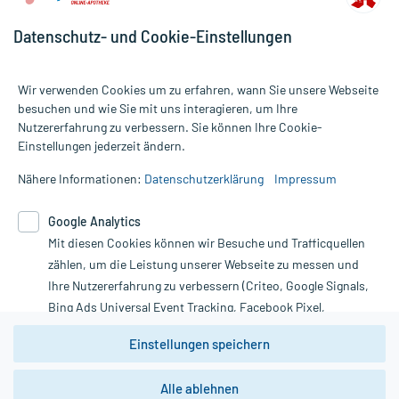
Datenschutz- und Cookie-Einstellungen
Wir verwenden Cookies um zu erfahren, wann Sie unsere Webseite
besuchen und wie Sie mit uns interagieren, um Ihre
Nutzererfahrung zu verbessern. Sie können Ihre Cookie-
Alle Preise gelten inkl. MwSt., ggf. zzgl. Versandkosten
Einstellungen jederzeit ändern.
Informationen auf dieser Website werden ausschließlich für
informative Zwecke zur Verfügung gestellt. Sie ersetzen keinesfalls
Nähere Informationen:
Datenschutzerklärung
Impressum
die Untersuchung und Behandlung durch einen Arzt. Bitte
beachten Sie, dass hierdurch weder Diagnosen gestellt noch
Google Analytics
Therapien eingeleitet werden können. | Diese Webseite benutzt
Google Analytics. Lesen Sie bitte dazu die wichtigen Hinweise in
Mit diesen Cookies können wir Besuche und Trafficquellen
unserer Datenschutzerklärung. Für den Widerruf einer Bestellung
zählen, um die Leistung unserer Webseite zu messen und
nutzen Sie das Formular:
Ihre Nutzererfahrung zu verbessern (Criteo, Google Signals,
Bing Ads Universal Event Tracking, Facebook Pixel,
Vertrag widerrufen
Youtube-Social Plugin).
Einstellungen speichern
Wir weisen darauf hin, dass die
Datenschutzbestimmungen von
Google Analytics
nicht
*Hinweise zu unseren Aktionen und Bewertungen
Alle ablehnen
zwingend den Europäischen Anforderungen gem. EU-