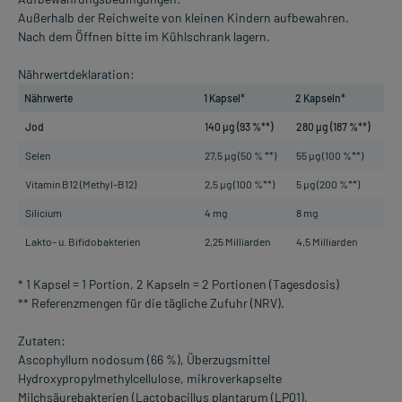
Außerhalb der Reichweite von kleinen Kindern aufbewahren.
Nach dem Öffnen bitte im Kühlschrank lagern.
Nährwertdeklaration:
Nährwerte
1 Kapsel*
2 Kapseln*
Jod
140 µg (93 %**)
280 µg (187 %**)
Selen
27,5 µg (50 % **)
55 µg (100 %**)
Vitamin B12 (Methyl–B12)
2,5 µg (100 %**)
5 µg (200 %**)
Silicium
4 mg
8 mg
Lakto– u. Bifidobakterien
2,25 Milliarden
4,5 Milliarden
* 1 Kapsel = 1 Portion, 2 Kapseln = 2 Portionen (Tagesdosis)
** Referenzmengen für die tägliche Zufuhr (NRV).
Zutaten:
Ascophyllum nodosum (66 %), Überzugsmittel
Hydroxypropylmethylcellulose, mikroverkapselte
Milchsäurebakterien (Lactobacillus plantarum (LP01),