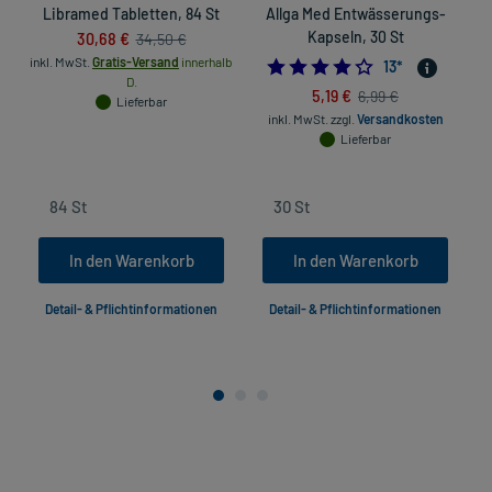
Libramed Tabletten, 84 St
Allga Med Entwässerungs-
30,68 €
Kapseln, 30 St
34,50 €
inkl. MwSt.
Gratis-Versand
innerhalb
4.1538461538461
13
*
D.
5,19 €
6,99 €
in
Lieferbar
inkl. MwSt.
zzgl.
Versandkosten
Lieferbar
In den Warenkorb
In den Warenkorb
Detail- & Pflichtinformationen
Detail- & Pflichtinformationen