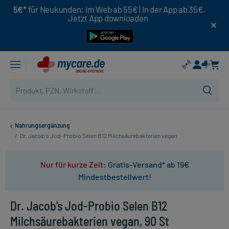
5€*
für Neukunden: Im Web ab 55€ | In der App ab 35€.
Jetzt App downloaden
Nahrungsergänzung
/
Dr. Jacob's Jod-Probio Selen B12 Milchsäurebakterien vegan
Nur für kurze Zeit:
Gratis-Versand* ab 19€
Mindestbestellwert!
Dr. Jacob's Jod-Probio Selen B12
Milchsäurebakterien vegan, 90 St