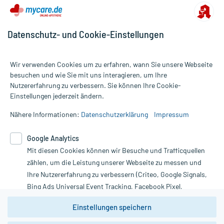
Datenschutz- und Cookie-Einstellungen
Wir verwenden Cookies um zu erfahren, wann Sie unsere Webseite
besuchen und wie Sie mit uns interagieren, um Ihre
Nutzererfahrung zu verbessern. Sie können Ihre Cookie-
Alle Preise gelten inkl. MwSt., ggf. zzgl. Versandkosten
Einstellungen jederzeit ändern.
Informationen auf dieser Website werden ausschließlich für
informative Zwecke zur Verfügung gestellt. Sie ersetzen keinesfalls
Nähere Informationen:
Datenschutzerklärung
Impressum
die Untersuchung und Behandlung durch einen Arzt. Bitte
beachten Sie, dass hierdurch weder Diagnosen gestellt noch
Google Analytics
Therapien eingeleitet werden können. | Diese Webseite benutzt
Mit diesen Cookies können wir Besuche und Trafficquellen
Google Analytics. Lesen Sie bitte dazu die wichtigen Hinweise in
unserer Datenschutzerklärung. Für den Widerruf einer Bestellung
zählen, um die Leistung unserer Webseite zu messen und
nutzen Sie das Formular:
Ihre Nutzererfahrung zu verbessern (Criteo, Google Signals,
Bing Ads Universal Event Tracking, Facebook Pixel,
Vertrag widerrufen
Youtube-Social Plugin).
Einstellungen speichern
Wir weisen darauf hin, dass die