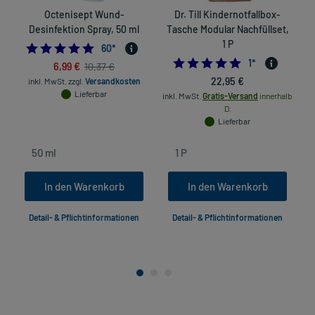
Octenisept Wund-
Dr. Till Kindernotfallbox-
Desinfektion Spray, 50 ml
Tasche Modular Nachfüllset,
1 P
4.966666666666667
60
*
5.0
1
*
6,99 €
10,37 €
22,95 €
inkl. MwSt.
zzgl.
Versandkosten
Lieferbar
inkl. MwSt.
Gratis-Versand
innerhalb
D.
Lieferbar
In den Warenkorb
In den Warenkorb
Detail- & Pflichtinformationen
Detail- & Pflichtinformationen