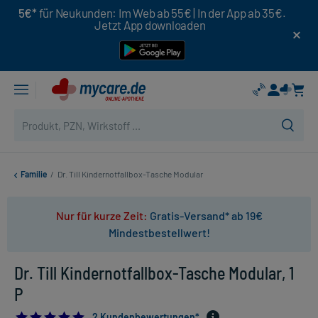
5€*
für Neukunden: Im Web ab 55€ | In der App ab 35€.
Jetzt App downloaden
Familie
/
Dr. Till Kindernotfallbox-Tasche Modular
Nur für kurze Zeit:
Gratis-Versand* ab 19€
Mindestbestellwert!
Dr. Till Kindernotfallbox-Tasche Modular, 1
P
5.0
2 Kundenbewertungen*