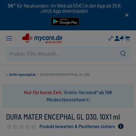
5€*
für Neukunden: Im Web ab 55€ | In der App ab 35€.
Jetzt App downloaden
Anthroposophie
/
DURA MATER ENCEPHAL GL D30
Nur für kurze Zeit:
Gratis-Versand* ab 19€
Mindestbestellwert!
DURA MATER ENCEPHAL GL D30, 10X1 ml
Produkt bewerten & PlusHerzen sichern