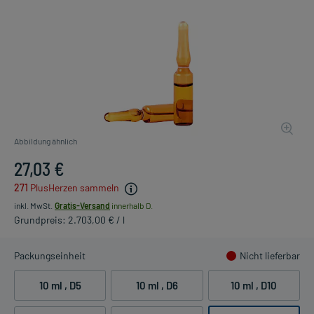
Abbildung ähnlich
27,03 €
271
PlusHerzen sammeln
inkl. MwSt.
Gratis-Versand
innerhalb D.
Grundpreis: 2.703,00 € / l
Packungseinheit
Nicht lieferbar
10 ml
, D5
10 ml
, D6
10 ml
, D10