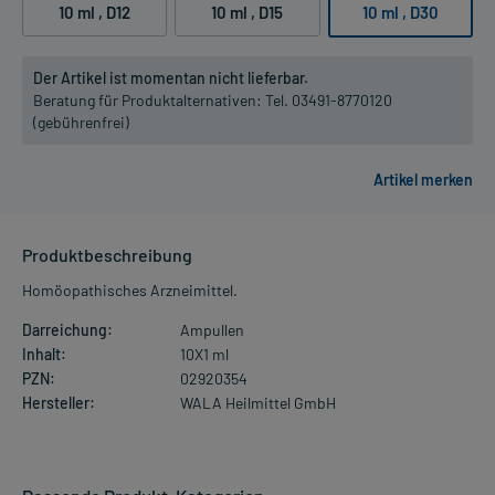
10 ml
, D12
10 ml
, D15
10 ml
, D30
Der Artikel ist momentan nicht lieferbar.
Beratung für Produktalternativen:
Tel. 03491-8770120
(gebührenfrei)
Produktbeschreibung
Homöopathisches Arzneimittel.
Darreichung:
Ampullen
Inhalt:
10X1 ml
PZN:
02920354
Hersteller:
WALA Heilmittel GmbH