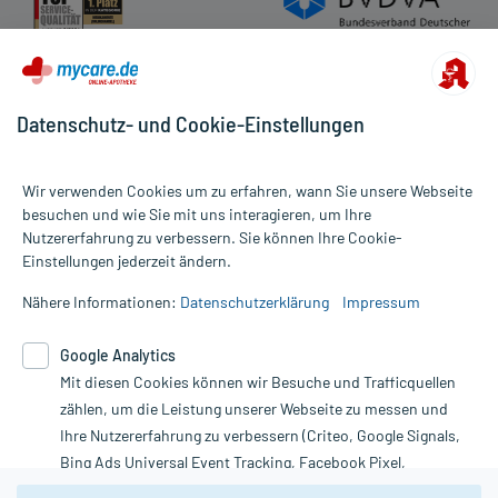
Datenschutz- und Cookie-Einstellungen
Wir verwenden Cookies um zu erfahren, wann Sie unsere Webseite
besuchen und wie Sie mit uns interagieren, um Ihre
Nutzererfahrung zu verbessern. Sie können Ihre Cookie-
Alle Preise gelten inkl. MwSt., ggf. zzgl. Versandkosten
Einstellungen jederzeit ändern.
Informationen auf dieser Website werden ausschließlich für
informative Zwecke zur Verfügung gestellt. Sie ersetzen keinesfalls
Nähere Informationen:
Datenschutzerklärung
Impressum
die Untersuchung und Behandlung durch einen Arzt. Bitte
beachten Sie, dass hierdurch weder Diagnosen gestellt noch
Google Analytics
Therapien eingeleitet werden können. | Diese Webseite benutzt
Mit diesen Cookies können wir Besuche und Trafficquellen
Google Analytics. Lesen Sie bitte dazu die wichtigen Hinweise in
unserer Datenschutzerklärung. Für den Widerruf einer Bestellung
zählen, um die Leistung unserer Webseite zu messen und
nutzen Sie das Formular:
Ihre Nutzererfahrung zu verbessern (Criteo, Google Signals,
Bing Ads Universal Event Tracking, Facebook Pixel,
Vertrag widerrufen
Youtube-Social Plugin).