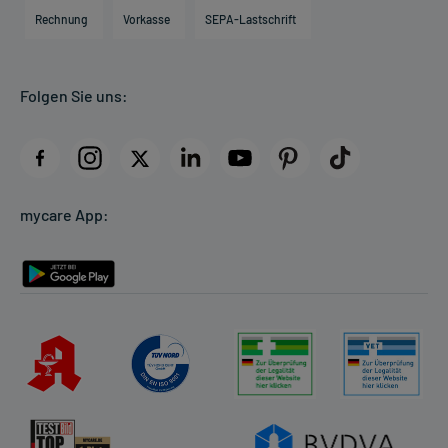
Engagement
Direktabrechnung PKV
Rechnung
Vorkasse
SEPA-Lastschrift
Partner
Apotheke vor Ort
Kundenbewertungen
Folgen Sie uns:
AGB
Impressum
Datenschutz
Cookie-Einstellungen
mycare App:
Rückgabe/Widerruf
Barrierefreiheitserklärung