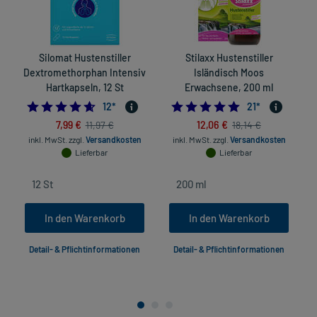
Silomat Hustenstiller
Stilaxx Hustenstiller
Dextromethorphan Intensiv
Isländisch Moos
Hartkapseln, 12 St
Erwachsene, 200 ml
4.583333333333333
5.0
12
*
21
*
7,99 €
12,06 €
11,97 €
18,14 €
inkl. MwSt.
zzgl.
Versandkosten
inkl. MwSt.
zzgl.
Versandkosten
Lieferbar
Lieferbar
In den Warenkorb
In den Warenkorb
Detail- & Pflichtinformationen
Detail- & Pflichtinformationen