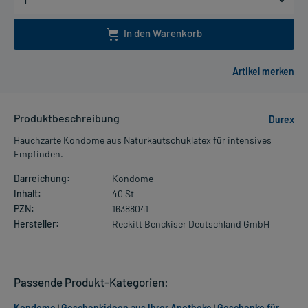
In den Warenkorb
Produktbeschreibung
Durex
Hauchzarte Kondome aus Naturkautschuklatex für intensives
Empfinden.
Darreichung:
Kondome
Inhalt:
40 St
PZN:
16388041
Hersteller:
Reckitt Benckiser Deutschland GmbH
Passende Produkt-Kategorien:
Kondome
|
Geschenkideen aus Ihrer Apotheke
|
Geschenke für