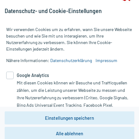
Datenschutz- und Cookie-Einstellungen
Wir verwenden Cookies um zu erfahren, wann Sie unsere Webseite
besuchen und wie Sie mit uns interagieren, um Ihre
Nutzererfahrung zu verbessern. Sie können Ihre Cookie-
Alle Preise gelten inkl. MwSt., ggf. zzgl. Versandkosten
Einstellungen jederzeit ändern.
Informationen auf dieser Website werden ausschließlich für
informative Zwecke zur Verfügung gestellt. Sie ersetzen keinesfalls
Nähere Informationen:
Datenschutzerklärung
Impressum
die Untersuchung und Behandlung durch einen Arzt. Bitte
beachten Sie, dass hierdurch weder Diagnosen gestellt noch
Google Analytics
Therapien eingeleitet werden können. | Diese Webseite benutzt
Mit diesen Cookies können wir Besuche und Trafficquellen
Google Analytics. Lesen Sie bitte dazu die wichtigen Hinweise in
unserer Datenschutzerklärung. Für den Widerruf einer Bestellung
zählen, um die Leistung unserer Webseite zu messen und
nutzen Sie das Formular:
Ihre Nutzererfahrung zu verbessern (Criteo, Google Signals,
Bing Ads Universal Event Tracking, Facebook Pixel,
Vertrag widerrufen
Youtube-Social Plugin).
Einstellungen speichern
Wir weisen darauf hin, dass die
Datenschutzbestimmungen von
Google Analytics
nicht
Alle ablehnen
*Hinweise zu unseren Aktionen und Bewertungen
zwingend den Europäischen Anforderungen gem. EU-