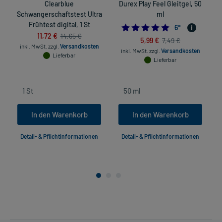
Clearblue
Durex Play Feel Gleitgel, 50
Schwangerschaftstest Ultra
ml
Frühtest digital, 1 St
4.8333333333333
6
*
11,72 €
14,65 €
5,99 €
7,49 €
inkl. MwSt.
zzgl.
Versandkosten
inkl. MwSt.
zzgl.
Versandkosten
Lieferbar
Lieferbar
In den Warenkorb
In den Warenkorb
Detail- & Pflichtinformationen
Detail- & Pflichtinformationen