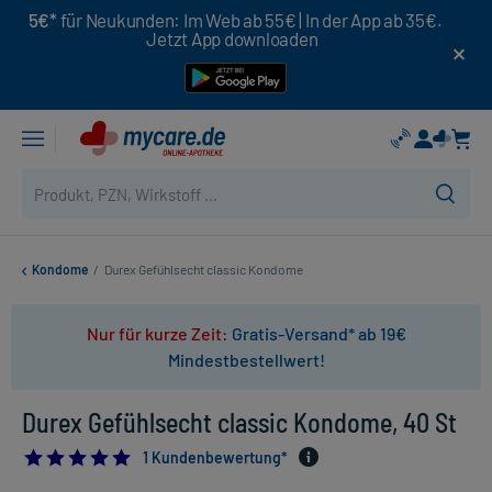
5€*
für Neukunden: Im Web ab 55€ | In der App ab 35€.
Jetzt App downloaden
Kondome
/
Durex Gefühlsecht classic Kondome
Nur für kurze Zeit:
Gratis-Versand* ab 19€
Mindestbestellwert!
Durex Gefühlsecht classic Kondome, 40 St
5.0
1 Kundenbewertung*