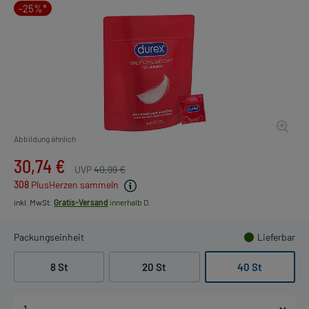
-25%*
Abbildung ähnlich
30,74 €
UVP
40,99 €
308
PlusHerzen sammeln
inkl. MwSt.
Gratis-Versand
innerhalb D.
Packungseinheit
Lieferbar
8 St
20 St
40 St