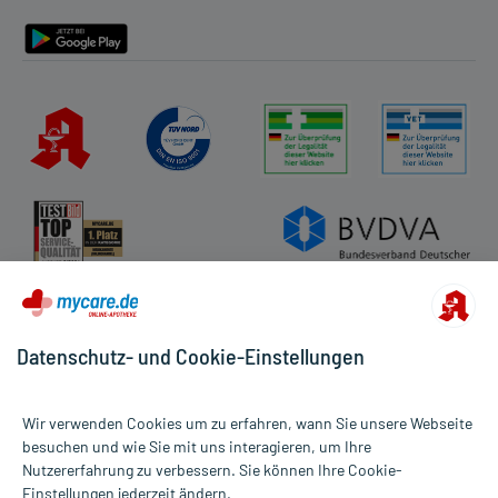
Barrierefreiheitserklärung
Aufbewahrung:
Handelsformen:
Anbieter: LOGES, Winsen/Luhe, www.loges.de
Bearbeitungsstand: 30.07.2019
Datenschutz- und Cookie-Einstellungen
Wir verwenden Cookies um zu erfahren, wann Sie unsere Webseite
besuchen und wie Sie mit uns interagieren, um Ihre
Nutzererfahrung zu verbessern. Sie können Ihre Cookie-
Alle Preise gelten inkl. MwSt., ggf. zzgl. Versandkosten
Einstellungen jederzeit ändern.
Informationen auf dieser Website werden ausschließlich für