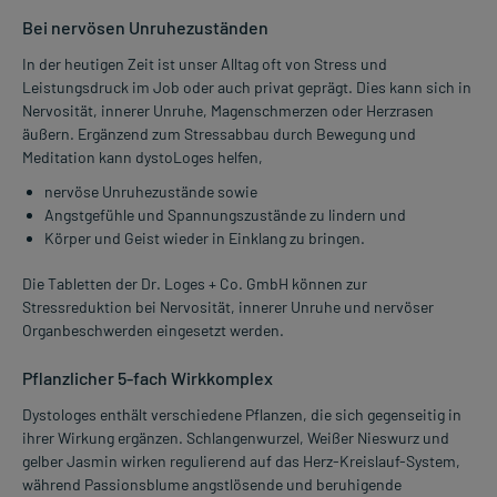
Bei nervösen Unruhezuständen
In der heutigen Zeit ist unser Alltag oft von Stress und
Leistungsdruck im Job oder auch privat geprägt. Dies kann sich in
Nervosität, innerer Unruhe, Magenschmerzen oder Herzrasen
äußern. Ergänzend zum Stressabbau durch Bewegung und
Meditation kann dystoLoges helfen,
nervöse Unruhezustände sowie
Angstgefühle und Spannungszustände zu lindern und
Körper und Geist wieder in Einklang zu bringen.
Die Tabletten der Dr. Loges + Co. GmbH können zur
Stressreduktion bei Nervosität, innerer Unruhe und nervöser
Organbeschwerden eingesetzt werden.
Pflanzlicher 5-fach Wirkkomplex
Dystologes enthält verschiedene Pflanzen, die sich gegenseitig in
ihrer Wirkung ergänzen. Schlangenwurzel, Weißer Nieswurz und
gelber Jasmin wirken regulierend auf das Herz-Kreislauf-System,
während Passionsblume angstlösende und beruhigende