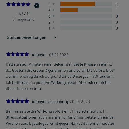
(homöopathisch)
4.666666666666667
5
2
4
1
4,7 / 5
3
0
Dosierung und Anwendungshinweise:
3 insgesamt
2
0
Schulkinder von 6-11 Jahren
1
0
1 Tablette
2-mal täglich
vor der Mahlzeit
Jugendliche ab 12 Jahren und Erwachsene
5.0
Anonym
05.01.2022
1 Tablette
Hatte sie auf Anraten einer Bekannten bestellt waren sehr fix
3-mal täglich
Mehr anzeigen
da. Gestern die ersten 3 genommen und es wirkte sofort. Dies
vor der Mahlzeit
war mir wichtig da ich aufgrund eines Umzuges im Stress bin.
Ich hoffe das die positive Wirkung bleibt. Aber ich empfehle
Die Gesamtdosis sollte nicht ohne Rücksprache mit einem Arzt
diese Tabletten total
oder Apotheker überschritten werden.
5.0
Art der Anwendung?
Anonym aus coburg
20.09.2023
Nehmen Sie das Arzneimittel ein, indem Sie es langsam im Mund
Bei mir setzte die Wirkung sofort ein. 1 Tablette täglich. In
zergehen lassen.
Stresssituationen auch mal mehr. Manchmal setzte ich einige
Wochen aus. Dystologes wirkt gegen Nervosität ohne müde zu
Dauer der Anwendung?