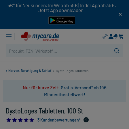
5€*
für Neukunden: Im Web ab 55€ | In der App ab 35€.
Jetzt App downloaden
Nerven, Beruhigung & Schlaf
/
DystoLoges Tabletten
Nur für kurze Zeit:
Gratis-Versand* ab 19€
Mindestbestellwert!
DystoLoges Tabletten, 100 St
4.666666666666667
3 Kundenbewertungen*