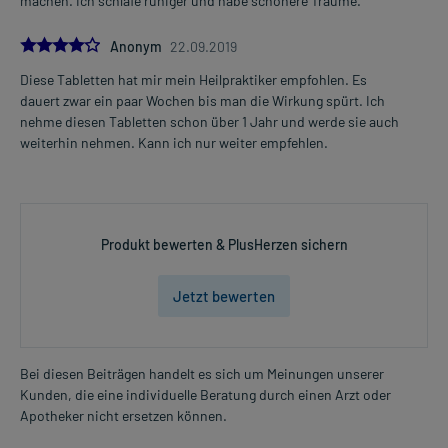
machen. Ich schlafe ruhiger und habe schönere Träume.
Ohne ärztlichen Rat sollten Sie das Arzneimittel nicht über einen
längeren Zeitraum einnehmen. Bei der Anwendung von
4.0
Anonym
22.09.2019
homöopathischen Arzneimitteln können sich vorhandene
Beschwerden vorübergehend verschlimmern
Diese Tabletten hat mir mein Heilpraktiker empfohlen. Es
(Erstverschlimmerung). In diesem Fall sollte das Arzneimittel
dauert zwar ein paar Wochen bis man die Wirkung spürt. Ich
abgesetzt und ein Arzt konsultiert werden.
nehme diesen Tabletten schon über 1 Jahr und werde sie auch
weiterhin nehmen. Kann ich nur weiter empfehlen.
Überdosierung?
Es sind keine Überdosierungserscheinungen bekannt. Im
Zweifelsfall wenden Sie sich an Ihren Arzt.
Generell gilt: Achten Sie vor allem bei Säuglingen, Kleinkindern und
Produkt bewerten & PlusHerzen sichern
älteren Menschen auf eine gewissenhafte Dosierung. Im
Zweifelsfalle fragen Sie Ihren Arzt oder Apotheker nach etwaigen
Jetzt bewerten
Auswirkungen oder Vorsichtsmaßnahmen.
Eine vom Arzt verordnete Dosierung kann von den Angaben der
Packungsbeilage abweichen. Da der Arzt sie individuell abstimmt,
Bei diesen Beiträgen handelt es sich um Meinungen unserer
sollten Sie das Arzneimittel daher nach seinen Anweisungen
Kunden, die eine individuelle Beratung durch einen Arzt oder
anwenden.
Apotheker nicht ersetzen können.