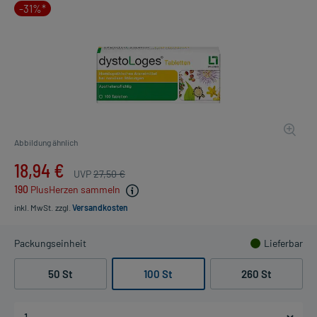
-31%*
Abbildung ähnlich
18,94 €
UVP
27,50 €
190
PlusHerzen sammeln
inkl. MwSt.
zzgl.
Versandkosten
Packungseinheit
Lieferbar
50 St
100 St
260 St