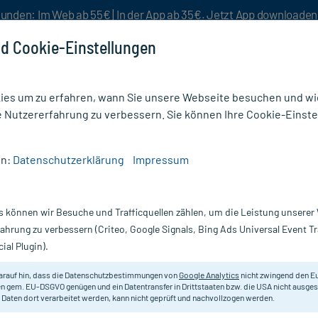
unden: Im Web ab 55€ | In der App ab 35€. Jetzt App downloade
d Cookie-Einstellungen
es um zu erfahren, wann Sie unsere Webseite besuchen und wie
e Nutzererfahrung zu verbessern. Sie können Ihre Cookie-Einste
nlösen
Rezeptur
Aktion %
en:
Datenschutzerklärung
Impressum
er Brisen Klömbjes Lakritz Bonbons
s können wir Besuche und Trafficquellen zählen, um die Leistung unsere
Nur für kurze Zeit:
Gratis-Versand* ab 19€ Mindestbestellwert!
fahrung zu verbessern (Criteo, Google Signals, Bing Ads Universal Event 
ial Plugin).
 Lakritz Bonbons,
Echt Sylter
arauf hin, dass die Datenschutzbestimmungen von
Google Analytics
nicht zwingend den E
n gem. EU-DSGVO genügen und ein Datentransfer in Drittstaaten bzw. die USA nicht ausg
 Daten dort verarbeitet werden, kann nicht geprüft und nachvollzogen werden.
Melierte bräunliche Hartkaramellen 