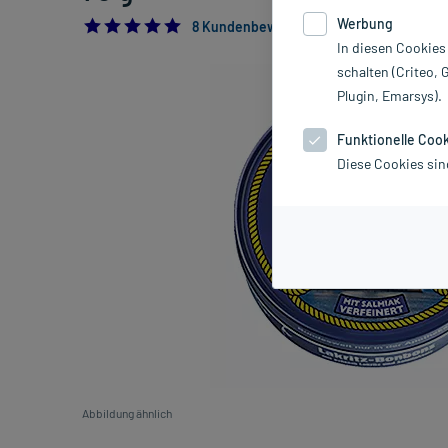
Werbung
5.0
8 Kundenbewertungen*
In diesen Cookies
schalten (Criteo, 
Plugin, Emarsys).
Funktionelle Coo
Diese Cookies sin
Abbildung ähnlich