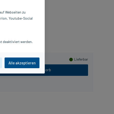
onbons
 g
 auf Webseiten zu
0253451
irion, Youtube-Social
anotact GmbH
meln
t deaktiviert werden.
Lieferbar
Alle akzeptieren
In den Warenkorb