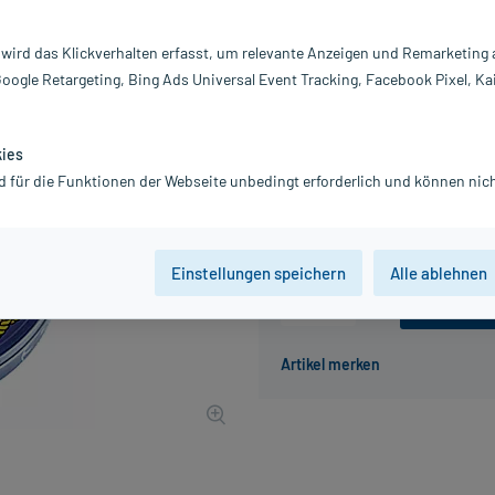
Darreichung:
B
Inhalt:
70
 wird das Klickverhalten erfasst, um relevante Anzeigen und Remarketing
PZN:
0
Google Retargeting, Bing Ads Universal Event Tracking, Facebook Pixel, Ka
Hersteller:
s
3,24 €
33
PlusHerzen sam
kies
inkl. MwSt.
zzgl.
Versandkosten
d für die Funktionen der Webseite unbedingt erforderlich und können nich
Grundpreis: 46,29 € / kg
Einstellungen speichern
Alle ablehnen