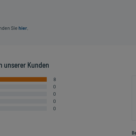
inden Sie
hier
.
n unserer Kunden
8
0
0
0
0
Be