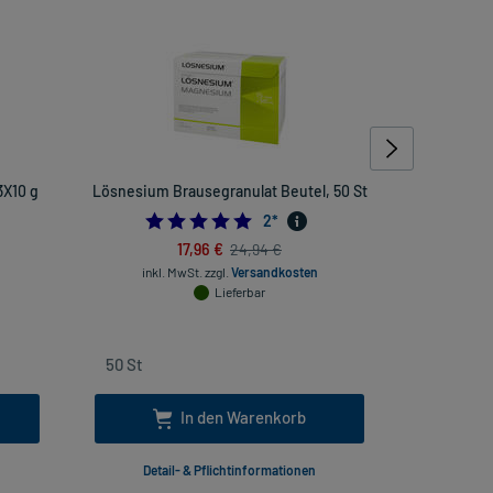
3X10 g
Lösnesium Brausegranulat Beutel, 50 St
Dolo-Dob
H
5.0
2
*
17,96 €
24,94 €
inkl. MwSt.
zzgl.
Versandkosten
Lieferbar
inkl
In den Warenkorb
Detail- & Pflichtinformationen
Deta