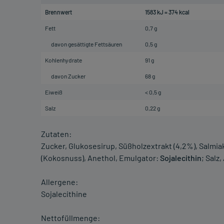
Brennwert
1583 kJ = 374 kcal
Fett
0,7 g
davon gesättigte Fettsäuren
0,5 g
Kohlenhydrate
91 g
davon Zucker
68 g
Eiweiß
< 0,5 g
Salz
0,22 g
Zutaten:
Zucker, Glukosesirup, Süßholzextrakt (4,2%), Salmiak
(Kokosnuss), Anethol, Emulgator:
Sojalecithin
; Salz
Allergene:
Sojalecithine
Nettofüllmenge: