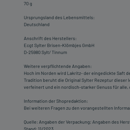
70 g
Ursprungsland des Lebensmittels:
Deutschland
Anschrift des Herstellers:
Ecgt Sylter Brisen-Klömbjes GmbH
D-25980 Sylt/ Tinnum
Weitere verpflichtende Angaben:
Hoch im Norden wird Lakritz- der eingedickte Saft d
Tradition beruht die Original Sylter Rezeptur dieser
verfeinert und ein nordisch-starker Genuss für alle
Information der Shopredaktion:
Bei weiteren Fragen zu den vorangestellten Informa
Quelle: Angaben der Verpackung; Angaben des Herst
Stand: 11/2023