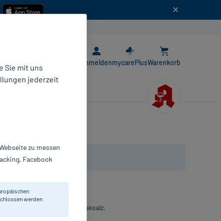
n
E-Rezept App
Anmelden
mycarePlus
Warenkorb
 Sie mit uns
llungen jederzeit
r Webseite zu messen
Tracking, Facebook
uropäischen
eschlossen werden
mit Lakritzextrakt und Salmiaksalz.