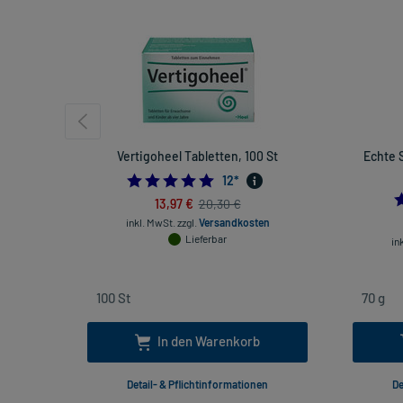
Vertigoheel Tabletten, 100 St
Echte 
4.75
12
*
13,97 €
20,30 €
inkl. MwSt.
zzgl.
Versandkosten
Lieferbar
in
In den Warenkorb
Detail- & Pflichtinformationen
De