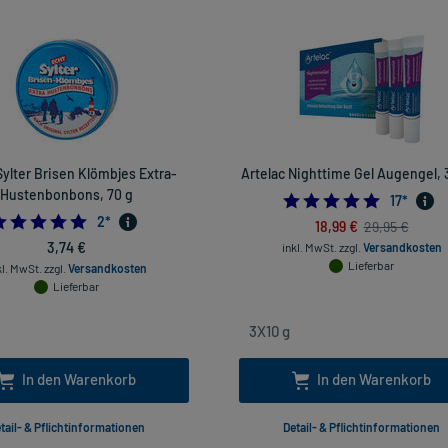
Sylter Brisen Klömbjes Extra-
Artelac Nighttime Gel Augengel, 
Hustenbonbons, 70 g
5.0
17
*
5.0
2
*
18,99 €
29,95 €
3,74 €
inkl. MwSt.
zzgl.
Versandkosten
Lieferbar
kl. MwSt.
zzgl.
Versandkosten
Lieferbar
In den Warenkorb
In den Warenkorb
tail- & Pflichtinformationen
Detail- & Pflichtinformationen