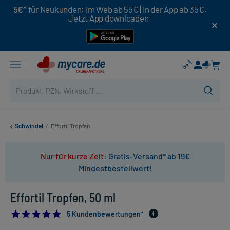
5€*
für Neukunden: Im Web ab 55€ | In der App ab 35€.
Jetzt App downloaden
Schwindel
/
Effortil Tropfen
Nur für kurze Zeit:
Gratis-Versand* ab 19€
Mindestbestellwert!
Effortil Tropfen, 50 ml
4.8
5 Kundenbewertungen*