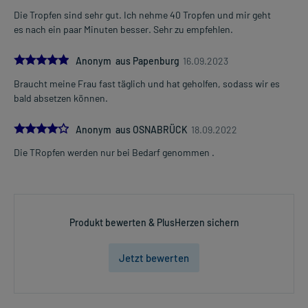
Art der Anwendung?
Die Tropfen sind sehr gut. Ich nehme 40 Tropfen und mir geht
Nehmen Sie das Arzneimittel ein.
es nach ein paar Minuten besser. Sehr zu empfehlen.
Dauer der Anwendung?
5.0
Anonym aus Papenburg
16.09.2023
Die Anwendungsdauer richtet sich nach Art der Beschwerde
und/oder Dauer der Erkrankung und wird deshalb nur von Ihrem
Braucht meine Frau fast täglich und hat geholfen, sodass wir es
Arzt bestimmt.
bald absetzen können.
Überdosierung?
4.0
Anonym aus OSNABRÜCK
18.09.2022
Bei einer Überdosierung kann es unter anderem zu
Die TRopfen werden nur bei Bedarf genommen .
Blutdruckanstieg, Schweißausbruch, Übelkeit und Erbrechen
kommen. Setzen Sie sich bei dem Verdacht auf eine Überdosierung
umgehend mit einem Arzt in Verbindung.
Einnahme vergessen?
Produkt bewerten & PlusHerzen sichern
Setzen Sie die Einnahme zum nächsten vorgeschriebenen
Zeitpunkt ganz normal (also nicht mit der doppelten Menge) fort.
Jetzt bewerten
Generell gilt: Achten Sie vor allem bei Säuglingen, Kleinkindern und
älteren Menschen auf eine gewissenhafte Dosierung. Im
Zweifelsfalle fragen Sie Ihren Arzt oder Apotheker nach etwaigen