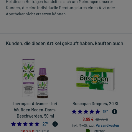
Bei diesen Beiträgen handelt es sich um Meinungen unserer
Auswirkungen oder Vorsichtsmaßnahmen.
Kunden, die eine individuelle Beratung durch einen Arzt oder
Apotheker nicht ersetzen können.
Eine vom Arzt verordnete Dosierung kann von den Angaben der
Packungsbeilage abweichen. Da der Arzt sie individuell abstimmt,
sollten Sie das Arzneimittel daher nach seinen Anweisungen
anwenden.
Kunden, die diesen Artikel gekauft haben, kauften auch:
Gegenanzeigen:
Was spricht gegen eine Anwendung?
Immer:
- Überempfindlichkeit gegen die Inhaltsstoffe
- Bluthochdruck
- Herzerkrankungen, wie:
- Koronare Herzkrankheit (Durchblutungsstörungen des
Herzmuskels)
Iberogast Advance - bei
Buscopan Dragees, 20 St
- Verengung einer Herzklappe
häufigen Magen-Darm-
4.9473684210526
19
*
- Herzmuskelerkrankung mit starker Verdickung und
Beschwerden, 50 ml
Einengung der Herzkammer (Hypertrophe Kardiomyopathie)
8,99 €
12,97 €
5.0
27
*
- Arteriosklerose (Arterienverkalkung)
inkl. MwSt.
zzgl.
Versandkosten
- Störungen beim Wasserlassen, wie bei:
18,29 €
Lieferbar
29,57 €