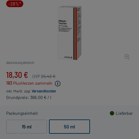
-28%*
Abbildung ähnlich
18,30 €
UVP
25,42 €
183
PlusHerzen sammeln
inkl. MwSt.
zzgl.
Versandkosten
Grundpreis: 366,00 € / l
Packungseinheit
Lieferbar
15 ml
50 ml