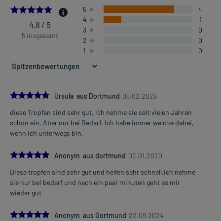
niedrigen Blutdrucks)
4.8
5
4
4
1
4,8 / 5
3
0
Dosierung und Anwendungshinweise:
5 insgesamt
2
0
Säuglinge und Kinder bis 2 Jahren
1
0
2-5 Tropfen
3-mal täglich
morgens, mittags und nachmittags, vor der Mahlzeit
Kinder von 2-6 Jahren
5.0
Ursula aus Dortmund
06.02.2026
5-10 Tropfen
diese Tropfen sind sehr gut, ich nehme sie seit vielen Jahren
3-mal täglich
Mehr anzeigen
schon ein. Aber nur bei Bedarf. Ich habe immer welche dabei,
morgens, mittags und nachmittags, vor der Mahlzeit
wenn ich unterwegs bin.
Kinder ab 6 Jahren und Erwachsene
5.0
10-20 Tropfen
Anonym aus dortmund
02.01.2020
3-mal täglich
Diese tropfen sind sehr gut und helfen sehr schnell.ich nehme
morgens, mittags und nachmittags, vor der Mahlzeit
sie nur bei bedarf und nach ein paar minuten geht es mir
wieder gut
Die Gesamtdosis sollte nicht ohne Rücksprache mit einem Arzt
oder Apotheker überschritten werden.
5.0
Anonym aus Dortmund
22.09.2024