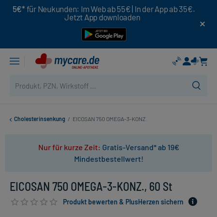
5€*
für Neukunden: Im Web ab 55€ | In der App ab 35€.
Jetzt App downloaden
Cholesterinsenkung
/
EICOSAN 750 OMEGA-3-KONZ.
Nur für kurze Zeit:
Gratis-Versand* ab 19€
Mindestbestellwert!
EICOSAN 750 OMEGA-3-KONZ., 60 St
Produkt bewerten & PlusHerzen sichern