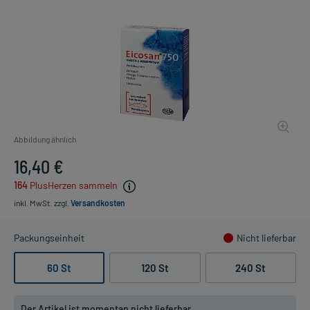
Abbildung ähnlich
16,40 €
164
PlusHerzen sammeln
inkl. MwSt.
zzgl.
Versandkosten
Packungseinheit
Nicht lieferbar
60 St
120 St
240 St
Der Artikel ist momentan nicht lieferbar.