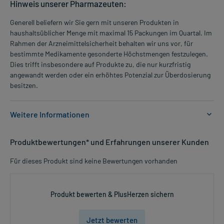
Hinweis unserer Pharmazeuten:
Generell beliefern wir Sie gern mit unseren Produkten in
haushaltsüblicher Menge mit maximal 15 Packungen im Quartal. Im
Rahmen der Arzneimittelsicherheit behalten wir uns vor, für
bestimmte Medikamente gesonderte Höchstmengen festzulegen.
Dies trifft insbesondere auf Produkte zu, die nur kurzfristig
angewandt werden oder ein erhöhtes Potenzial zur Überdosierung
besitzen.
Weitere Informationen
Anwendungsgebiete:
Produktbewertungen* und Erfahrungen unserer Kunden
- Erhöhte Fettkonzentration im Blut (vor allem Triglyceride)
Für dieses Produkt sind keine Bewertungen vorhanden
Dosierung und Anwendungshinweise:
Erwachsene
1-14 Kapseln
Produkt bewerten & PlusHerzen sichern
mehrmals täglich
vor der Mahlzeit
Jetzt bewerten