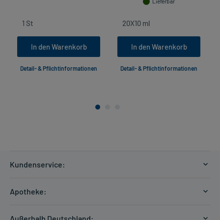
Lieferbar
In den Warenkorb
In den Warenkorb
Detail- & Pflichtinformationen
Detail- & Pflichtinformationen
Kundenservice:
Versandkosten
Apotheke:
Zahlungsarten
Ratgeber
Kontakt
Außerhalb Deutschland: