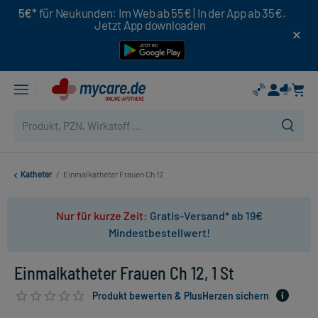
5€*
für Neukunden: Im Web ab 55€ | In der App ab 35€.
Jetzt App downloaden
Katheter
/
Einmalkatheter Frauen Ch 12
Nur für kurze Zeit:
Gratis-Versand* ab 19€
Mindestbestellwert!
Einmalkatheter Frauen Ch 12, 1 St
Produkt bewerten & PlusHerzen sichern