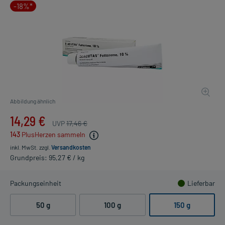
-18%*
Abbildung ähnlich
14,29 €
UVP
17,46 €
143
PlusHerzen sammeln
inkl. MwSt.
zzgl.
Versandkosten
Grundpreis: 95,27 € / kg
Packungseinheit
Lieferbar
50 g
100 g
150 g