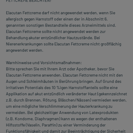
FETTCREME BEACHTEN?
Elacutan Fettcreme darf nicht angewendet werden, wenn Sie
allergisch gegen Harnstoff oder einen der in Abschnitt 6.
genannten sonstigen Bestandteile dieses Arzneimittels sind.
Elacutan Fettcreme sollte nicht angewendet werden zur
Behandlung akuter entzündlicher Hautzustände. Bei
Nierenerkrankungen sollte Elacutan Fettcreme nicht großflächig
angewendet werden.
Warnhinweise und Vorsichtsmaßnahmen:
Bitte sprechen Sie mit Ihrem Arzt oder Apotheker, bevor Sie
Elacutan Fettcreme anwenden. Elacutan Fettcreme nicht mit den
Augen und Schleimhäuten in Berührung bringen. Auf Grund des
irritativen Potentials des 10 %igen Harnstoffanteils sollte eine
Applikation auf akut entzündlich veränderter Haut (gekennzeichnet
z.B. durch Brennen, Rötung, Bläschen/Nässen) vermieden werden,
um eine mögliche Verschlimmerung der Hauterkrankung zu
vermeiden. Bei gleichzeitiger Anwendung von Latexprodukten
(z.B. Kondome, Diaphragmen) kann es wegen der enthaltenen
Hilfsstoffe (Vaselin, Paraffin) zu einer Verminderung der
Funktionsfähigkeit und damit zur Beeinträchtigung der Sicherheit