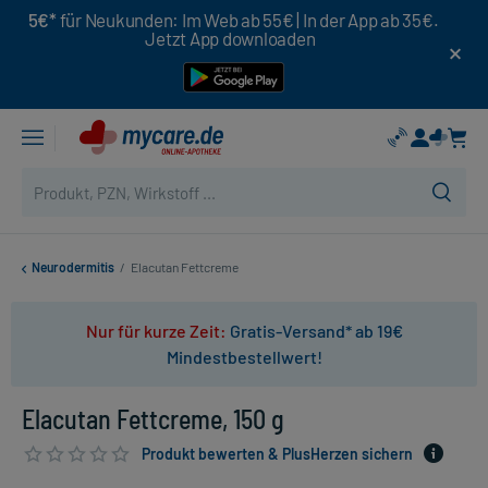
5€*
für Neukunden: Im Web ab 55€ | In der App ab 35€.
Jetzt App downloaden
Neurodermitis
/
Elacutan Fettcreme
Nur für kurze Zeit:
Gratis-Versand* ab 19€
Mindestbestellwert!
Elacutan Fettcreme, 150 g
Produkt bewerten & PlusHerzen sichern