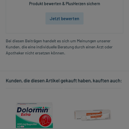
Produkt bewerten & PlusHerzen sichern
Dosierung und Anwendungshinweise:
Jetzt bewerten
Erwachsene
eine ausreichende Menge
2-mal täglich
verteilt über den Tag
Bei diesen Beiträgen handelt es sich um Meinungen unserer
Kunden, die eine individuelle Beratung durch einen Arzt oder
Mehr anzeigen
Die Gesamtdosis sollte nicht ohne Rücksprache mit einem Arzt
Apotheker nicht ersetzen können.
oder Apotheker überschritten werden.
Art der Anwendung?
Tragen Sie das Arzneimittel auf die betroffene(n) Hautstelle(n) auf.
Kunden, die diesen Artikel gekauft haben, kauften auch:
Massieren Sie das Arzneimittel danach leicht ein. Vermeiden Sie
den versehentlichen Kontakt mit Schleimhäuten und Augen.
Dauer der Anwendung?
Die Anwendungsdauer richtet sich nach der Art der Beschwerden
und/oder dem Verlauf der Erkrankung.
Überdosierung?