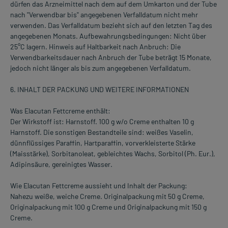
dürfen das Arzneimittel nach dem auf dem Umkarton und der Tube
nach "Verwendbar bis" angegebenen Verfalldatum nicht mehr
verwenden. Das Verfalldatum bezieht sich auf den letzten Tag des
angegebenen Monats. Aufbewahrungsbedingungen: Nicht über
25°C lagern. Hinweis auf Haltbarkeit nach Anbruch: Die
Verwendbarkeitsdauer nach Anbruch der Tube beträgt 15 Monate,
jedoch nicht länger als bis zum angegebenen Verfalldatum.
6. INHALT DER PACKUNG UND WEITERE INFORMATIONEN
Was Elacutan Fettcreme enthält:
Der Wirkstoff ist: Harnstoff. 100 g w/o Creme enthalten 10 g
Harnstoff. Die sonstigen Bestandteile sind: weißes Vaselin,
dünnflüssiges Paraffin, Hartparaffin, vorverkleisterte Stärke
(Maisstärke), Sorbitanoleat, gebleichtes Wachs, Sorbitol (Ph. Eur.),
Adipinsäure, gereinigtes Wasser.
Wie Elacutan Fettcreme aussieht und Inhalt der Packung:
Nahezu weiße, weiche Creme. Originalpackung mit 50 g Creme,
Originalpackung mit 100 g Creme und Originalpackung mit 150 g
Creme.