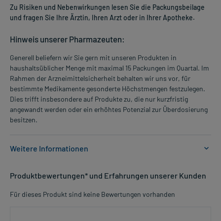
Zu Risiken und Nebenwirkungen lesen Sie die Packungsbeilage
und fragen Sie Ihre Ärztin, Ihren Arzt oder in Ihrer Apotheke.
Hinweis unserer Pharmazeuten:
Generell beliefern wir Sie gern mit unseren Produkten in
haushaltsüblicher Menge mit maximal 15 Packungen im Quartal. Im
Rahmen der Arzneimittelsicherheit behalten wir uns vor, für
bestimmte Medikamente gesonderte Höchstmengen festzulegen.
Dies trifft insbesondere auf Produkte zu, die nur kurzfristig
angewandt werden oder ein erhöhtes Potenzial zur Überdosierung
besitzen.
Weitere Informationen
Anwendungsgebiete:
Produktbewertungen* und Erfahrungen unserer Kunden
- Trockene Hautzustände
- Neurodermitis, unterstützende Behandlung
Für dieses Produkt sind keine Bewertungen vorhanden
- Altershaut
- Ichthyosis (Fischschuppenkrankheit), unterstützende
Behandlung