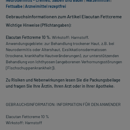
Neurodermitis - Cremes, Salben und Bäder
|
Warzenmittel
|
Fettsalbe
|
Arzneimittel rezeptfrei
Gebrauchsinformationen zum Artikel Elacutan Fettcreme
Wichtige Hinweise (Pflichtangaben):
Elacutan Fettcreme 10 %.
Wirkstoff: Harnstoff.
Anwendungsgebiete: zur Behandlung trockener Haut, z.B. bei
Neurodermitis oder Altershaut, Exsikkationsdermatosen
(trockene, krankhafte Hautveränderungen), zur unterstützenden
Behandlung von Ichthyosen (angeborenen Verhornungsstörungen
[Fischschuppenkrankheit]).
Zu Risiken und Nebenwirkungen lesen Sie die Packungsbeilage
und fragen Sie Ihre Ärztin, Ihren Arzt oder in Ihrer Apotheke.
GEBRAUCHSINFORMATION: INFORMATION FÜR DEN ANWENDER
Elacutan Fettcreme 10 %
Wirkstoff: Harnstoff