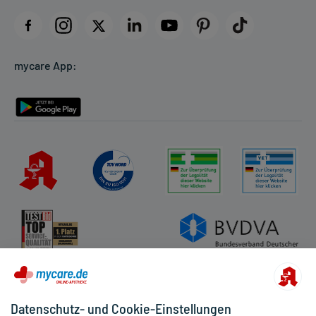
Impressum
Datenschutz
Cookie-Einstellungen
mycare App:
Rückgabe/Widerruf
Barrierefreiheitserklärung
Datenschutz- und Cookie-Einstellungen