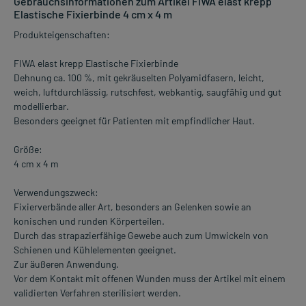
Gebrauchsinformationen zum Artikel FIWA elast krepp
Elastische Fixierbinde 4 cm x 4 m
Produkteigenschaften:
FIWA elast krepp Elastische Fixierbinde
Dehnung ca. 100 %, mit gekräuselten Polyamidfasern, leicht,
weich, luftdurchlässig, rutschfest, webkantig, saugfähig und gut
modellierbar.
Besonders geeignet für Patienten mit empfindlicher Haut.
Größe:
4 cm x 4 m
Verwendungszweck:
Fixierverbände aller Art, besonders an Gelenken sowie an
konischen und runden Körperteilen.
Durch das strapazierfähige Gewebe auch zum Umwickeln von
Schienen und Kühlelementen geeignet.
Zur äußeren Anwendung.
Vor dem Kontakt mit offenen Wunden muss der Artikel mit einem
validierten Verfahren sterilisiert werden.