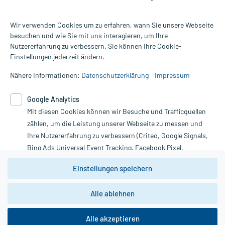
Wir verwenden Cookies um zu erfahren, wann Sie unsere Webseite
besuchen und wie Sie mit uns interagieren, um Ihre
Nutzererfahrung zu verbessern. Sie können Ihre Cookie-
Alle Preise gelten inkl. MwSt., ggf. zzgl. Versandkosten
Einstellungen jederzeit ändern.
Informationen auf dieser Website werden ausschließlich für
informative Zwecke zur Verfügung gestellt. Sie ersetzen keinesfalls
Nähere Informationen:
Datenschutzerklärung
Impressum
die Untersuchung und Behandlung durch einen Arzt. Bitte
beachten Sie, dass hierdurch weder Diagnosen gestellt noch
Google Analytics
Therapien eingeleitet werden können. | Diese Webseite benutzt
Mit diesen Cookies können wir Besuche und Trafficquellen
Google Analytics. Lesen Sie bitte dazu die wichtigen Hinweise in
unserer Datenschutzerklärung. Für den Widerruf einer Bestellung
zählen, um die Leistung unserer Webseite zu messen und
nutzen Sie das Formular:
Ihre Nutzererfahrung zu verbessern (Criteo, Google Signals,
Bing Ads Universal Event Tracking, Facebook Pixel,
Vertrag widerrufen
Youtube-Social Plugin).
Einstellungen speichern
Wir weisen darauf hin, dass die
Datenschutzbestimmungen von
Google Analytics
nicht
Alle ablehnen
*Hinweise zu unseren Aktionen und Bewertungen
zwingend den Europäischen Anforderungen gem. EU-
DSGVO genügen und ein Datentransfer in Drittstaaten bzw.
die USA nicht ausgeschlossen werden kann. Wie die
Alle akzeptieren
Daten dort verarbeitet werden, kann nicht geprüft und