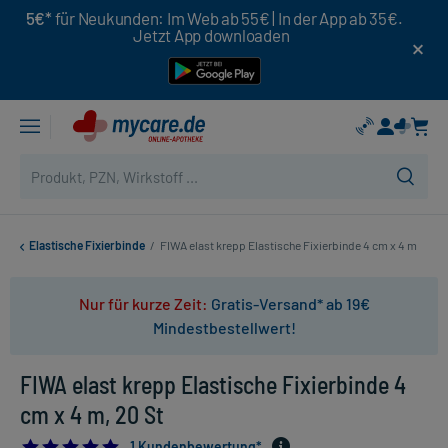
5€*
für Neukunden: Im Web ab 55€ | In der App ab 35€.
Jetzt App downloaden
Elastische Fixierbinde
/
FIWA elast krepp Elastische Fixierbinde 4 cm x 4 m
Nur für kurze Zeit:
Gratis-Versand* ab 19€
Mindestbestellwert!
FIWA elast krepp Elastische Fixierbinde 4
cm x 4 m, 20 St
5.0
1 Kundenbewertung*