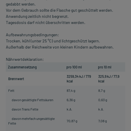
gedabbt werden.
Vor dem Gebrauch sollte die Flasche gut geschüttelt werden.
Anwendung zeitlich nicht begrenzt.
Tagesdosis darf nicht überschritten werden.
Aufbewahrungsbedingungen:
Trocken, kühl (unter 25 °C) und lichtgeschützt lagern.
Außerhalb der Reichweite von kleinen Kindern aufbewahren.
Nährwertdeklaration:
Zusammensetzung
pro 100 ml
pro 10 ml
3259,34 kJ / 779
325,9 kJ / 77,9
Brennwert
kcal
kcal
Fett
87,4 g
8,7 g
davon gesättigte Fettsäuren
6,36 g
0,63 g
davon Trans Fette
k.A.
k.A.
davon mehrfach ungesättigte
70,87 g
7,08 g
Fette