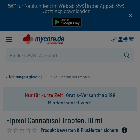
5€*
für Neukunden: Im Web ab 55€ | In der App ab 35€.
Jetzt App downloaden
Nahrungsergänzung
/
Elpixol Cannabisöl Tropfen
Nur für kurze Zeit:
Gratis-Versand* ab 19€
Mindestbestellwert!
Elpixol Cannabisöl Tropfen, 10 ml
Produkt bewerten & PlusHerzen sichern