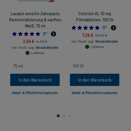
Lacalut sensitiv Zahnpasta
Cetirizin AL 10 mg
Remineralisierung & sanftes
Filmtabletten, 100 St
Weiß, 75 ml
4.909090909090
11
*
5.0
2
*
7,28 €
13,93 €
3,59 €
4,49 €
inkl. MwSt.
zzgl.
Versandkosten
Lieferbar
inkl. MwSt.
zzgl.
Versandkosten
Lieferbar
In den Warenkorb
In den Warenkorb
Detail- & Pflichtinformationen
Detail- & Pflichtinformationen