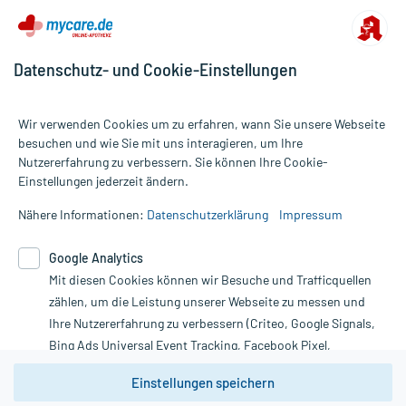
Datenschutz- und Cookie-Einstellungen
Wir verwenden Cookies um zu erfahren, wann Sie unsere Webseite
besuchen und wie Sie mit uns interagieren, um Ihre
Nutzererfahrung zu verbessern. Sie können Ihre Cookie-
Alle Preise gelten inkl. MwSt., ggf. zzgl. Versandkosten
Einstellungen jederzeit ändern.
Informationen auf dieser Website werden ausschließlich für
informative Zwecke zur Verfügung gestellt. Sie ersetzen keinesfalls
Nähere Informationen:
Datenschutzerklärung
Impressum
die Untersuchung und Behandlung durch einen Arzt. Bitte
beachten Sie, dass hierdurch weder Diagnosen gestellt noch
Google Analytics
Therapien eingeleitet werden können. | Diese Webseite benutzt
Mit diesen Cookies können wir Besuche und Trafficquellen
Google Analytics. Lesen Sie bitte dazu die wichtigen Hinweise in
unserer Datenschutzerklärung. Für den Widerruf einer Bestellung
zählen, um die Leistung unserer Webseite zu messen und
nutzen Sie das Formular:
Ihre Nutzererfahrung zu verbessern (Criteo, Google Signals,
Bing Ads Universal Event Tracking, Facebook Pixel,
Vertrag widerrufen
Youtube-Social Plugin).
Einstellungen speichern
Wir weisen darauf hin, dass die