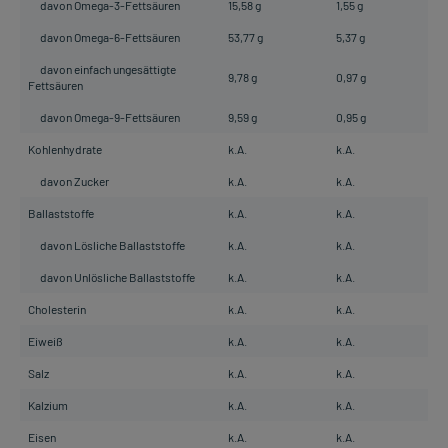
davon Omega-3-Fettsäuren
15,58 g
1,55 g
davon Omega-6-Fettsäuren
53,77 g
5,37 g
davon einfach ungesättigte
9,78 g
0,97 g
Fettsäuren
davon Omega-9-Fettsäuren
9,59 g
0,95 g
Kohlenhydrate
k.A.
k.A.
davon Zucker
k.A.
k.A.
Ballaststoffe
k.A.
k.A.
davon Lösliche Ballaststoffe
k.A.
k.A.
davon Unlösliche Ballaststoffe
k.A.
k.A.
Cholesterin
k.A.
k.A.
Eiweiß
k.A.
k.A.
Salz
k.A.
k.A.
Kalzium
k.A.
k.A.
Eisen
k.A.
k.A.