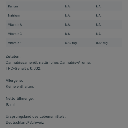
Kalium
k.A.
k.A.
Natrium
k.A.
k.A.
Vitamin A
k.A.
k.A.
Vitamin C
k.A.
k.A.
Vitamin E
6,84 mg
0,68 mg
Zutaten:
Cannabissamenöl, natürliches Cannabis-Aroma.
THC-Gehalt ≤ 0,002.
Allergene:
Keine enthalten.
Nettofüllmenge:
10 ml
Ursprungsland des Lebensmittels:
Deutschland/Schweiz