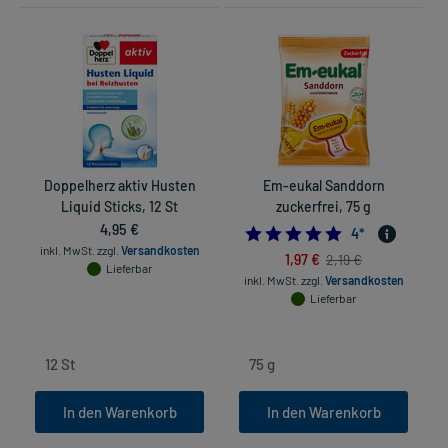
Doppelherz aktiv Husten
Em-eukal Sanddorn
Liquid Sticks, 12 St
zuckerfrei, 75 g
4,95 €
5.0
4
*
inkl. MwSt.
zzgl.
Versandkosten
1,97 €
2,19 €
Lieferbar
inkl. MwSt.
zzgl.
Versandkosten
in
Lieferbar
In den Warenkorb
In den Warenkorb