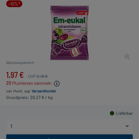
-10%*
Abbildung ähnlich
1,97 €
UVP
2,19 €
20
PlusHerzen sammeln
inkl. MwSt.
zzgl.
Versandkosten
Grundpreis: 26,27 € / kg
Lieferbar