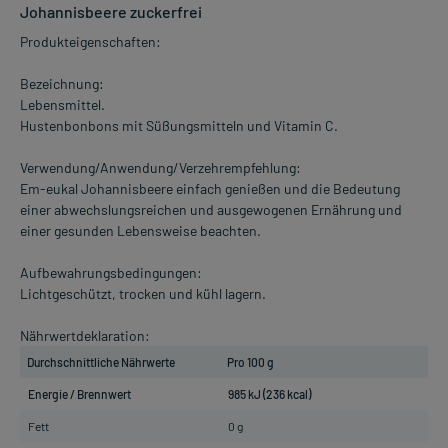
Johannisbeere zuckerfrei
Produkteigenschaften:
Bezeichnung:
Lebensmittel.
Hustenbonbons mit Süßungsmitteln und Vitamin C.
Verwendung/Anwendung/Verzehrempfehlung:
Em-eukal Johannisbeere einfach genießen und die Bedeutung
einer abwechslungsreichen und ausgewogenen Ernährung und
einer gesunden Lebensweise beachten.
Aufbewahrungsbedingungen:
Lichtgeschützt, trocken und kühl lagern.
Nährwertdeklaration:
Durchschnittliche Nährwerte
Pro 100 g
Energie / Brennwert
985 kJ (236 kcal)
Fett
0 g