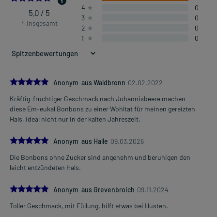
4
0
5,0 / 5
3
0
4 insgesamt
2
0
1
0
5.0
Anonym aus Waldbronn
02.02.2022
Kräftig-fruchtiger Geschmack nach Johannisbeere machen
diese Em-eukal Bonbons zu einer Wohltat für meinen gereizten
Hals, ideal nicht nur in der kalten Jahreszeit.
5.0
Anonym aus Halle
09.03.2026
Die Bonbons ohne Zucker sind angenehm und beruhigen den
leicht entzündeten Hals.
5.0
Anonym aus Grevenbroich
09.11.2024
Toller Geschmack, mit Füllung, hilft etwas bei Husten.