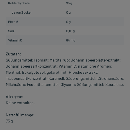
Kohlenhydrate
95 g
davon Zucker
0 g
Eiweiß
0 g
Salz
0,01 g
Vitamin C
84 mg
Zutaten:
Süßungsmittel: Isomalt; Maltitsirup; Johannisbeerblätterextrakt;
Johannisbeersaftkonzentrat; Vitamin C; natürliche Aromen;
Menthol; Eukalyptusöl; gefärbt mit: Hibiskusextrakt;
Traubensaftkonzentrat; Karamell; Säuerungsmittel: Citronensäure;
Milchsäure; Feuchthaltemittel: Glycerin; Süßungsmittel: Sucralose.
Allergene:
Keine enthalten.
Nettofüllmenge:
75 g