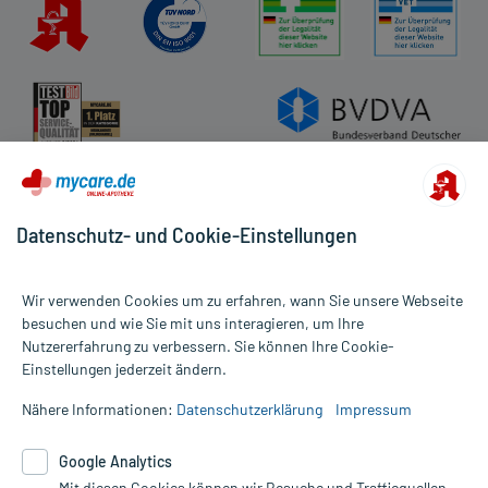
Datenschutz- und Cookie-Einstellungen
Wir verwenden Cookies um zu erfahren, wann Sie unsere Webseite
besuchen und wie Sie mit uns interagieren, um Ihre
Nutzererfahrung zu verbessern. Sie können Ihre Cookie-
Alle Preise gelten inkl. MwSt., ggf. zzgl. Versandkosten
Einstellungen jederzeit ändern.
Informationen auf dieser Website werden ausschließlich für
informative Zwecke zur Verfügung gestellt. Sie ersetzen keinesfalls
Nähere Informationen:
Datenschutzerklärung
Impressum
die Untersuchung und Behandlung durch einen Arzt. Bitte
beachten Sie, dass hierdurch weder Diagnosen gestellt noch
Google Analytics
Therapien eingeleitet werden können. | Diese Webseite benutzt
Mit diesen Cookies können wir Besuche und Trafficquellen
Google Analytics. Lesen Sie bitte dazu die wichtigen Hinweise in