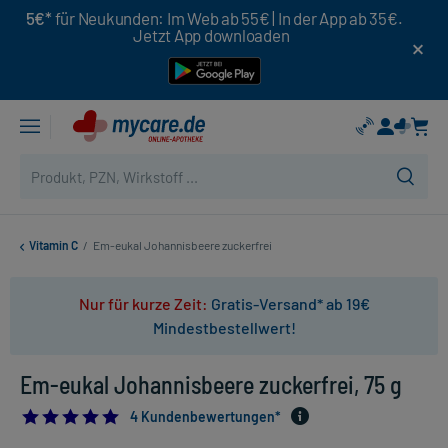
5€*
für Neukunden: Im Web ab 55€ | In der App ab 35€.
Jetzt App downloaden
Vitamin C
/
Em-eukal Johannisbeere zuckerfrei
Nur für kurze Zeit:
Gratis-Versand* ab 19€
Mindestbestellwert!
Em-eukal Johannisbeere zuckerfrei, 75 g
5.0
4 Kundenbewertungen*