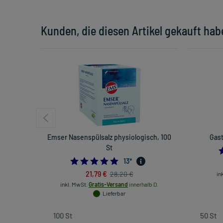
Kunden, die diesen Artikel gekauft hab
Emser Nasenspülsalz physiologisch, 100
Gast
St
5.0
13
*
21,79 €
28,20 €
in
inkl. MwSt.
Gratis-Versand
innerhalb D.
Lieferbar