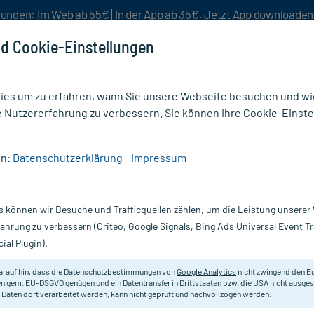
unden: Im Web ab 55€ | In der App ab 35€. Jetzt App downloade
d Cookie-Einstellungen
es um zu erfahren, wann Sie unsere Webseite besuchen und wie
e Nutzererfahrung zu verbessern. Sie können Ihre Cookie-Einste
nlösen
Rezeptur
Aktion %
en:
Datenschutzerklärung
Impressum
iserkeit
/
Emser Pastillen zuckerfreie Halstabletten mit Salbei
s können wir Besuche und Trafficquellen zählen, um die Leistung unsere
Nur für kurze Zeit:
Gratis-Versand* ab 19€ Mindestbestellwert!
fahrung zu verbessern (Criteo, Google Signals, Bing Ads Universal Event 
ial Plugin).
alstabletten mit
Emser
arauf hin, dass die Datenschutzbestimmungen von
Google Analytics
nicht zwingend den E
n gem. EU-DSGVO genügen und ein Datentransfer in Drittstaaten bzw. die USA nicht ausg
 Daten dort verarbeitet werden, kann nicht geprüft und nachvollzogen werden.
Zur Anwendung bei Halsschmerzen