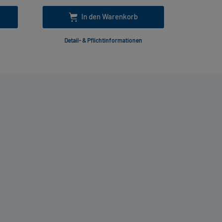
In den Warenkorb
Detail- & Pflichtinformationen
Deta