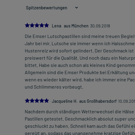
5.0
Lena aus München
30.09.2018
Die Emser Lutschpastillen sind meine treuen Beglei
Jahr bei mir. Lutsche sie immer wenn ich Halsschm
Hustenreiz wird sofort gelindert. Der Geschmack ist
preiswert für die Qualität. Und noch dazu ein Natur
bittet. Habe sie auch schon als kleines Kind genomme
Allgemein sind die Emser Produkte bei Erkältung u
wenn es wieder kälter wird, habe ich immer eine Pac
und Schlimmeres vorbeugt.
5.0
Jacqueline H. aus Großhabersdorf
10.09.20
Nachdem durch ständigen Wetterwechsel die Hälse s
Pastillen getestet. Geschmacklich absolut super un
geschluckt zu haben. Schnell kam auch das Gefühl ei
gereizt an, sodass das unangenehme kratzige Gefü