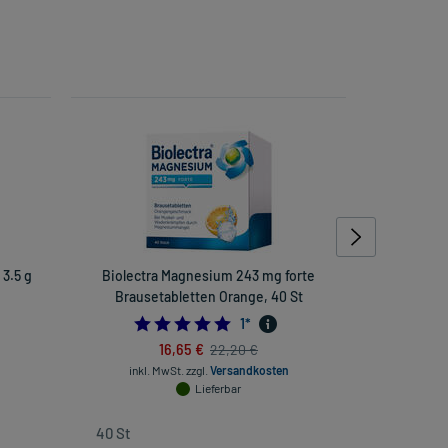
3.5 g
Biolectra Magnesium 243 mg forte
Lefax in
Brausetabletten Orange, 40 St
5.0
1
*
16,65 €
22,20 €
inkl
inkl. MwSt.
zzgl.
Versandkosten
Lieferbar