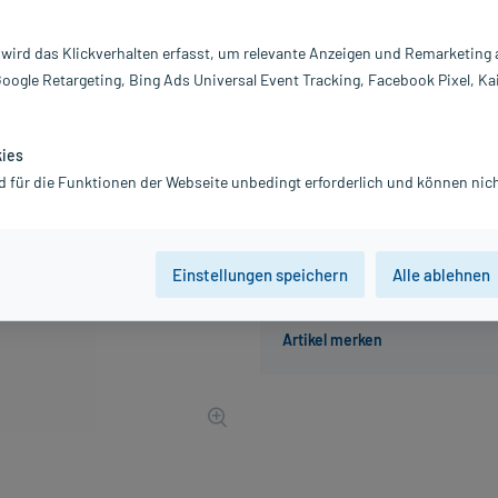
Darreichung:
Pa
Inhalt:
30
 wird das Klickverhalten erfasst, um relevante Anzeigen und Remarketing
PZN:
11
Google Retargeting, Bing Ads Universal Event Tracking, Facebook Pixel, Ka
Hersteller:
U
5,20 €
UVP
6,50 €
52
Plus
kies
inkl. MwSt.
zzgl.
Versandkosten
d für die Funktionen der Webseite unbedingt erforderlich und können nich
Einstellungen speichern
Alle ablehnen