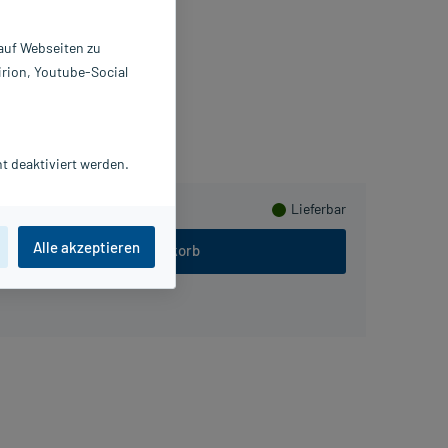
stillen
 St
 auf Webseiten zu
675221
irion, Youtube-Social
riach Germany GmbH
Herzen sammeln
t deaktiviert werden.
Lieferbar
Alle akzeptieren
In den Warenkorb