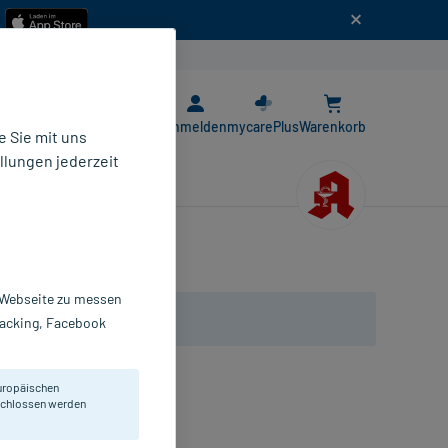
n
E-Rezept App
Anmelden
mycarePlus
Warenkorb
 Sie mit uns
llungen jederzeit
r Webseite zu messen
Tracking, Facebook
uropäischen
eschlossen werden
 und Hustenreiz.