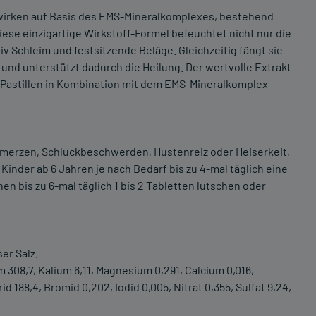
i wirken auf Basis des EMS-Mineralkomplexes, bestehend
ese einzigartige Wirkstoff-Formel befeuchtet nicht nur die
v Schleim und festsitzende Beläge. Gleichzeitig fängt sie
und unterstützt dadurch die Heilung. Der wertvolle Extrakt
Pastillen in Kombination mit dem EMS-Mineralkomplex
hmerzen, Schluckbeschwerden, Hustenreiz oder Heiserkeit,
nder ab 6 Jahren je nach Bedarf bis zu 4-mal täglich eine
n bis zu 6-mal täglich 1 bis 2 Tabletten lutschen oder
er Salz.
m 308,7, Kalium 6,11, Magnesium 0,291, Calcium 0,016,
orid 188,4, Bromid 0,202, Iodid 0,005, Nitrat 0,355, Sulfat 9,24,