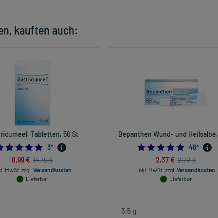
en, kauften auch:
ricumeel, Tabletten, 50 St
Bepanthen Wund- und Heilsalbe, 
5.0
5.0
3
*
46
*
8,99 €
2,37 €
14,15 €
2,77 €
kl. MwSt.
zzgl.
Versandkosten
inkl. MwSt.
zzgl.
Versandkosten
Lieferbar
Lieferbar