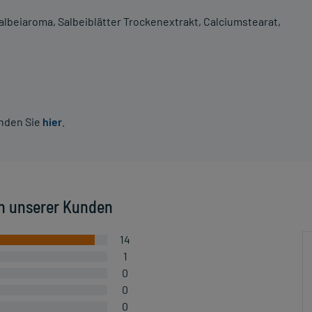
 Salbeiaroma, Salbeiblätter Trockenextrakt, Calciumstearat,
inden Sie
hier
.
n unserer Kunden
14
1
0
0
0