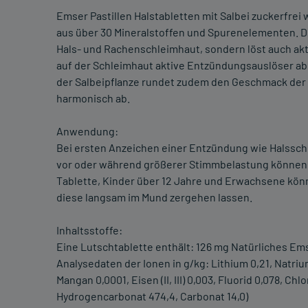
Emser Pastillen Halstabletten mit Salbei zuckerfre
aus über 30 Mineralstoffen und Spurenelementen. Di
Hals- und Rachenschleimhaut, sondern löst auch akti
auf der Schleimhaut aktive Entzündungsauslöser ab 
der Salbeipflanze rundet zudem den Geschmack der 
harmonisch ab.
Anwendung:
Bei ersten Anzeichen einer Entzündung wie Halssc
vor oder während größerer Stimmbelastung können Ki
Tablette, Kinder über 12 Jahre und Erwachsene könne
diese langsam im Mund zergehen lassen.
Inhaltsstoffe:
Eine Lutschtablette enthält: 126 mg Natürliches Ems
Analysedaten der Ionen in g/kg: Lithium 0,21, Natriu
Mangan 0,0001, Eisen (II, III) 0,003, Fluorid 0,078, Chl
Hydrogencarbonat 474,4, Carbonat 14,0)