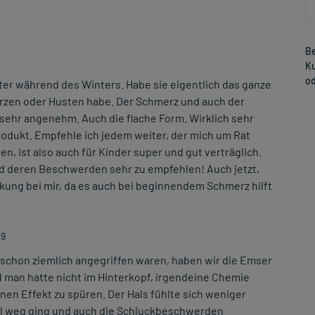
Be
Ku
od
ter während des Winters. Habe sie eigentlich das ganze
erzen oder Husten habe. Der Schmerz und auch der
 sehr angenehm. Auch die flache Form. Wirklich sehr
produkt. Empfehle ich jedem weiter, der mich um Rat
n, ist also auch für Kinder super und gut verträglich.
nd deren Beschwerden sehr zu empfehlen! Auch jetzt,
kung bei mir, da es auch bei beginnendem Schmerz hilft
19
chon ziemlich angegriffen waren, haben wir die Emser
d man hatte nicht im Hinterkopf, irgendeine Chemie
nen Effekt zu spüren. Der Hals fühlte sich weniger
hl weg ging und auch die Schluckbeschwerden