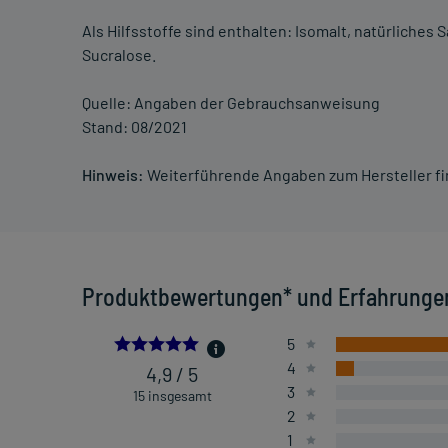
Als Hilfsstoffe sind enthalten: Isomalt, natürliches
Sucralose.
Quelle: Angaben der Gebrauchsanweisung
Stand: 08/2021
Hinweis:
Weiterführende Angaben zum Hersteller f
Produktbewertungen* und Erfahrunge
4.933333333333334
5
4
4,9 / 5
3
15 insgesamt
2
1