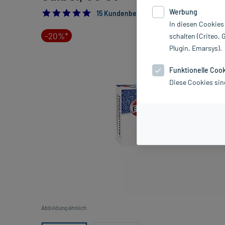
Werbung
4.933333333333334
15 Kundenbewertungen*
In diesen Cookies
-20%*
schalten (Criteo, 
Plugin, Emarsys).
Funktionelle Coo
Diese Cookies sin
Abbildung ähnlich