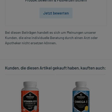
Produkt bewerten & PlusHerzen sichern
zubereiteten Lösung die Nase. Benutzen Sie ein entsprechendes
Gefäß. Achten Sie unbedingt auf die vollständige Lösung des
Jetzt bewerten
Salzes. Für die Herstellung der Nasenspüllösung nutzen Sie
frisches Wasser von Trinkwasserqualität und erwärmen Sie dieses
nicht über 50 Grad Celsius. Bewahren Sie keine Reste der
Spüllösung auf. Die Anwendung sollte nur erfolgen, wenn der
Bei diesen Beiträgen handelt es sich um Meinungen unserer
sichere Umgang mit dem Arzneimittel gewährt ist. Lassen Sie sich
Kunden, die eine individuelle Beratung durch einen Arzt oder
zu der Anwendung von Ihrem Arzt oder Apotheker beraten.
Apotheker nicht ersetzen können.
Dauer der Anwendung?
Prinzipiell ist die Dauer der Anwendung zeitlich nicht begrenzt, das
Arzneimittel kann daher längerfristig angewendet werden.
Kunden, die diesen Artikel gekauft haben, kauften auch:
Überdosierung?
Es sind keine Überdosierungserscheinungen bekannt. Im
Zweifelsfall wenden Sie sich an Ihren Arzt.
Generell gilt: Achten Sie vor allem bei Säuglingen, Kleinkindern und
älteren Menschen auf eine gewissenhafte Dosierung. Im
Zweifelsfalle fragen Sie Ihren Arzt oder Apotheker nach etwaigen
Auswirkungen oder Vorsichtsmaßnahmen.