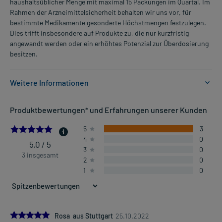
haushaltsüblicher Menge mit maximal 15 Packungen im Quartal. Im
Rahmen der Arzneimittelsicherheit behalten wir uns vor, für
bestimmte Medikamente gesonderte Höchstmengen festzulegen.
Dies trifft insbesondere auf Produkte zu, die nur kurzfristig
angewandt werden oder ein erhöhtes Potenzial zur Überdosierung
besitzen.
Weitere Informationen
Anwendungsgebiete:
Produktbewertungen* und Erfahrungen unserer Kunden
- Infektionen der Atemwege, vor allem im oberen Bereich der
Atemwege, unterstützende Behandlung
5.0
5
3
- Infektionen der oberen Atemwege, unterstützende Behandlung
4
0
- Nasennebenhöhlenentzündung (Sinusitis), unterstützende
5,0 / 5
3
0
Behandlung
3 insgesamt
2
0
- Beschleunigung des Heilungsprozesses nach
1
0
Nebenhöhlenoperationen, unterstützende Behandlung
Dosierung und Anwendungshinweise:
Alle Altersgruppen
5.0
Rosa aus Stuttgart
25.10.2022