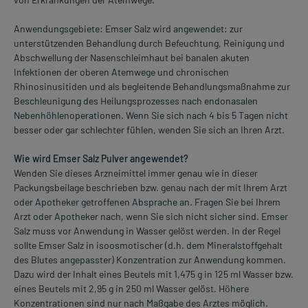
Anwendungsgebiete: Emser Salz wird angewendet: zur
unterstützenden Behandlung durch Befeuchtung, Reinigung und
Abschwellung der Nasenschleimhaut bei banalen akuten
Infektionen der oberen Atemwege und chronischen
Rhinosinusitiden und als begleitende Behandlungsmaßnahme zur
Beschleunigung des Heilungsprozesses nach endonasalen
Nebenhöhlenoperationen. Wenn Sie sich nach 4 bis 5 Tagen nicht
besser oder gar schlechter fühlen, wenden Sie sich an Ihren Arzt.
Wie wird Emser Salz Pulver angewendet?
Wenden Sie dieses Arzneimittel immer genau wie in dieser
Packungsbeilage beschrieben bzw. genau nach der mit Ihrem Arzt
oder Apotheker getroffenen Absprache an. Fragen Sie bei Ihrem
Arzt oder Apotheker nach, wenn Sie sich nicht sicher sind. Emser
Salz muss vor Anwendung in Wasser gelöst werden. In der Regel
sollte Emser Salz in isoosmotischer (d.h. dem Mineralstoffgehalt
des Blutes angepasster) Konzentration zur Anwendung kommen.
Dazu wird der Inhalt eines Beutels mit 1,475 g in 125 ml Wasser bzw.
eines Beutels mit 2,95 g in 250 ml Wasser gelöst. Höhere
Konzentrationen sind nur nach Maßgabe des Arztes möglich.