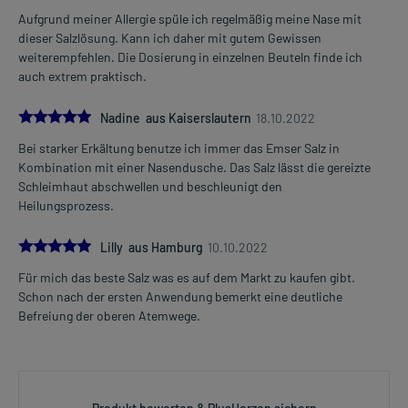
1 Beutel
Aufgrund meiner Allergie spüle ich regelmäßig meine Nase mit
3-4 mal täglich
Mehr anzeigen
dieser Salzlösung. Kann ich daher mit gutem Gewissen
verteilt über den Tag
weiterempfehlen. Die Dosierung in einzelnen Beuteln finde ich
auch extrem praktisch.
Kinder von 3 bis 12 Jahre
1 Beutel
5.0
1-3 mal täglich
Nadine aus Kaiserslautern
18.10.2022
verteilt über den Tag
Bei starker Erkältung benutze ich immer das Emser Salz in
Kombination mit einer Nasendusche. Das Salz lässt die gereizte
Jugendliche ab 12 Jahre und Erwachsene
Schleimhaut abschwellen und beschleunigt den
2 Beutel
Heilungsprozess.
1-3 mal täglich
verteilt über den Tag
5.0
Lilly aus Hamburg
10.10.2022
Die Gesamtdosis sollte nicht ohne Rücksprache mit einem Arzt
Für mich das beste Salz was es auf dem Markt zu kaufen gibt.
oder Apotheker überschritten werden.
Schon nach der ersten Anwendung bemerkt eine deutliche
Befreiung der oberen Atemwege.
Art der Anwendung?
Bereiten Sie das Arzneimittel zu und inhalieren Sie die zubereitete
Lösung. Atmen Sie durch die Nase. Benutzen Sie ein
entsprechendes Gerät (z.B. Vernebler).
Oder bereiten Sie das Arzneimittel zu und spülen Sie mit der