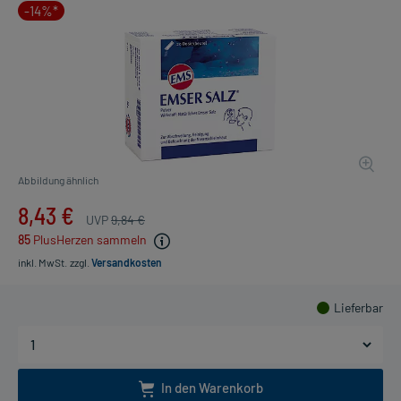
-14%*
Abbildung ähnlich
8,43 €
UVP
9,84 €
85
PlusHerzen sammeln
inkl. MwSt.
zzgl.
Versandkosten
Lieferbar
In den Warenkorb