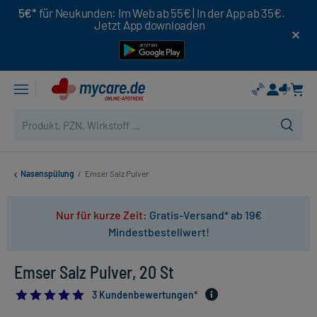
5€*
für Neukunden: Im Web ab 55€ | In der App ab 35€.
Jetzt App downloaden
Nasenspülung
/
Emser Salz Pulver
Nur für kurze Zeit:
Gratis-Versand* ab 19€
Mindestbestellwert!
Emser Salz Pulver, 20 St
5.0
3 Kundenbewertungen*