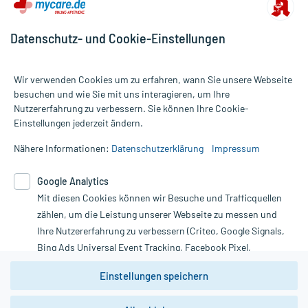
Wichtige Hinweise:
Datenschutz- und Cookie-Einstellungen
Aufbewahrung:
Wir verwenden Cookies um zu erfahren, wann Sie unsere Webseite
Aufbewahrung
besuchen und wie Sie mit uns interagieren, um Ihre
Nutzererfahrung zu verbessern. Sie können Ihre Cookie-
Alle Preise gelten inkl. MwSt., ggf. zzgl. Versandkosten
Das Arzneimittel muss nach Anbruch/Zubereitung innerhalb der
Einstellungen jederzeit ändern.
Informationen auf dieser Website werden ausschließlich für
nächsten Stunde verbraucht werden!
informative Zwecke zur Verfügung gestellt. Sie ersetzen keinesfalls
Das Arzneimittel ist nach Anbruch/Zubereitung nur zur einmaligen
Nähere Informationen:
Datenschutzerklärung
Impressum
die Untersuchung und Behandlung durch einen Arzt. Bitte
Anwendung vorgesehen. Reste müssen verworfen werden!
beachten Sie, dass hierdurch weder Diagnosen gestellt noch
Google Analytics
Therapien eingeleitet werden können. | Diese Webseite benutzt
Mit diesen Cookies können wir Besuche und Trafficquellen
Google Analytics. Lesen Sie bitte dazu die wichtigen Hinweise in
Handelsformen:
unserer Datenschutzerklärung. Für den Widerruf einer Bestellung
zählen, um die Leistung unserer Webseite zu messen und
Anbieter: URIACH GERMANY, Bad Ems Bearbeitungsstand:
nutzen Sie das Formular:
Ihre Nutzererfahrung zu verbessern (Criteo, Google Signals,
05.09.2016
Bing Ads Universal Event Tracking, Facebook Pixel,
Vertrag widerrufen
Youtube-Social Plugin).
Einstellungen speichern
Wir weisen darauf hin, dass die
Datenschutzbestimmungen von
Google Analytics
nicht