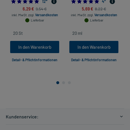
4.833333333333333
5.0
12
*
4
*
6,29 €
5,69 €
9,54 €
8,22 €
inkl. MwSt.
zzgl.
Versandkosten
inkl. MwSt.
zzgl.
Versandkosten
Lieferbar
Lieferbar
In den Warenkorb
In den Warenkorb
Detail- & Pflichtinformationen
Detail- & Pflichtinformationen
Kundenservice:
Versandkosten