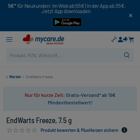
5€*
für Neukunden: Im Web ab 55€ | In der App ab 35€.
Jetzt App downloaden
Warzen
/
EndWarts Freeze
Nur für kurze Zeit:
Gratis-Versand* ab 19€
Mindestbestellwert!
EndWarts Freeze, 7.5 g
Produkt bewerten & PlusHerzen sichern