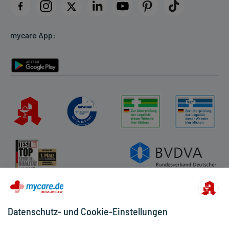
Datenschutz
Cookie-Einstellungen
mycare App:
Rückgabe/Widerruf
Barrierefreiheitserklärung
Datenschutz- und Cookie-Einstellungen