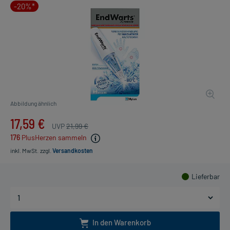
-20%*
Abbildung ähnlich
17,59 €
UVP
21,99 €
176
PlusHerzen sammeln
inkl. MwSt.
zzgl.
Versandkosten
Lieferbar
In den Warenkorb