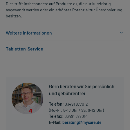
Dies trifft insbesondere auf Produkte zu, die nur kurzfristig
angewandt werden oder ein erhöhtes Potenzial zur Überdosierung
besitzen.
Weitere Informationen
Anwendungsgebiete:
Tabletten-Service
- Thrombosen und Embolien
- Koronare Herzkrankheit (Durchblutungsstörung des
Herzmuskels)
- Herzinfarkt
- Hemmung der Blutgerinnung bei der Hämodialyse
Gern beraten wir Sie persönlich
Dosierung und Anwendungshinweise:
und gebührenfrei
Art der Anwendung?
Die Anwendung erfolgt durch Fachpersonal bzw. nach deren
Telefon:
03491 877012
Anweisung.
(Mo-Fr: 8-18 Uhr / Sa: 9-12 Uhr)
Telefax:
03491 877014
Dauer der Anwendung?
E-Mail:
beratung@mycare.de
Mehr anzeigen
Die Anwendungsdauer richtet sich nach Art der Beschwerde