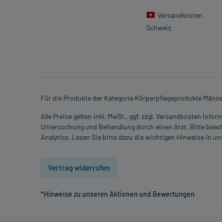
- Trockene Haut (Xerodermie)
Versandkosten
- Entzündung der Haut durch Chemikalien/Reize (tox
Schweiz
- Hautreizung
- Brennendes Gefühl auf der Haut
- Entzündliche Hautrötung (Erythem)
- Hautschuppung bzw. -abschälung (Exfoliation)
- Neurodermitis
- Hautentzündung mit Juckreiz und Rötung (Ekzem)
Für die Produkte der Kategorie Körperpflegeprodukte Männe
- Juckreiz (Pruritus)
Alle Preise gelten inkl. MwSt., ggf. zzgl. Versandkosten Info
- Sonnenbrand
Untersuchung und Behandlung durch einen Arzt. Bitte beach
- Rötung des Augenlids
Analytics. Lesen Sie bitte dazu die wichtigen Hinweise in u
- Hautmissempfindung an der Anwendungsstelle
- Hautausschlag
Vertrag widerrufen
Bemerken Sie eine Befindlichkeitsstörung oder Ve
Ihren Arzt oder Apotheker.
*Hinweise zu unseren Aktionen und Bewertungen
Für die Information an dieser Stelle werden vor al