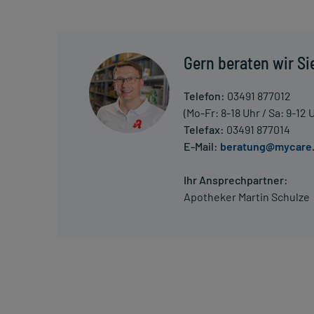
Stelle(n). Waschen Sie nach der Anwendung gründli
mit Schleimhäuten, Mund, Nasenlöchern, Augen und 
Dauer der Anwendung?
Gern beraten wir Si
Die Anwendungsdauer richtet sich nach der Art der
Telefon:
03491 877012
Überdosierung?
(Mo-Fr: 8-18 Uhr / Sa: 9-12 
Bei versehentlichem Verschlucken wenden Sie sich
Telefax:
03491 877014
E-Mail:
beratung@mycare
Generell gilt: Achten Sie vor allem bei Säuglingen,
Dosierung. Im Zweifelsfalle fragen Sie Ihren Arzt 
Ihr Ansprechpartner:
Vorsichtsmaßnahmen.
Apotheker Martin Schulze
Eine vom Arzt verordnete Dosierung kann von den A
individuell abstimmt, sollten Sie das Arzneimittel
Gegenanzeigen:
Was spricht gegen eine Anwendung?