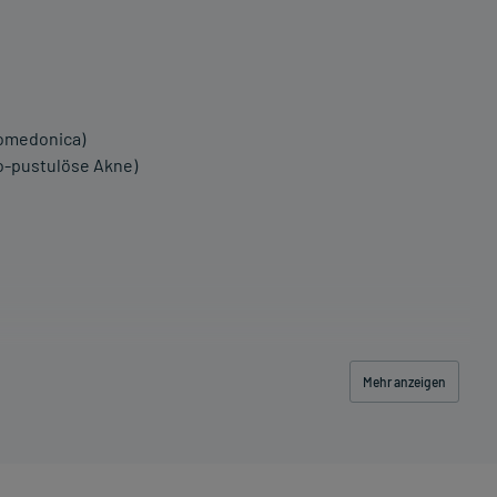
omedonica)
-pustulöse Akne)
Mehr anzeigen
 einem Arzt oder Apotheker überschritten werden.
) Hautstelle(n) auf. Zuvor reinigen Sie die betroffene(n)