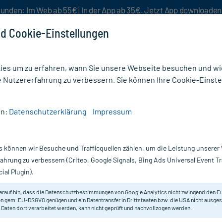
unden: Im Web ab 55€ | In der App ab 35€. Jetzt App downloade
d Cookie-Einstellungen
es um zu erfahren, wann Sie unsere Webseite besuchen und wie
e Nutzererfahrung zu verbessern. Sie können Ihre Cookie-Einste
nlösen
Rezeptur
Aktion %
en:
Datenschutzerklärung
Impressum
,1%/2,5% Gel Pumpsysstem
s können wir Besuche und Trafficquellen zählen, um die Leistung unsere
ysstem, 45 g
Scannen Sie Ihr E-Rezept in der myc
fahrung zu verbessern (Criteo, Google Signals, Bing Ads Universal Event 
versandkostenfrei* - inklusive Ihre
ial Plugin).
Darreichung:
Ge
arauf hin, dass die Datenschutzbestimmungen von
Google Analytics
nicht zwingend den E
Inhalt:
45
n gem. EU-DSGVO genügen und ein Datentransfer in Drittstaaten bzw. die USA nicht ausg
PZN:
10
 Daten dort verarbeitet werden, kann nicht geprüft und nachvollzogen werden.
Hersteller:
G