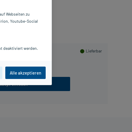
Beipackzettel als PDF
 auf Webseiten zu
irion, Youtube-Social
t deaktiviert werden.
Lieferbar
60 g
Alle akzeptieren
ezept einlösen