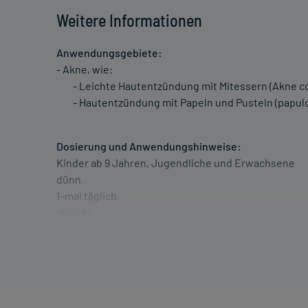
Weitere Informationen
Anwendungsgebiete:
- Akne, wie:
- Leichte Hautentzündung mit Mitessern (Akne c
- Hautentzündung mit Papeln und Pusteln (papulo
Dosierung und Anwendungshinweise:
Kinder ab 9 Jahren, Jugendliche und Erwachsene
dünn
1-mal täglich
abends
Die Gesamtdosis sollte nicht ohne Rücksprache mit
Art der Anwendung?
Tragen Sie das Arzneimittel dünn auf die betroffene(n