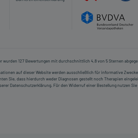
ische Kontaktdermatitis)
r wurden 127 Bewertungen mit durchschnittlich 4,8 von 5 Sternen abgeg
rmationen auf dieser Website werden ausschließlich für informative Zwecke z
ten Sie, dass hierdurch weder Diagnosen gestellt noch Therapien eingele
nserer Datenschutzerklärung. Für den Widerruf einer Bestellung nutzen Sie
ränderung während der Behandlung, wenden Sie sich an
lem Nebenwirkungen berücksichtigt, die bei mindestens