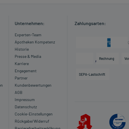
chwangerschaft planen, angewendet werden.
Unternehmen:
Zahlungsarten:
Experten-Team
Apotheken Kompetenz
ht angewendet werden.
Historie
Presse & Media
Rechnung
Vo
gewendet werden.
Karriere
st aufgetragen werden.
Engagement
SEPA-Lastschrift
Partner
 verordnet worden, sprechen Sie mit Ihrem Arzt oder
en
Kundenbewertungen
in, als das Risiko, das die Anwendung bei einer
AGB
Impressum
Datenschutz
Cookie-Einstellungen
Rückgabe/Widerruf
n?
Barrierefreiheitserklärung