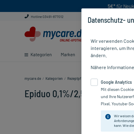
5€*
für Neuk
Hotline 03491-877012
Datenschutz- un
Wir verwenden Cooki
interagieren, um Ihr
Kategorien
Marken
Ratgeber
E-Rezept ei
ändern.
Nähere Information
mycare.de
/
Kategorien
/
Rezeptpflichtige Medikamente
/
Epiduo 0
Google Analytics
Mit diesen Cookie
Epiduo 0,1%/2,5% Gel Pumps
und Ihre Nutzerer
Pixel, Youtube-Soc
Wir weisen d
Anforderunge
kann. Wie die