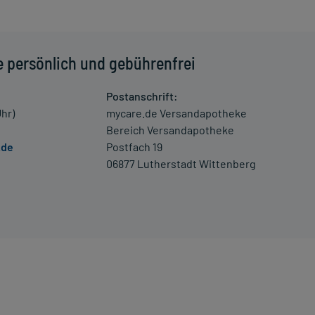
ch die Hände. Vermeiden Sie den versehentlichen Kontakt
mit offenen Hautstellen.
e persönlich und gebührenfrei
 Beschwerden und/oder dem Verlauf der Erkrankung.
Postanschrift:
Uhr)
mycare.de Versandapotheke
 umgehend an einen Arzt.
Bereich Versandapotheke
.de
Postfach 19
 Kleinkindern und älteren Menschen auf eine gewissenhafte
06877 Lutherstadt Wittenberg
oder Apotheker nach etwaigen Auswirkungen oder
ngaben der Packungsbeilage abweichen. Da der Arzt sie
 daher nach seinen Anweisungen anwenden.