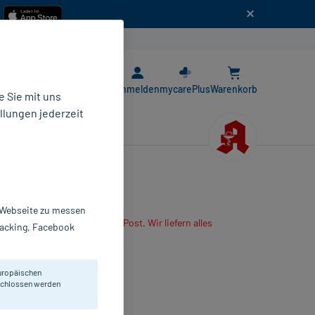
n
E-Rezept App
Anmelden
mycarePlus
Warenkorb
 Sie mit uns
llungen jederzeit
r Webseite zu messen
are App oder senden es per Post. Wir liefern alles
Tracking, Facebook
r mitbestellten Produkte.
l
uropäischen
 g
eschlossen werden
253587
alderma Laboratorium GmbH