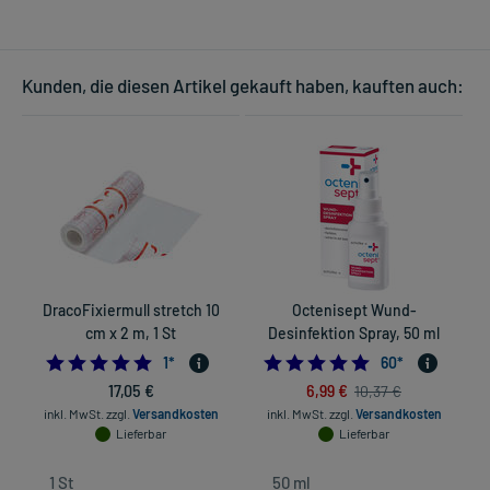
Kunden, die diesen Artikel gekauft haben, kauften auch:
DracoFixiermull stretch 10
Octenisept Wund-
cm x 2 m, 1 St
Desinfektion Spray, 50 ml
5.0
4.9666666666666
1
*
60
*
17,05 €
6,99 €
10,37 €
inkl. MwSt.
zzgl.
Versandkosten
inkl. MwSt.
zzgl.
Versandkosten
Lieferbar
Lieferbar