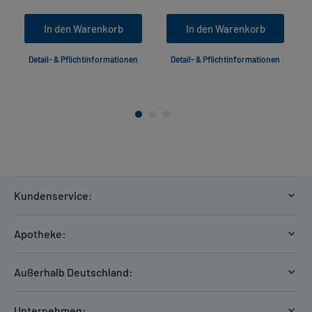
In den Warenkorb
In den Warenkorb
Detail- & Pflichtinformationen
Detail- & Pflichtinformationen
Kundenservice:
Versandkosten
Apotheke:
Zahlungsarten
Ratgeber
Kontakt
Außerhalb Deutschland:
E-Rezept
FAQ
Versandkosten Schweiz
Papierrezept einlösen
Hilfe
Unternehmen: