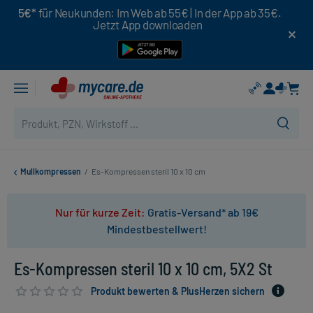
5€*
für Neukunden: Im Web ab 55€ | In der App ab 35€.
Jetzt App downloaden
Mullkompressen
/
Es-Kompressen steril 10 x 10 cm
Nur für kurze Zeit:
Gratis-Versand* ab 19€
Mindestbestellwert!
Es-Kompressen steril 10 x 10 cm, 5X2 St
Produkt bewerten & PlusHerzen sichern