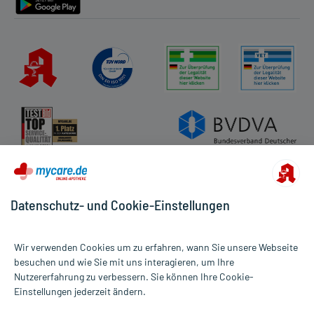
Datenschutz- und Cookie-Einstellungen
Wir verwenden Cookies um zu erfahren, wann Sie unsere Webseite
besuchen und wie Sie mit uns interagieren, um Ihre
Nutzererfahrung zu verbessern. Sie können Ihre Cookie-
Alle Preise gelten inkl. MwSt., ggf. zzgl. Versandkosten
Einstellungen jederzeit ändern.
Informationen auf dieser Website werden ausschließlich für
informative Zwecke zur Verfügung gestellt. Sie ersetzen keinesfalls