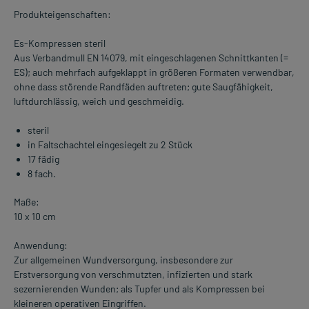
Produkteigenschaften:
Es-Kompressen steril
Aus Verbandmull EN 14079, mit eingeschlagenen Schnittkanten (=
ES); auch mehrfach aufgeklappt in größeren Formaten verwendbar,
ohne dass störende Randfäden auftreten; gute Saugfähigkeit,
luftdurchlässig, weich und geschmeidig.
steril
in Faltschachtel eingesiegelt zu 2 Stück
17 fädig
8 fach.
Maße:
10 x 10 cm
Anwendung:
Zur allgemeinen Wundversorgung, insbesondere zur
Erstversorgung von verschmutzten, infizierten und stark
sezernierenden Wunden; als Tupfer und als Kompressen bei
kleineren operativen Eingriffen.