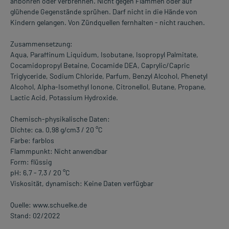
anbohren oder verbrennen. Nicht gegen Flammen oder auf
glühende Gegenstände sprühen. Darf nicht in die Hände von
Kindern gelangen. Von Zündquellen fernhalten - nicht rauchen.
Zusammensetzung:
Aqua, Paraffinum Liquidum, Isobutane, Isopropyl Palmitate,
Cocamidopropyl Betaine, Cocamide DEA, Caprylic/Capric
Triglyceride, Sodium Chloride, Parfum, Benzyl Alcohol, Phenetyl
Alcohol, Alpha-Isomethyl Ionone, Citronellol, Butane, Propane,
Lactic Acid, Potassium Hydroxide.
Chemisch-physikalische Daten:
Dichte: ca. 0,98 g/cm3 / 20 °C
Farbe: farblos
Flammpunkt: Nicht anwendbar
Form: flüssig
pH: 6,7 - 7,3 / 20 °C
Viskosität, dynamisch: Keine Daten verfügbar
Quelle: www.schuelke.de
Stand: 02/2022