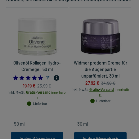
Olivenöl Kollagen Hydro-
Widmer proderm Creme für
Cremegel, 50 ml
die Augenpartie
unparfümiert, 30 ml
5.0
1
*
27,92 €
34,90 €
19,19 €
23,99 €
inkl. MwSt.
Gratis-Versand
innerhalb
inkl. MwSt.
Gratis-Versand
innerhalb
D.
D.
Lieferbar
Lieferbar
In den Warenkorb
In den Warenkorb