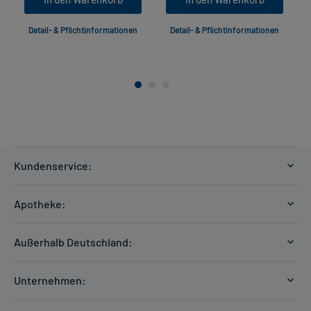
Detail- & Pflichtinformationen
Detail- & Pflichtinformationen
Kundenservice:
Versandkosten
Apotheke:
Zahlungsarten
Ratgeber
Kontakt
Außerhalb Deutschland:
E-Rezept
FAQ
Versandkosten Schweiz
Papierrezept einlösen
Hilfe
Unternehmen:
Formular anfordern
mycarePlus
Experten-Team