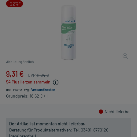
-22%*
Abbildung ähnlich
9,31 €
UVP
11,94 €
94
PlusHerzen sammeln
inkl. MwSt.
zzgl.
Versandkosten
Grundpreis: 18,62 € / l
Nicht lieferbar
Der Artikel ist momentan nicht lieferbar.
Beratung für Produktalternativen:
Tel. 03491-8770120
(gebührenfrei)