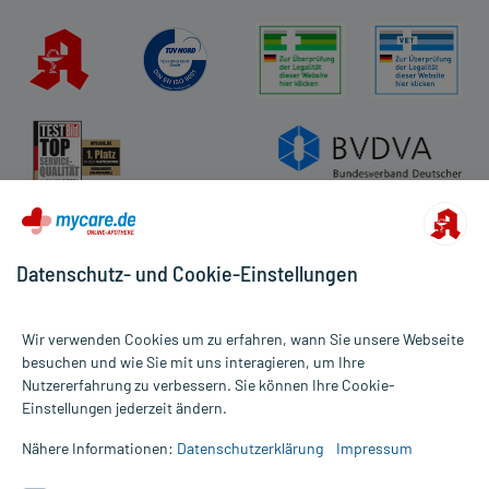
Datenschutz- und Cookie-Einstellungen
Wir verwenden Cookies um zu erfahren, wann Sie unsere Webseite
besuchen und wie Sie mit uns interagieren, um Ihre
Nutzererfahrung zu verbessern. Sie können Ihre Cookie-
Alle Preise gelten inkl. MwSt., ggf. zzgl. Versandkosten
Einstellungen jederzeit ändern.
Informationen auf dieser Website werden ausschließlich für
informative Zwecke zur Verfügung gestellt. Sie ersetzen keinesfalls
Nähere Informationen:
Datenschutzerklärung
Impressum
die Untersuchung und Behandlung durch einen Arzt. Bitte
beachten Sie, dass hierdurch weder Diagnosen gestellt noch