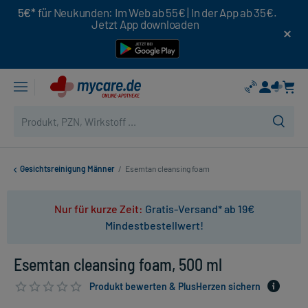
5€*
für Neukunden: Im Web ab 55€ | In der App ab 35€.
Jetzt App downloaden
Gesichtsreinigung Männer
/
Esemtan cleansing foam
Nur für kurze Zeit:
Gratis-Versand* ab 19€
Mindestbestellwert!
Esemtan cleansing foam, 500 ml
Produkt bewerten & PlusHerzen sichern