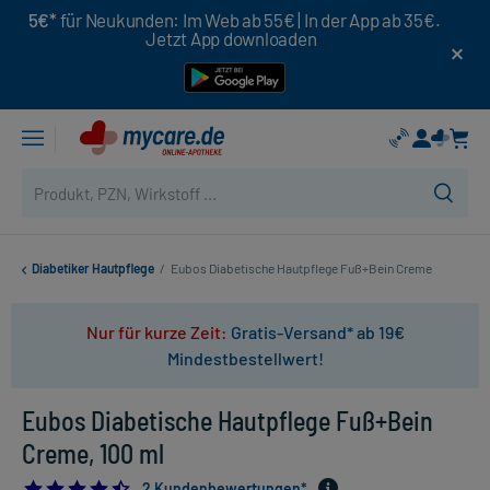
5€*
für Neukunden: Im Web ab 55€ | In der App ab 35€.
Jetzt App downloaden
Diabetiker Hautpflege
/
Eubos Diabetische Hautpflege Fuß+Bein Creme
Nur für kurze Zeit:
Gratis-Versand* ab 19€
Mindestbestellwert!
Eubos Diabetische Hautpflege Fuß+Bein
Creme, 100 ml
4.5
2 Kundenbewertungen*