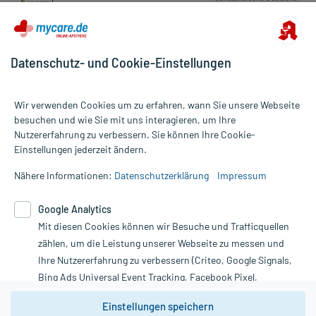
Datenschutz- und Cookie-Einstellungen
Wir verwenden Cookies um zu erfahren, wann Sie unsere Webseite
besuchen und wie Sie mit uns interagieren, um Ihre
Nutzererfahrung zu verbessern. Sie können Ihre Cookie-
Alle Preise gelten inkl. MwSt., ggf. zzgl. Versandkosten
Einstellungen jederzeit ändern.
Informationen auf dieser Website werden ausschließlich für
informative Zwecke zur Verfügung gestellt. Sie ersetzen keinesfalls
Nähere Informationen:
Datenschutzerklärung
Impressum
die Untersuchung und Behandlung durch einen Arzt. Bitte
beachten Sie, dass hierdurch weder Diagnosen gestellt noch
Google Analytics
Therapien eingeleitet werden können. | Diese Webseite benutzt
Mit diesen Cookies können wir Besuche und Trafficquellen
Google Analytics. Lesen Sie bitte dazu die wichtigen Hinweise in
unserer Datenschutzerklärung. Für den Widerruf einer Bestellung
zählen, um die Leistung unserer Webseite zu messen und
nutzen Sie das Formular:
Ihre Nutzererfahrung zu verbessern (Criteo, Google Signals,
Bing Ads Universal Event Tracking, Facebook Pixel,
Vertrag widerrufen
Youtube-Social Plugin).
Einstellungen speichern