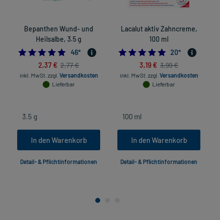
Bepanthen Wund- und
Lacalut aktiv Zahncreme,
Heilsalbe, 3.5 g
100 ml
5.0
4.85
46
*
20
*
2,37 €
3,19 €
2,77 €
3,99 €
inkl. MwSt.
zzgl.
Versandkosten
inkl. MwSt.
zzgl.
Versandkosten
Lieferbar
Lieferbar
In den Warenkorb
In den Warenkorb
Detail- & Pflichtinformationen
Detail- & Pflichtinformationen