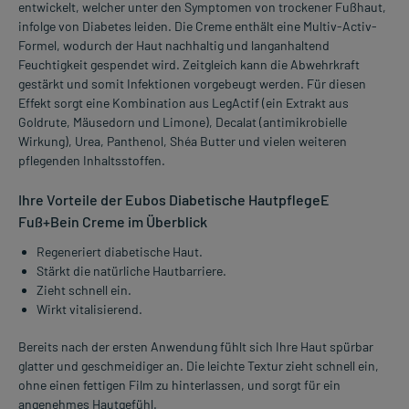
entwickelt, welcher unter den Symptomen von trockener Fußhaut,
infolge von Diabetes leiden. Die Creme enthält eine Multiv-Activ-
Formel, wodurch der Haut nachhaltig und langanhaltend
Feuchtigkeit gespendet wird. Zeitgleich kann die Abwehrkraft
gestärkt und somit Infektionen vorgebeugt werden. Für diesen
Effekt sorgt eine Kombination aus LegActif (ein Extrakt aus
Goldrute, Mäusedorn und Limone), Decalat (antimikrobielle
Wirkung), Urea, Panthenol, Shéa Butter und vielen weiteren
pflegenden Inhaltsstoffen.
Ihre Vorteile der Eubos Diabetische HautpflegeE
Fuß+Bein Creme im Überblick
Regeneriert diabetische Haut.
Stärkt die natürliche Hautbarriere.
Zieht schnell ein.
Wirkt vitalisierend.
Bereits nach der ersten Anwendung fühlt sich Ihre Haut spürbar
glatter und geschmeidiger an. Die leichte Textur zieht schnell ein,
ohne einen fettigen Film zu hinterlassen, und sorgt für ein
angenehmes Hautgefühl.