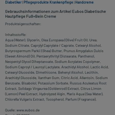
Diabetiker
|
Pflegeprodukte Krankenpflege
|
Handcreme
Gebrauchsinformationen zum Artikel Eubos Diabetische
Hautpflege Fuß+Bein Creme
Produkteigenschaften:
Inhaltsstoffe:
Aqua (Water), Glycerin, Olea Europaea (Olive) Fruit Oil, Urea,
Sodium Citrate, Caprylyl Caprylate / Caprate, Cetearyl Alcohol,
Butyrospermum Parkii (Shea) Butter, Prunus Amygdalus Dulcis
(Sweet Almond) Oil, Pentaerythrityl Distearate, Panthenol,
Neopentyl Glycol Diheptanoate, Sodium Acrylates Copolymer,
Sodium Caproyl / Lauroyl Lactylate, Arachidyl Alcohol, Lactic Acid,
Cetearyl Glucoside, Dimethicone, Behenyl Alcohol, Lecithin,
Arachidyl Glucoside, Xanthan Gum, Citric Acid, Allantoin, Sodium
Benzoate, Bisabolol, Potassium Sorbate, Ruscus Aculeatus Root
Extract, Solidago Virgaurea (Goldenrod) Extract, Citrus Limon
(Lemon) Peel Extract, Hydrolyzed Algin, Maris Aqua (Sea Water),
Chlorella Vulgaris Extract, Tocopherol, Parfum (Fragrance).
Quelle: www.eubos.de