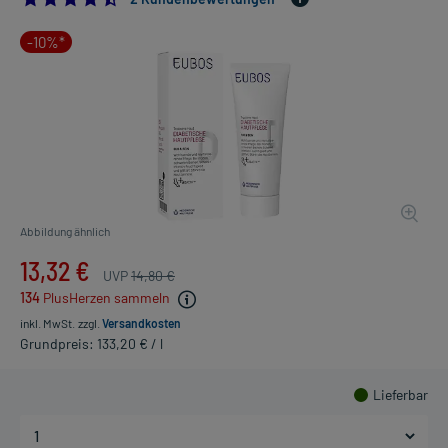
-10%*
Abbildung ähnlich
13,32 €
UVP
14,80 €
134
PlusHerzen sammeln
inkl. MwSt.
zzgl.
Versandkosten
Grundpreis: 133,20 € / l
Lieferbar