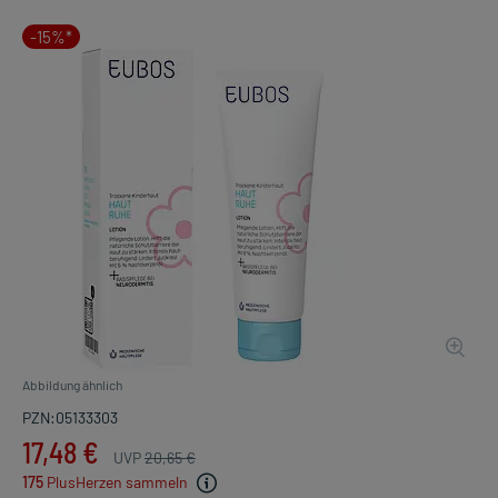
-15%*
Abbildung ähnlich
PZN:05133303
17,48 €
UVP
20,65 €
175
PlusHerzen sammeln