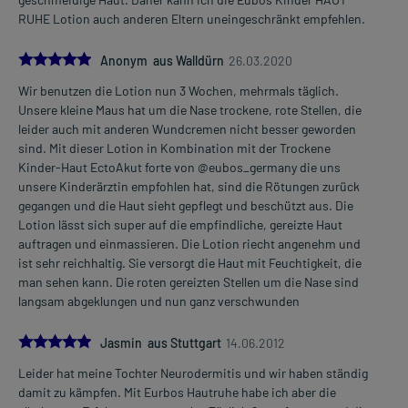
RUHE Lotion auch anderen Eltern uneingeschränkt empfehlen.
5.0
Anonym aus Walldürn
26.03.2020
Wir benutzen die Lotion nun 3 Wochen, mehrmals täglich.
Unsere kleine Maus hat um die Nase trockene, rote Stellen, die
leider auch mit anderen Wundcremen nicht besser geworden
sind. Mit dieser Lotion in Kombination mit der Trockene
Kinder-Haut EctoAkut forte von @eubos_germany die uns
unsere Kinderärztin empfohlen hat, sind die Rötungen zurück
gegangen und die Haut sieht gepflegt und beschützt aus. Die
Lotion lässt sich super auf die empfindliche, gereizte Haut
auftragen und einmassieren. Die Lotion riecht angenehm und
ist sehr reichhaltig. Sie versorgt die Haut mit Feuchtigkeit, die
man sehen kann. Die roten gereizten Stellen um die Nase sind
langsam abgeklungen und nun ganz verschwunden
5.0
Jasmin aus Stuttgart
14.06.2012
Leider hat meine Tochter Neurodermitis und wir haben ständig
damit zu kämpfen. Mit Eurbos Hautruhe habe ich aber die