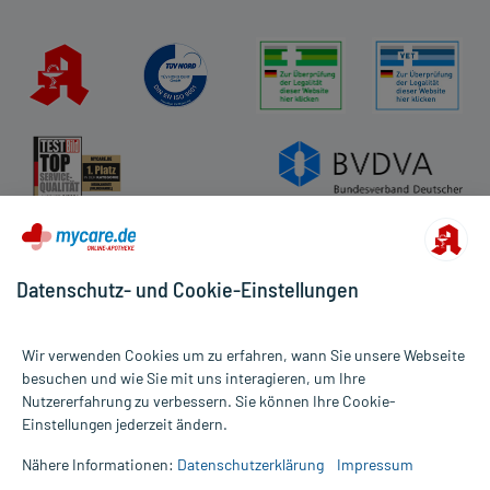
Datenschutz- und Cookie-Einstellungen
Wir verwenden Cookies um zu erfahren, wann Sie unsere Webseite
besuchen und wie Sie mit uns interagieren, um Ihre
Nutzererfahrung zu verbessern. Sie können Ihre Cookie-
Alle Preise gelten inkl. MwSt., ggf. zzgl. Versandkosten
Einstellungen jederzeit ändern.
Informationen auf dieser Website werden ausschließlich für
informative Zwecke zur Verfügung gestellt. Sie ersetzen keinesfalls
Nähere Informationen:
Datenschutzerklärung
Impressum
die Untersuchung und Behandlung durch einen Arzt. Bitte