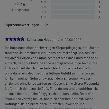
4
0
5,0 / 5
3
0
11 insgesamt
2
0
1
0
5.0
Selina aus Heppenheim
09.08.2023
Ich habe nach einer hochwertigen Körperpflege gesucht, die die
trockene Haut meines Kleinkindes optimal pflegt und schützt.
Mit dieser Lotion von Eubos gestaltet sich das Eincremen sehr
einfach, denn sie hat eine angenehm geschmeidige Textur, die
sich sanft auf der Haut verteilen lässt und schnell einzieht,
ohne dabei ein klebriges oder fettiges Gefühl zu hinterlassen.
Ich kann meinen Sohn direkt nach dem Eincremen wieder
anziehen, ohne lange warten zu müssen. Ein weiterer Pluspunkt
ist für mich der neutrale Duft. Er ist dezent und unaufdringlich,
so dass der natürliche Babygeruch erhalten bleibt. Dass das
Produkt so verträglich ist, hat mich sehr beeindruckt. Keine
Rötungen, keine Irritationen - einfach nur weiche und
geschmeidige Haut. Daher kann ich die Eubos Kinder HAUT