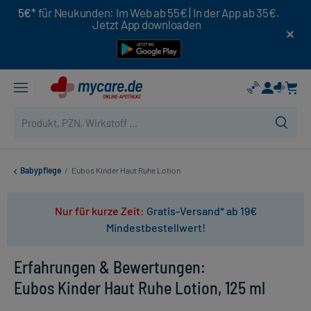
5€*
für Neukunden: Im Web ab 55€ | In der App ab 35€.
Jetzt App downloaden
Babypflege
/
Eubos Kinder Haut Ruhe Lotion
Nur für kurze Zeit:
Gratis-Versand* ab 19€
Mindestbestellwert!
Erfahrungen & Bewertungen:
Eubos Kinder Haut Ruhe Lotion, 125 ml