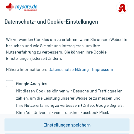
Datenschutz- und Cookie-Einstellungen
Wir verwenden Cookies um zu erfahren, wann Sie unsere Webseite
besuchen und wie Sie mit uns interagieren, um Ihre
Nutzererfahrung zu verbessern. Sie können Ihre Cookie-
Alle Preise gelten inkl. MwSt., ggf. zzgl. Versandkosten
Einstellungen jederzeit ändern.
Informationen auf dieser Website werden ausschließlich für
informative Zwecke zur Verfügung gestellt. Sie ersetzen keinesfalls
Nähere Informationen:
Datenschutzerklärung
Impressum
die Untersuchung und Behandlung durch einen Arzt. Bitte
beachten Sie, dass hierdurch weder Diagnosen gestellt noch
Google Analytics
Therapien eingeleitet werden können. | Diese Webseite benutzt
Mit diesen Cookies können wir Besuche und Trafficquellen
Google Analytics. Lesen Sie bitte dazu die wichtigen Hinweise in
unserer Datenschutzerklärung. Für den Widerruf einer Bestellung
zählen, um die Leistung unserer Webseite zu messen und
nutzen Sie das Formular:
Ihre Nutzererfahrung zu verbessern (Criteo, Google Signals,
Bing Ads Universal Event Tracking, Facebook Pixel,
Vertrag widerrufen
Youtube-Social Plugin).
Einstellungen speichern
Wir weisen darauf hin, dass die