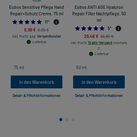
Eubos Sensitive Pflege Hand
Eubos ANTI AGE Hyaluron
Repair+Schutz Creme, 75 ml
Repair Filler Nachtpflege, 50
ml
5.0
11
*
4.8
5
*
6,99 €
8,35 €
29,48 €
36,85 €
inkl. MwSt.
zzgl.
Versandkosten
Lieferbar
inkl. MwSt.
Gratis-Versand
innerhalb
D.
Lieferbar
In den Warenkorb
In den Warenkorb
Detail- & Pflichtinformationen
Detail- & Pflichtinformationen