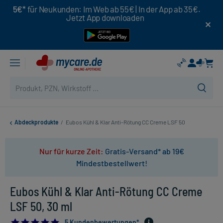
5€*
für Neukunden: Im Web ab 55€ | In der App ab 35€.
Jetzt App downloaden
Abdeckprodukte
/
Eubos Kühl & Klar Anti-Rötung CC Creme LSF 50
Nur für kurze Zeit:
Gratis-Versand* ab 19€
Mindestbestellwert!
Eubos Kühl & Klar Anti-Rötung CC Creme
LSF 50, 30 ml
4.8
5 Kundenbewertungen*