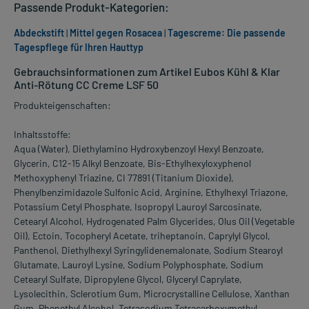
Passende Produkt-Kategorien:
Abdeckstift
|
Mittel gegen Rosacea
|
Tagescreme: Die passende
Tagespflege für Ihren Hauttyp
Gebrauchsinformationen zum Artikel Eubos Kühl & Klar
Anti-Rötung CC Creme LSF 50
Produkteigenschaften:
Inhaltsstoffe:
Aqua (Water), Diethylamino Hydroxybenzoyl Hexyl Benzoate,
Glycerin, C12-15 Alkyl Benzoate, Bis-Ethylhexyloxyphenol
Methoxyphenyl Triazine, CI 77891 (Titanium Dioxide),
Phenylbenzimidazole Sulfonic Acid, Arginine, Ethylhexyl Triazone,
Potassium Cetyl Phosphate, Isopropyl Lauroyl Sarcosinate,
Cetearyl Alcohol, Hydrogenated Palm Glycerides, Olus Oil (Vegetable
Oil), Ectoin, Tocopheryl Acetate, triheptanoin, Caprylyl Glycol,
Panthenol, Diethylhexyl Syringylidenemalonate, Sodium Stearoyl
Glutamate, Lauroyl Lysine, Sodium Polyphosphate, Sodium
Cetearyl Sulfate, Dipropylene Glycol, Glyceryl Caprylate,
Lysolecithin, Sclerotium Gum, Microcrystalline Cellulose, Xanthan
Gum, Phenethyl Alcohol, Tetrasodium Tetracarboxymethyl