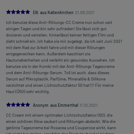
5.0
Elli aus Kaltenkirchen
21.09.2021
Ich benutze diese Anti-Rötungs-CC Creme nun schon seit
einigen Tagen und bin sehr zufrieden! Sie lässt sich gut
dosieren und verteilen, hinterlässt keinen fettigen Film und
zieht schnell ein. Ich habe sie mir zugelegt, da ich seit Juni 2021
mit dem Rad zur Arbeit fahre und mit dieser Rötungen
entgegenwirken kann. Außerdem kaschiert sie
Hautunebenheiten und verleiht ein gesundes Aussehen. Ich
benutze sie in der Kombi mit der Anti-Rötungs Tagescreme
und dem Anti-Rötungs-Serum. Toll ist auch, dass dieses
Serum auf Mikroplastik, Parfüme, Mineralöle & Silikone
verzichtet und einen Lichtschutzfaktor 50 hat!!!! Für meine
Haut (Ü50) sehr wichtig.
5.0
Anonym aus Emmerthal
11.10.2021
CC Cream mit einem optimalen Lichtschutzfaktor (50), die
einen schönen Glow zaubert und Rötungen abdeckt. Wie die
getönte Tagescreme bei Rosacea und Couperose wirkt, kann
ich nicht beurteilen, empfehle das Produkt aber bei leichten