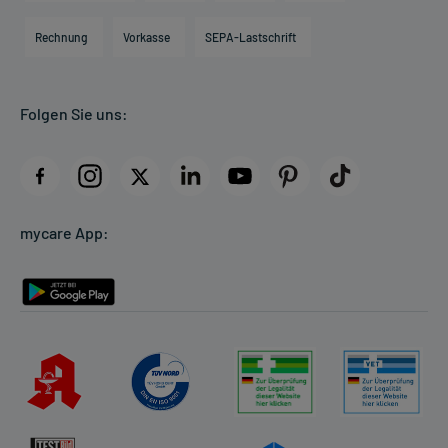
Hilfsmittelbox
Engagement
Direktabrechnung PKV
Rechnung
Vorkasse
SEPA-Lastschrift
Partner
Apotheke vor Ort
Kundenbewertungen
Folgen Sie uns:
AGB
Impressum
Datenschutz
Cookie-Einstellungen
mycare App:
Rückgabe/Widerruf
Barrierefreiheitserklärung