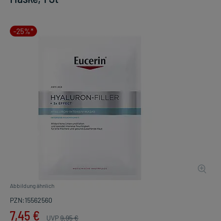
-25%*
Abbildung ähnlich
PZN:15562560
7,45 €
UVP
9,95 €