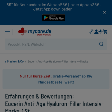
5€*
für Neukunden: Im Web ab 55€ | In der App ab 35€.
Jetzt App downloaden
Masken & Co
/
Eucerin Anti-Age Hyaluron-Filler Intensiv-Maske
Nur für kurze Zeit:
Gratis-Versand* ab 19€
Mindestbestellwert!
Erfahrungen & Bewertungen:
Eucerin Anti-Age Hyaluron-Filler Intensiv-
Maske, 1 St