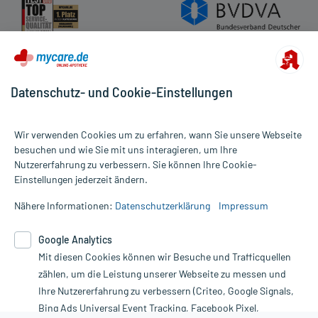
Datenschutz- und Cookie-Einstellungen
Wir verwenden Cookies um zu erfahren, wann Sie unsere Webseite
besuchen und wie Sie mit uns interagieren, um Ihre
Nutzererfahrung zu verbessern. Sie können Ihre Cookie-
Alle Preise gelten inkl. MwSt., ggf. zzgl. Versandkosten
Einstellungen jederzeit ändern.
Informationen auf dieser Website werden ausschließlich für
informative Zwecke zur Verfügung gestellt. Sie ersetzen keinesfalls
Nähere Informationen:
Datenschutzerklärung
Impressum
die Untersuchung und Behandlung durch einen Arzt. Bitte
beachten Sie, dass hierdurch weder Diagnosen gestellt noch
Google Analytics
Therapien eingeleitet werden können. | Diese Webseite benutzt
Google Analytics. Lesen Sie bitte dazu die wichtigen Hinweise in
Mit diesen Cookies können wir Besuche und Trafficquellen
unserer Datenschutzerklärung. Für den Widerruf einer Bestellung
zählen, um die Leistung unserer Webseite zu messen und
nutzen Sie das Formular:
Ihre Nutzererfahrung zu verbessern (Criteo, Google Signals,
Bing Ads Universal Event Tracking, Facebook Pixel,