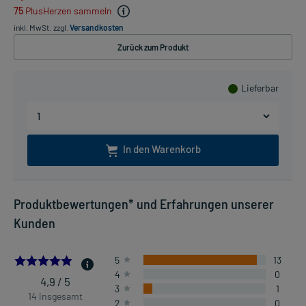
75
PlusHerzen sammeln
inkl. MwSt.
zzgl.
Versandkosten
Zurück zum Produkt
Lieferbar
In den Warenkorb
Produktbewertungen* und Erfahrungen unserer
Kunden
4.857142857142857
5
13
4
0
4,9 / 5
3
1
14 insgesamt
2
0