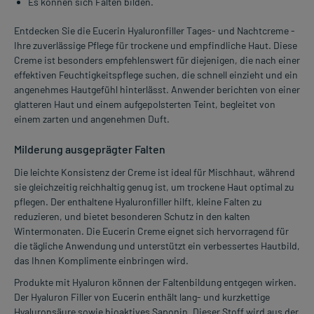
Es können sich Falten bilden.
Entdecken Sie die Eucerin Hyaluronfiller Tages- und Nachtcreme -
Ihre zuverlässige Pflege für trockene und empfindliche Haut. Diese
Creme ist besonders empfehlenswert für diejenigen, die nach einer
effektiven Feuchtigkeitspflege suchen, die schnell einzieht und ein
angenehmes Hautgefühl hinterlässt. Anwender berichten von einer
glatteren Haut und einem aufgepolsterten Teint, begleitet von
einem zarten und angenehmen Duft.
Milderung ausgeprägter Falten
Die leichte Konsistenz der Creme ist ideal für Mischhaut, während
sie gleichzeitig reichhaltig genug ist, um trockene Haut optimal zu
pflegen. Der enthaltene Hyaluronfiller hilft, kleine Falten zu
reduzieren, und bietet besonderen Schutz in den kalten
Wintermonaten. Die Eucerin Creme eignet sich hervorragend für
die tägliche Anwendung und unterstützt ein verbessertes Hautbild,
das Ihnen Komplimente einbringen wird.
Produkte mit Hyaluron können der Faltenbildung entgegen wirken.
Der Hyaluron Filler von Eucerin enthält lang- und kurzkettige
Hyaluronsäure sowie bioaktives Saponin. Dieser Stoff wird aus der