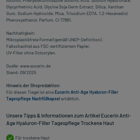
Alcohol, Phenylbenzimidazole Sulfonic Acid, Sodium Hyaluronate,
Glycyrrhetinic Acid, Glycine Soja Germ Extract, Silica, Xanthan
Gum, Sodium Hydroxide, Mica, Trisodium EDTA, 1,2-Hexanediol,
Phenoxyethanol, Parfum, CI 77891.
Nachhaltigkeit:
Mikroplastikfreie Formel (gemäß UNEP-Definition).
Faltschachtel aus FSC-zertifiziertem Papier.
UV-Filter ohne Octocrylen.
Quelle: www.eucerin.de
Stand: 09/2025
Hinweis der Shopredaktion:
Für diesen Tiegel ist eine
Eucerin Anti-Age Hyaluron-Filler
Tagespflege Nachfüllkapsel
erhältlich.
Unsere Tipps & Informationen zum Artikel Eucerin Anti-
Age Hyaluron-Filler Tagespflege Trockene Haut
Für trockene Haut