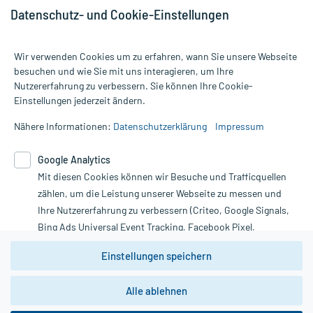
Datenschutz- und Cookie-Einstellungen
Wir verwenden Cookies um zu erfahren, wann Sie unsere Webseite
besuchen und wie Sie mit uns interagieren, um Ihre
Nutzererfahrung zu verbessern. Sie können Ihre Cookie-
Alle Preise gelten inkl. MwSt., ggf. zzgl. Versandkosten
Einstellungen jederzeit ändern.
Informationen auf dieser Website werden ausschließlich für
informative Zwecke zur Verfügung gestellt. Sie ersetzen keinesfalls
Nähere Informationen:
Datenschutzerklärung
Impressum
die Untersuchung und Behandlung durch einen Arzt. Bitte
beachten Sie, dass hierdurch weder Diagnosen gestellt noch
Google Analytics
Therapien eingeleitet werden können. | Diese Webseite benutzt
Mit diesen Cookies können wir Besuche und Trafficquellen
Google Analytics. Lesen Sie bitte dazu die wichtigen Hinweise in
unserer Datenschutzerklärung. Für den Widerruf einer Bestellung
zählen, um die Leistung unserer Webseite zu messen und
nutzen Sie das Formular:
Ihre Nutzererfahrung zu verbessern (Criteo, Google Signals,
Bing Ads Universal Event Tracking, Facebook Pixel,
Vertrag widerrufen
Youtube-Social Plugin).
Einstellungen speichern
Wir weisen darauf hin, dass die
Datenschutzbestimmungen von
Google Analytics
nicht
Alle ablehnen
*Hinweise zu unseren Aktionen und Bewertungen
zwingend den Europäischen Anforderungen gem. EU-
DSGVO genügen und ein Datentransfer in Drittstaaten bzw.