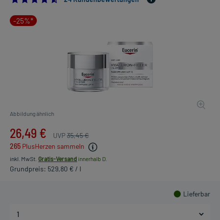
-25%*
Abbildung ähnlich
26,49 €
UVP
35,45 €
265
PlusHerzen sammeln
inkl. MwSt.
Gratis-Versand
innerhalb D.
Grundpreis: 529,80 € / l
Lieferbar