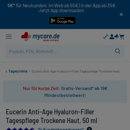
5€*
für Neukunden: Im Web ab 55€ | In der App ab 35€.
Jetzt App downloaden
Tagescreme
/
Eucerin Anti-Age Hyaluron-Filler Tagespflege Trockene Haut
Nur für kurze Zeit:
Gratis-Versand* ab 19€
Mindestbestellwert!
Eucerin Anti-Age Hyaluron-Filler
Tagespflege Trockene Haut, 50 ml
4.583333333333333
24 Kundenbewertungen*