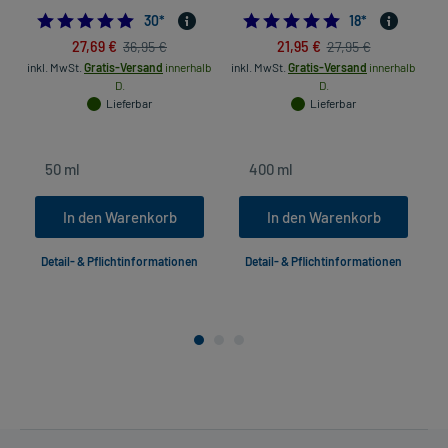
4.733333333333333
4.8333333333333
30
*
18
*
27,69 €
21,95 €
36,95 €
27,95 €
inkl. MwSt.
Gratis-Versand
innerhalb
inkl. MwSt.
Gratis-Versand
innerhalb
D.
D.
Lieferbar
Lieferbar
In den Warenkorb
In den Warenkorb
Detail- & Pflichtinformationen
Detail- & Pflichtinformationen