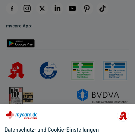
Datenschutz
Cookie-Einstellungen
mycare App:
Rückgabe/Widerruf
Barrierefreiheitserklärung
Datenschutz- und Cookie-Einstellungen