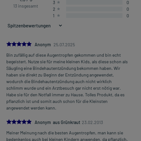
3
0
13 insgesamt
2
0
1
0
5.0
Anonym
25.07.2025
Bin zufällig auf diese Augentropfen gekommen und bin echt
begeistert. Nutze sie für meine kleinen Kids, als diese schon als
Säugling eine Bindehautentzündung bekommen haben. Wir
haben sie direkt zu Beginn der Entzündung angewendet,
wodurch die Bindehautentzündung auch nicht wirklich
schlimm wurde und ein Arztbesuch gar nicht erst nötig war.
Habe sie für den Notfall immer zu Hause. Tolles Produkt, da es
pflanzlich ist und somit auch schon für die Kleinsten
angewendet werden kann.
5.0
Anonym aus Grünkraut
23.02.2013
Meiner Meinung nach die besten Augentropfen, man kann sie
bedenkenlos auch bei kleinen Kindern anwenden, da pflanzlich.