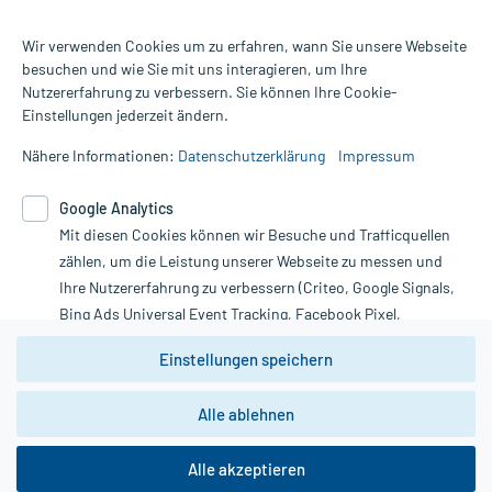
Wir verwenden Cookies um zu erfahren, wann Sie unsere Webseite
besuchen und wie Sie mit uns interagieren, um Ihre
Nutzererfahrung zu verbessern. Sie können Ihre Cookie-
Alle Preise gelten inkl. MwSt., ggf. zzgl. Versandkosten
Einstellungen jederzeit ändern.
Informationen auf dieser Website werden ausschließlich für
informative Zwecke zur Verfügung gestellt. Sie ersetzen keinesfalls
Nähere Informationen:
Datenschutzerklärung
Impressum
die Untersuchung und Behandlung durch einen Arzt. Bitte
beachten Sie, dass hierdurch weder Diagnosen gestellt noch
Google Analytics
Therapien eingeleitet werden können. | Diese Webseite benutzt
Google Analytics. Lesen Sie bitte dazu die wichtigen Hinweise in
Mit diesen Cookies können wir Besuche und Trafficquellen
unserer Datenschutzerklärung. Für den Widerruf einer Bestellung
zählen, um die Leistung unserer Webseite zu messen und
nutzen Sie das Formular:
Ihre Nutzererfahrung zu verbessern (Criteo, Google Signals,
Bing Ads Universal Event Tracking, Facebook Pixel,
Vertrag widerrufen
Youtube-Social Plugin).
Einstellungen speichern
Wir weisen darauf hin, dass die
Datenschutzbestimmungen von
Google Analytics
nicht
*Hinweise zu unseren Aktionen und Bewertungen
Alle ablehnen
zwingend den Europäischen Anforderungen gem. EU-
DSGVO genügen und ein Datentransfer in Drittstaaten bzw.
die USA nicht ausgeschlossen werden kann. Wie die
Alle akzeptieren
Daten dort verarbeitet werden, kann nicht geprüft und
copyright @ 2026 Roland Helle e.K. - Versandapotheke - Alle Rechte vorbehalten
nachvollzogen werden.