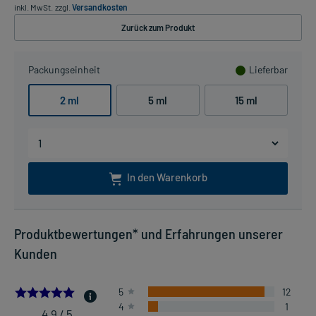
inkl. MwSt.
zzgl.
Versandkosten
Zurück zum Produkt
Packungseinheit
Lieferbar
2 ml
5 ml
15 ml
In den Warenkorb
Produktbewertungen* und Erfahrungen unserer
Kunden
4.923076923076923
5
12
4
1
4,9 / 5