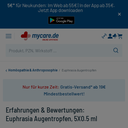
5€*
für Neukunden: Im Web ab 55€ | In der App ab 35€.
Jetzt App downloaden
Homöopathie & Anthroposophie
/
Euphrasia Augentropfen
Nur für kurze Zeit:
Gratis-Versand* ab 19€
Mindestbestellwert!
Erfahrungen & Bewertungen:
Euphrasia Augentropfen, 5X0.5 ml