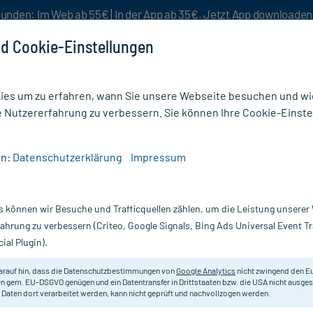
unden: Im Web ab 55€ | In der App ab 35€. Jetzt App downloade
d Cookie-Einstellungen
es um zu erfahren, wann Sie unsere Webseite besuchen und wie
e Nutzererfahrung zu verbessern. Sie können Ihre Cookie-Einste
nlösen
Rezeptur
Aktion %
en:
Datenschutzerklärung
Impressum
 D30
s können wir Besuche und Trafficquellen zählen, um die Leistung unsere
Nur für kurze Zeit:
Gratis-Versand* ab 19€ Mindestbestellwert!
fahrung zu verbessern (Criteo, Google Signals, Bing Ads Universal Event 
ial Plugin).
DHU - Einzelmittel
arauf hin, dass die Datenschutzbestimmungen von
Google Analytics
nicht zwingend den E
n gem. EU-DSGVO genügen und ein Datentransfer in Drittstaaten bzw. die USA nicht ausg
 Daten dort verarbeitet werden, kann nicht geprüft und nachvollzogen werden.
Homöopathisches Arzneimittel.