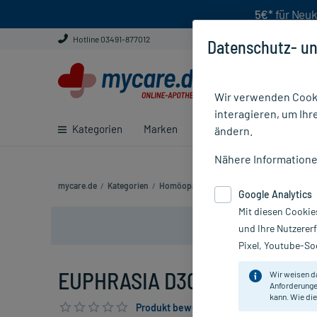
5€*
für Neuk
Hotline 03491-877012
Datenschutz- un
Wir verwenden Cooki
interagieren, um Ihr
Kategorien
Marken
Ratgeber
E-Rezept ei
ändern.
Nähere Information
mycare.de
/
Kategorien
/
Homöopathie
/
Einzelmittel
/
EUPHRASIA
Google Analytics
Mit diesen Cookie
und Ihre Nutzerer
Pixel, Youtube-Soc
EUPHRASIA D30, 20 ml
Wir weisen d
Anforderunge
kann. Wie die
Produkt bewerten & PlusHerzen sichern