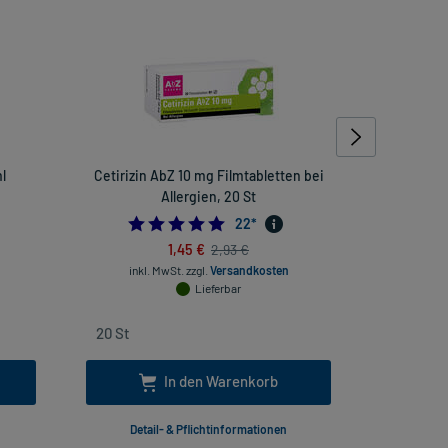
l
Cetirizin AbZ 10 mg Filmtabletten bei
Aciclosta
Allergien, 20 St
4.954545454545454
22
*
1,45 €
2,93 €
inkl. MwSt.
zzgl.
Versandkosten
inkl
Lieferbar
In den Warenkorb
Detail- & Pflichtinformationen
Deta