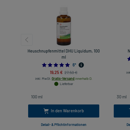
Heuschnupfenmittel DHU Liquidum, 100
N
ml
5.0
6
*
19,25 €
27,50 €
in
inkl. MwSt.
Gratis-Versand
innerhalb D.
Lieferbar
In den Warenkorb
Detail- & Pflichtinformationen
De