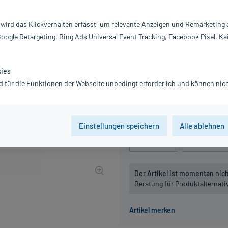
Darreichung:
Di
Inhalt:
20
 wird das Klickverhalten erfasst, um relevante Anzeigen und Remarketing
PZN:
07
Google Retargeting, Bing Ads Universal Event Tracking, Facebook Pixel, Ka
Hersteller:
DH
12,72 €
UVP
14,85 €
128
P
kies
inkl. MwSt.
zzgl.
Versandkosten
d für die Funktionen der Webseite unbedingt erforderlich und können nich
Grundpreis: 636,00 € / l
Packungseinheit
Einstellungen speichern
Alle ablehnen
20 ml
, D4
20 ml
, D6
Der Artikel ist momentan nicht
Beratung für Produktalternat