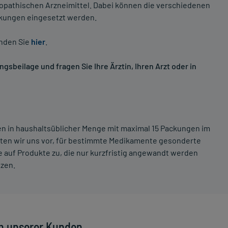
opathischen Arzneimittel. Dabei können die verschiedenen
nkungen eingesetzt werden.
inden Sie
hier
.
sbeilage und fragen Sie Ihre Ärztin, Ihren Arzt oder in
ten in haushaltsüblicher Menge mit maximal 15 Packungen im
lten wir uns vor, für bestimmte Medikamente gesonderte
 auf Produkte zu, die nur kurzfristig angewandt werden
tzen.
n unserer Kunden