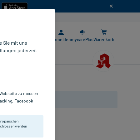
n
E-Rezept App
Anmelden
mycarePlus
Warenkorb
 Sie mit uns
llungen jederzeit
r Webseite zu messen
Tracking, Facebook
uropäischen
eschlossen werden