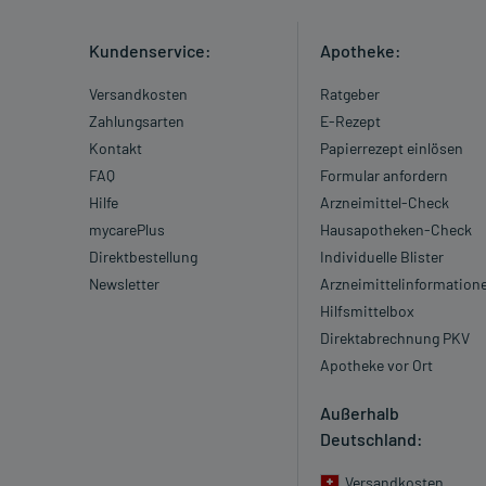
Kundenservice:
Apotheke:
Versandkosten
Ratgeber
Zahlungsarten
E-Rezept
Kontakt
Papierrezept einlösen
FAQ
Formular anfordern
Hilfe
Arzneimittel-Check
mycarePlus
Hausapotheken-Check
Direktbestellung
Individuelle Blister
Newsletter
Arzneimittelinformation
Hilfsmittelbox
Direktabrechnung PKV
Apotheke vor Ort
Außerhalb
Deutschland:
Versandkosten