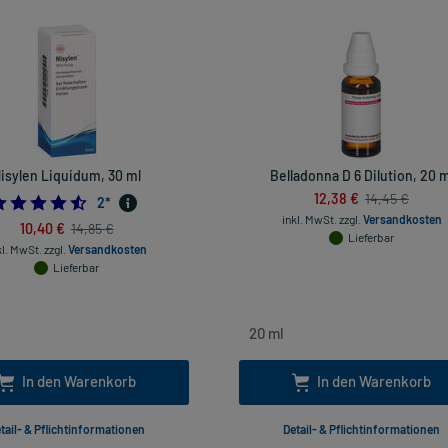
isylen Liquidum, 30 ml
Belladonna D 6 Dilution, 20 m
12,38 €
14,45 €
4.5
2
*
inkl. MwSt.
zzgl.
Versandkosten
10,40 €
14,85 €
Lieferbar
kl. MwSt.
zzgl.
Versandkosten
Lieferbar
In den Warenkorb
In den Warenkorb
tail- & Pflichtinformationen
Detail- & Pflichtinformationen