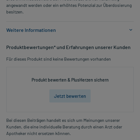
angewandt werden oder ein erhöhtes Potenzial zur Überdosierung
besitzen.
Weitere Informationen
Anwendungsgebiete:
Produktbewertungen* und Erfahrungen unserer Kunden
- Störungen beim Wasserlassen, bei gutartig vergrößerter Prostata
- Störungen beim Wasserlassen, bei gutartig vergrösserter
Für dieses Produkt sind keine Bewertungen vorhanden
Prostata
- Leichte Harnblasenentleerungsstörung infolge benigner
Prostatahyperplasie
Produkt bewerten & PlusHerzen sichern
Dosierung und Anwendungshinweise:
Jetzt bewerten
Erwachsene
1 Kapsel
1-mal täglich
morgens oder abends, zur der Mahlzeit
Bei diesen Beiträgen handelt es sich um Meinungen unserer
Kunden, die eine individuelle Beratung durch einen Arzt oder
Mehr anzeigen
Die Gesamtdosis sollte nicht ohne Rücksprache mit einem Arzt
Apotheker nicht ersetzen können.
oder Apotheker überschritten werden.