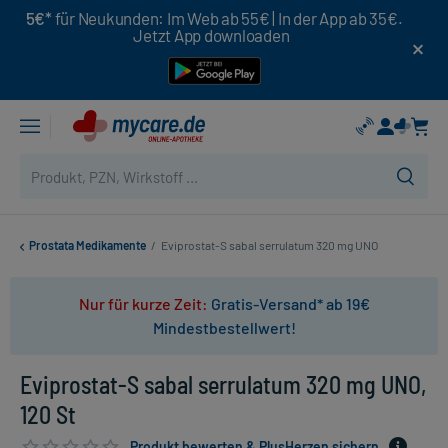
5€*
für Neukunden: Im Web ab 55€ | In der App ab 35€.
Jetzt App downloaden
Prostata Medikamente
/
Eviprostat-S sabal serrulatum 320 mg UNO
Nur für kurze Zeit:
Gratis-Versand* ab 19€
Mindestbestellwert!
Eviprostat-S sabal serrulatum 320 mg UNO,
120 St
Produkt bewerten & PlusHerzen sichern