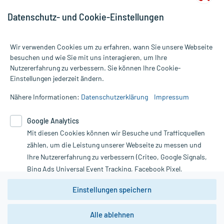
Datenschutz- und Cookie-Einstellungen
Wir verwenden Cookies um zu erfahren, wann Sie unsere Webseite
besuchen und wie Sie mit uns interagieren, um Ihre
Nutzererfahrung zu verbessern. Sie können Ihre Cookie-
Alle Preise gelten inkl. MwSt., ggf. zzgl. Versandkosten
Einstellungen jederzeit ändern.
Informationen auf dieser Website werden ausschließlich für
informative Zwecke zur Verfügung gestellt. Sie ersetzen keinesfalls
Nähere Informationen:
Datenschutzerklärung
Impressum
die Untersuchung und Behandlung durch einen Arzt. Bitte
beachten Sie, dass hierdurch weder Diagnosen gestellt noch
Google Analytics
Therapien eingeleitet werden können. | Diese Webseite benutzt
Mit diesen Cookies können wir Besuche und Trafficquellen
Google Analytics. Lesen Sie bitte dazu die wichtigen Hinweise in
unserer Datenschutzerklärung. Für den Widerruf einer Bestellung
zählen, um die Leistung unserer Webseite zu messen und
nutzen Sie das Formular:
Ihre Nutzererfahrung zu verbessern (Criteo, Google Signals,
Bing Ads Universal Event Tracking, Facebook Pixel,
Vertrag widerrufen
Youtube-Social Plugin).
Einstellungen speichern
Wir weisen darauf hin, dass die
Datenschutzbestimmungen von
Google Analytics
nicht
Alle ablehnen
*Hinweise zu unseren Aktionen und Bewertungen
zwingend den Europäischen Anforderungen gem. EU-