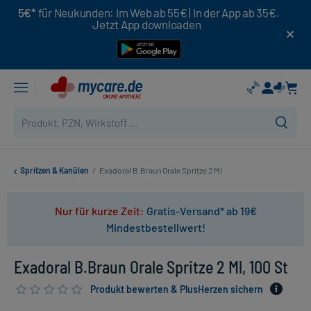
5€*
für Neukunden: Im Web ab 55€ | In der App ab 35€.
Jetzt App downloaden
Spritzen & Kanülen
/
Exadoral B.Braun Orale Spritze 2 Ml
Nur für kurze Zeit:
Gratis-Versand* ab 19€
Mindestbestellwert!
Exadoral B.Braun Orale Spritze 2 Ml, 100 St
Produkt bewerten & PlusHerzen sichern