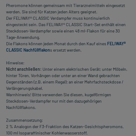
Pheromone können gemeinsam mit Tierarzneimitteln eingesetzt
werden. Sie sind für Katzen jeden Alters geeignet.
Der FELIWAY® CLASSIC Verdampfer muss kontinuierlich
eingesteckt sein. Das FELIWAY® CLASSIC Start-Set enthält einen
Steckdosen-Verdampfer sowie einen 48 ml-Flakon für eine 30
Tage-Anwendung.
Die Flakons können jeden Monat durch den Kauf eines
FELIWAY®
CLASSIC Nachfüllflakon
s ersetzt werden.
Hinweise:
Nicht anschließen:
Unter einem elektrischen Gerät; unter Möbeln,
hinter Türen, Vorhängen oder unter an einer Wand gebrachten
Gegenständen (z.B. einem Regal); an einer Mehrfachsteckdose /
Verlängerungskabel.
Warnhinweis! Bitte verwenden Sie diesen, kugelförmigen
Steckdosen-Verdampfer nur mit den dazugehörigen
Nachfüllflakons.
Zusammensetzung:
2 % Analogon der F3-Fraktion des Katzen-Gesichtspheromons,
100 ml Isoparaffinischer Kohlenwasserstoff.