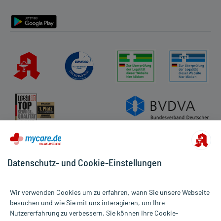
Barrierefreiheitserklärung
Datenschutz- und Cookie-Einstellungen
Wir verwenden Cookies um zu erfahren, wann Sie unsere Webseite
besuchen und wie Sie mit uns interagieren, um Ihre
Nutzererfahrung zu verbessern. Sie können Ihre Cookie-
Alle Preise gelten inkl. MwSt., ggf. zzgl. Versandkosten