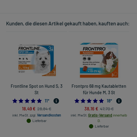
Kunden, die diesen Artikel gekauft haben, kauften auch:
Frontline Spot on Hund S, 3
Frontpro 68 mg Kautabletten
St
für Hunde M, 3 St
5.0
5.0
11
*
18
*
18,49 €
38,16 €
28,84 €
47,70 €
inkl. MwSt.
zzgl.
Versandkosten
inkl. MwSt.
Gratis-Versand
innerhalb
in
Lieferbar
D.
Lieferbar