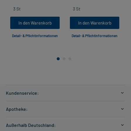
In den Warenkorb
In den Warenkorb
Detail- & Pflichtinformationen
Detail- & Pflichtinformationen
Kundenservice:
Versandkosten
Apotheke:
Zahlungsarten
Ratgeber
Kontakt
Außerhalb Deutschland:
E-Rezept
FAQ