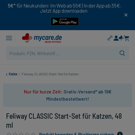
5€*
für Neukunden: Im Web ab 55€ | In der App ab 35€.
Jetzt App downloaden
Katze
/
Feliway CLASSIC Start-Set für Katzen
Nur für kurze Zeit:
Gratis-Versand* ab 19€
Mindestbestellwert!
Feliway CLASSIC Start-Set für Katzen, 48
ml
Produkt bewerten & PlusHerzen sichern