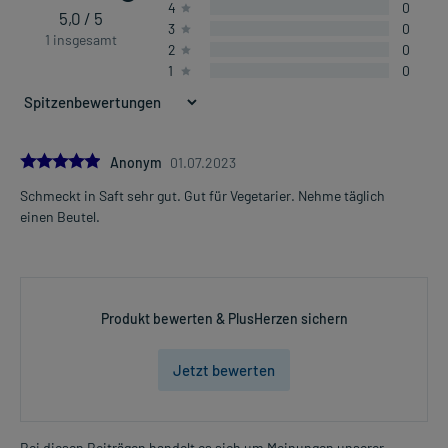
4
0
5,0 / 5
3
0
1 insgesamt
2
0
1
0
5.0
Anonym
01.07.2023
Schmeckt in Saft sehr gut. Gut für Vegetarier. Nehme täglich
einen Beutel.
Produkt bewerten & PlusHerzen sichern
Jetzt bewerten
Bei diesen Beiträgen handelt es sich um Meinungen unserer