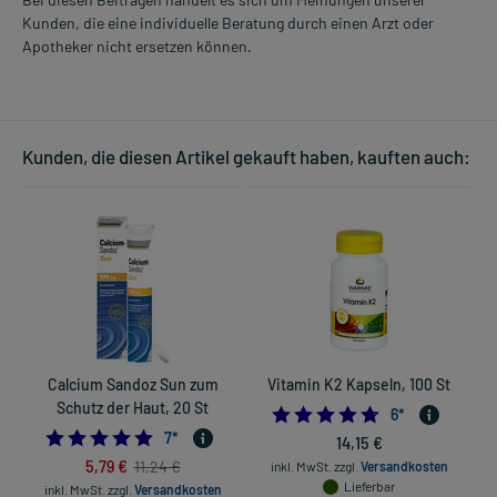
Kunden, die eine individuelle Beratung durch einen Arzt oder
Apotheker nicht ersetzen können.
Kunden, die diesen Artikel gekauft haben, kauften auch:
Calcium Sandoz Sun zum
Vitamin K2 Kapseln, 100 St
P
Schutz der Haut, 20 St
4.6666666666666
6
*
5.0
7
*
14,15 €
5,79 €
11,24 €
inkl. MwSt.
zzgl.
Versandkosten
Lieferbar
inkl. MwSt.
zzgl.
Versandkosten
in