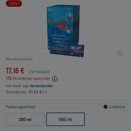
-20%*
Abbildung ähnlich
17,16 €
UVP
21,45 €
172
PlusHerzen sammeln
inkl. MwSt.
zzgl.
Versandkosten
Grundpreis: 30,64 € / l
Packungseinheit
Lieferbar
280 ml
560 ml