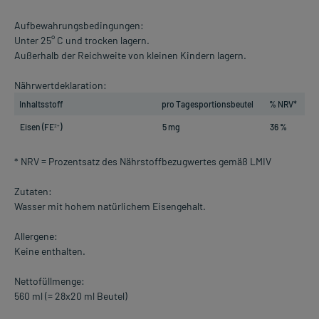
Aufbewahrungsbedingungen:
Unter 25° C und trocken lagern.
Außerhalb der Reichweite von kleinen Kindern lagern.
Nährwertdeklaration:
Inhaltsstoff
pro Tagesportionsbeutel
% NRV*
Eisen (FE
)
5 mg
36 %
2+
* NRV = Prozentsatz des Nährstoffbezugwertes gemäß LMIV
Zutaten:
Wasser mit hohem natürlichem Eisengehalt.
Allergene:
Keine enthalten.
Nettofüllmenge:
560 ml (= 28x20 ml Beutel)