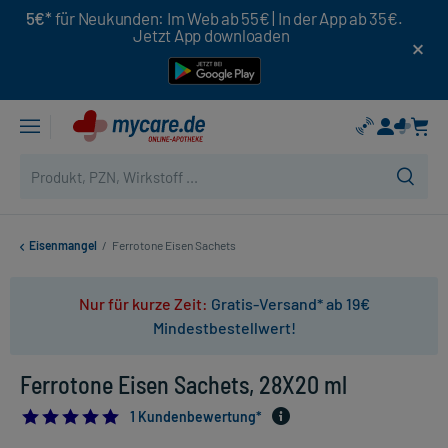
5€*
für Neukunden: Im Web ab 55€ | In der App ab 35€.
Jetzt App downloaden
Eisenmangel
/
Ferrotone Eisen Sachets
Nur für kurze Zeit:
Gratis-Versand* ab 19€
Mindestbestellwert!
Ferrotone Eisen Sachets, 28X20 ml
5.0
1 Kundenbewertung*