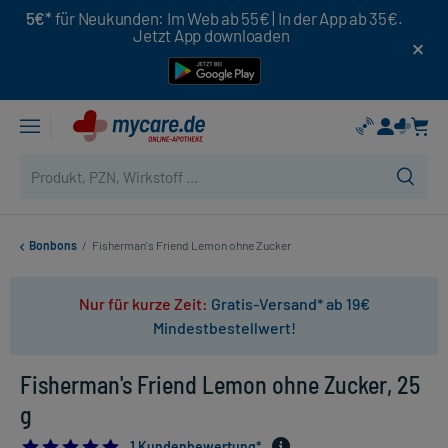
5€*
für Neukunden: Im Web ab 55€ | In der App ab 35€.
Jetzt App downloaden
Bonbons
/
Fisherman's Friend Lemon ohne Zucker
Nur für kurze Zeit:
Gratis-Versand* ab 19€
Mindestbestellwert!
Fisherman's Friend Lemon ohne Zucker, 25
g
5.0
1 Kundenbewertung*