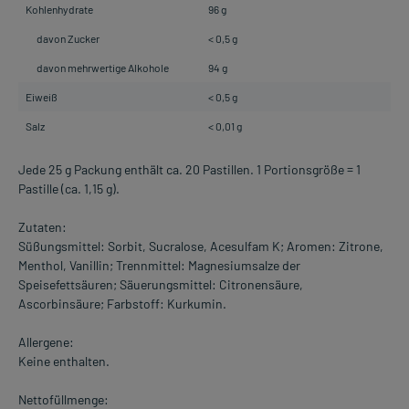
Kohlenhydrate
96 g
davon Zucker
< 0,5 g
davon mehrwertige Alkohole
94 g
Eiweiß
< 0,5 g
Salz
< 0,01 g
Jede 25 g Packung enthält ca. 20 Pastillen. 1 Portionsgröße = 1
Pastille (ca. 1,15 g).
Zutaten:
Süßungsmittel: Sorbit, Sucralose, Acesulfam K; Aromen: Zitrone,
Menthol, Vanillin; Trennmittel: Magnesiumsalze der
Speisefettsäuren; Säuerungsmittel: Citronensäure,
Ascorbinsäure; Farbstoff: Kurkumin.
Allergene:
Keine enthalten.
Nettofüllmenge: