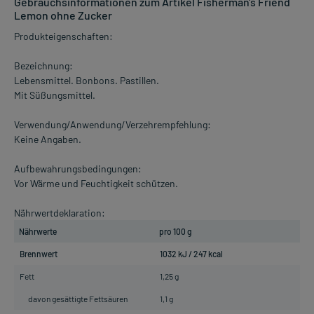
Gebrauchsinformationen zum Artikel Fisherman's Friend
Lemon ohne Zucker
Produkteigenschaften:
Bezeichnung:
Lebensmittel. Bonbons. Pastillen.
Mit Süßungsmittel.
Verwendung/Anwendung/Verzehrempfehlung:
Keine Angaben.
Aufbewahrungsbedingungen:
Vor Wärme und Feuchtigkeit schützen.
Nährwertdeklaration:
Nährwerte
pro 100 g
Brennwert
1032 kJ / 247 kcal
Fett
1,25 g
davon gesättigte Fettsäuren
1,1 g