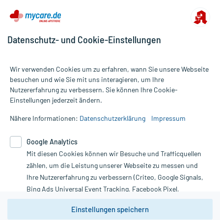
Datenschutz- und Cookie-Einstellungen
Wir verwenden Cookies um zu erfahren, wann Sie unsere Webseite
besuchen und wie Sie mit uns interagieren, um Ihre
Nutzererfahrung zu verbessern. Sie können Ihre Cookie-
Alle Preise gelten inkl. MwSt., ggf. zzgl. Versandkosten
Einstellungen jederzeit ändern.
Informationen auf dieser Website werden ausschließlich für
informative Zwecke zur Verfügung gestellt. Sie ersetzen keinesfalls
Nähere Informationen:
Datenschutzerklärung
Impressum
die Untersuchung und Behandlung durch einen Arzt. Bitte
beachten Sie, dass hierdurch weder Diagnosen gestellt noch
Google Analytics
Therapien eingeleitet werden können. | Diese Webseite benutzt
Mit diesen Cookies können wir Besuche und Trafficquellen
Google Analytics. Lesen Sie bitte dazu die wichtigen Hinweise in
unserer Datenschutzerklärung. Für den Widerruf einer Bestellung
zählen, um die Leistung unserer Webseite zu messen und
nutzen Sie das Formular:
Ihre Nutzererfahrung zu verbessern (Criteo, Google Signals,
Bing Ads Universal Event Tracking, Facebook Pixel,
Vertrag widerrufen
Youtube-Social Plugin).
Einstellungen speichern