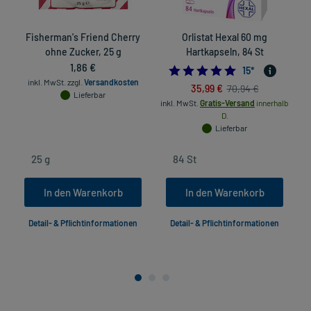
Fisherman's Friend Cherry
Orlistat Hexal 60 mg
ohne Zucker, 25 g
Hartkapseln, 84 St
1,86 €
4.8
15
*
inkl. MwSt.
zzgl.
Versandkosten
35,99 €
70,94 €
Lieferbar
inkl. MwSt.
Gratis-Versand
innerhalb
in
D.
Lieferbar
In den Warenkorb
In den Warenkorb
Detail- & Pflichtinformationen
Detail- & Pflichtinformationen